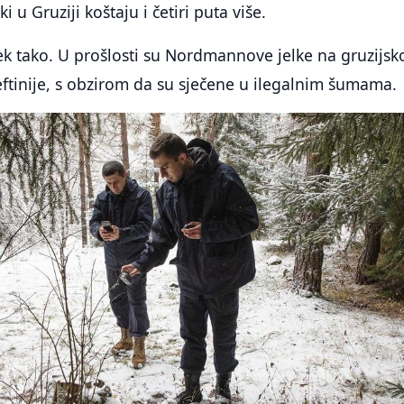
i u Gruziji koštaju i četiri puta više.
ijek tako. U prošlosti su Nordmannove jelke na gruzijs
 jeftinije, s obzirom da su sječene u ilegalnim šumama.