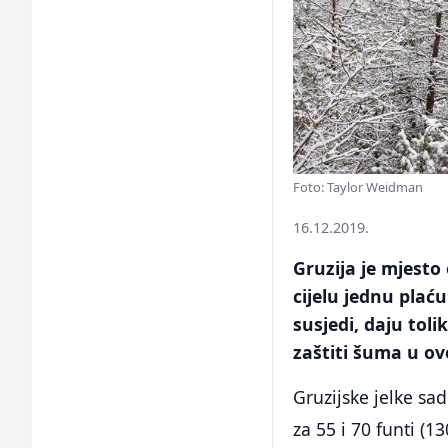
Foto: Taylor Weidman
16.12.2019.
Gruzija je mjesto
cijelu jednu plaću
susjedi, daju tol
zaštiti šuma u ovo
Gruzijske jelke sa
za 55 i 70 funti (