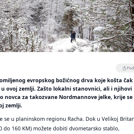
Podi
 omiljenog evropskog božićnog drva koje košta čak
 u ovoj zemlji. Zašto lokalni stanovnici, ali i njihovi
iko novca za takozvane Nordmannove jelke, krije se
j zemlji.
de se u planinskom regionu Racha. Dok u Velikoj Britan
130 do 160 KM) možete dobiti dvometarsko stablo,