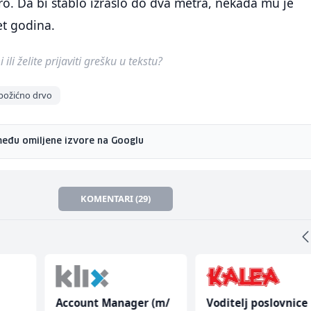
ro. Da bi stablo izraslo do dva metra, nekada mu je
et godina.
ili želite prijaviti grešku u tekstu?
božićno drvo
među omiljene izvore na Googlu
KOMENTARI (29)
Account Manager (m/
Voditelj poslovnice