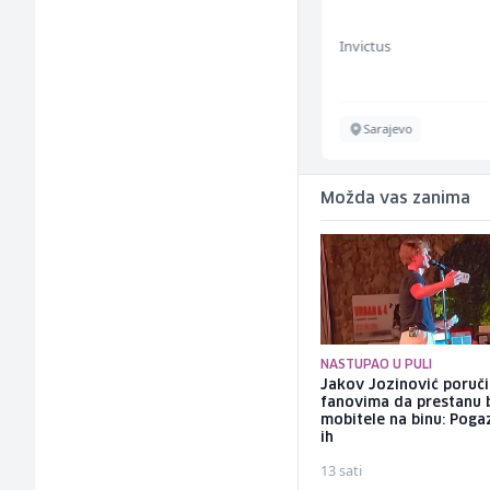
(m/ž)
Irion Argerr
Invictus
Vogošća
Sarajevo
Možda vas zanima
NASTUPAO U PULI
Jakov Jozinović poruč
fanovima da prestanu 
mobitele na binu: Pogaz
ih
13 sati