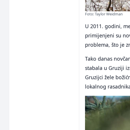
Foto: Taylor Weidman
U 2011. godini, me
primijenjeni su no
problema, što je z
Tako danas novčane
stabala u Gruziji i
Gruzijci žele božić
lokalnog rasadnika