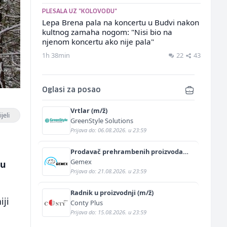
PLESALA UZ "KOLOVOĐU"
Lepa Brena pala na koncertu u Budvi nakon
kultnog zamaha nogom: "Nisi bio na
njenom koncertu ako nije pala"
1h 38min
22
43
Oglasi za posao
Vrtlar (m/ž)
jeli
GreenStyle Solutions
Prijava do: 06.08.2026. u 23:59
Prodavač prehrambenih proizvoda
(m/ž)
Gemex
 u
Prijava do: 21.08.2026. u 23:59
Radnik u proizvodnji (m/ž)
iji
Conty Plus
Prijava do: 15.08.2026. u 23:59