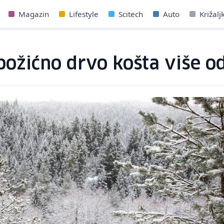
Magazin
Lifestyle
Scitech
Auto
Križalj
 božićno drvo košta više o