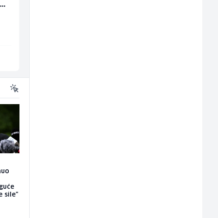
(m/
(m/ž)
(m/ž)
Amko komerc
Amko komerc
Sarajevo
Fojnica
nuo
oguće
 sile"