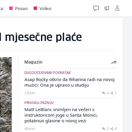
ka
Posao
Video
d mjesečne plaće
Magazin
DUGOOČEKIVANI POVRATAK
Asap Rocky otkrio da Rihanna radi na novoj
muzici: Ona je upravo u studiju
12min
0
1
PRIVUKLI PAŽNJU
Matt LeBlanc snimljen na večeri s
instruktoricom joge u Santa Monici,
potaknuo glasine o novoj vezi
40min
2
4