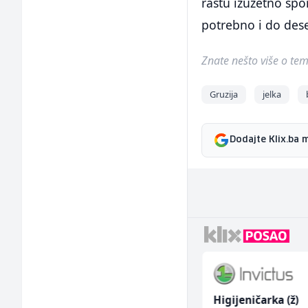
rastu izuzetno spo
potrebno i do des
Znate nešto više o temi 
Gruzija
jelka
Dodajte Klix.ba 
Zavarivač (MIG/MAG)
Higijeničarka (ž)