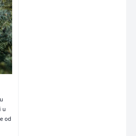
đu
i u
še od