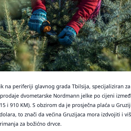
k na periferiji glavnog grada Tbilsija, specijaliziran za
, prodaje dvometarske Nordmann jelke po cijeni izme
515 i 910 KM). S obzirom da je prosječna plaća u Gruzij
dolara, to znači da većina Gruzijaca mora izdvojiti i vi
rimanja za božićno drvce.