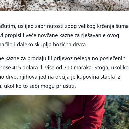
đutim, uslijed zabrinutosti zbog velikog krčenja šuma
vi propisi i veće novčane kazne za rješavanje ovog
načilo i daleko skuplja božićna drvca.
 kazne za prodaju ili prijevoz nelegalno posječenih
znose 415 dolara ili više od 700 maraka. Stoga, ukoliko
no drvo, njihova jedina opcija je kupovina stabla iz
, ukoliko to sebi mogu priuštiti.