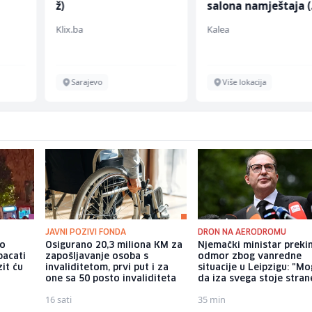
ž)
salona namještaja 
ž)
Klix.ba
Kalea
Sarajevo
Više lokacija
JAVNI POZIVI FONDA
DRON NA AERODROMU
io
Osigurano 20,3 miliona KM za
Njemački ministar preki
bacati
zapošljavanje osoba s
odmor zbog vanredne
it ću
invaliditetom, prvi put i za
situacije u Leipzigu: "M
one sa 50 posto invaliditeta
da iza svega stoje strane
16 sati
35 min