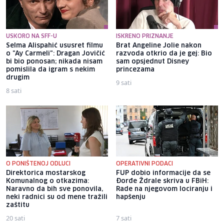
USKORO NA SFF-U
ISKRENO PRIZNANJE
Selma Alispahić ususret filmu
Brat Angeline Jolie nakon
o "Ay Carmeli": Dragan Jovičić
razvoda otkrio da je gej: Bio
bi bio ponosan; nikada nisam
sam opsjednut Disney
pomislila da igram s nekim
princezama
drugim
9 sati
8 sati
O PONIŠTENOJ ODLUCI
OPERATIVNI PODACI
Direktorica mostarskog
FUP dobio informacije da se
Komunalnog o otkazima:
Đorđe Ždrale skriva u FBiH:
Naravno da bih sve ponovila,
Rade na njegovom lociranju i
neki radnici su od mene tražili
hapšenju
zaštitu
20 sati
7 sati