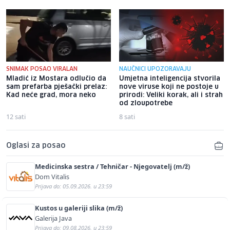
SNIMAK POSAO VIRALAN
NAUČNICI UPOZORAVAJU
Mladić iz Mostara odlučio da
Umjetna inteligencija stvorila
sam prefarba pješački prelaz:
nove viruse koji ne postoje u
Kad neće grad, mora neko
prirodi: Veliki korak, ali i strah
od zloupotrebe
12 sati
8 sati
Oglasi za posao
Medicinska sestra / Tehničar - Njegovatelj (m/ž)
Dom Vitalis
Prijava do: 05.09.2026. u 23:59
Kustos u galeriji slika (m/ž)
Galerija Java
Prijava do: 09.08.2026. u 23:59