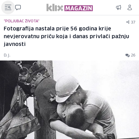
37
"POLJUBAC ŽIVOTA"
Fotografija nastala prije 56 godina krije
nevjerovatnu priču koja i danas privlači pažnju
javnosti
D. J.
26