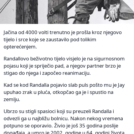
Jačina od 4000 volti trenutno je prošla kroz njegovo
tijelo i srce koje se zaustavilo pod tolikim
opterećenjem.
Randallovo beživotno tijelo visjelo je na sigurnosnom
pojasu koji je spriječio pad, a njegov partner brzo je
stigao do njega i započeo reanimaciju.
Kad se kod Randalla pojavio slab puls pošto mu je Jay
upuhao zrak u pluća, otkopčao ga je i spustio na
zemlju.
Ubrzo su stigli spasioci koji su preuzeli Randalla i
odvezli ga u najbližu bolnicu. Nakon nekog vremena
potpuno se oporavio. Živio je još 35 godina poslije
događaja, a umro je 2002. godine u 64. godini života.