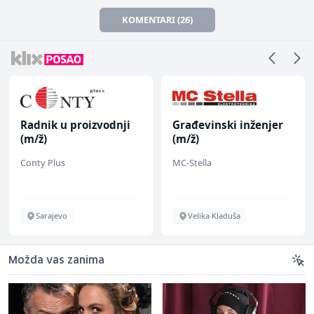
KOMENTARI (26)
Radnik u proizvodnji
Građevinski inženjer
(m/ž)
(m/ž)
Conty Plus
MC-Stella
Sarajevo
Velika Kladuša
Možda vas zanima