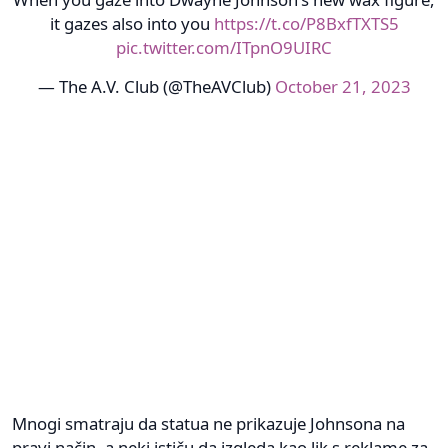
it gazes also into you
https://t.co/P8BxfTXTS5
pic.twitter.com/ITpnO9UIRC
— The A.V. Club (@TheAVClub)
October 21, 2023
Mnogi smatraju da statua ne prikazuje Johnsona na
pravi način, a neki ističu da izgleda kao lik s reklame za