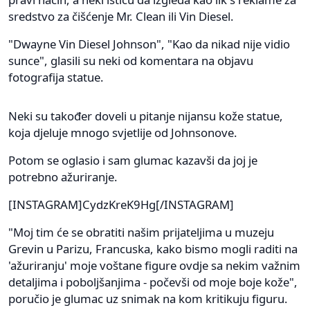
sredstvo za čišćenje Mr. Clean ili Vin Diesel.
"Dwayne Vin Diesel Johnson", "Kao da nikad nije vidio
sunce", glasili su neki od komentara na objavu
fotografija statue.
Neki su također doveli u pitanje nijansu kože statue,
koja djeluje mnogo svjetlije od Johnsonove.
Potom se oglasio i sam glumac kazavši da joj je
potrebno ažuriranje.
[INSTAGRAM]CydzKreK9Hg[/INSTAGRAM]
"Moj tim će se obratiti našim prijateljima u muzeju
Grevin u Parizu, Francuska, kako bismo mogli raditi na
'ažuriranju' moje voštane figure ovdje sa nekim važnim
detaljima i poboljšanjima - počevši od moje boje kože",
poručio je glumac uz snimak na kom kritikuju figuru.