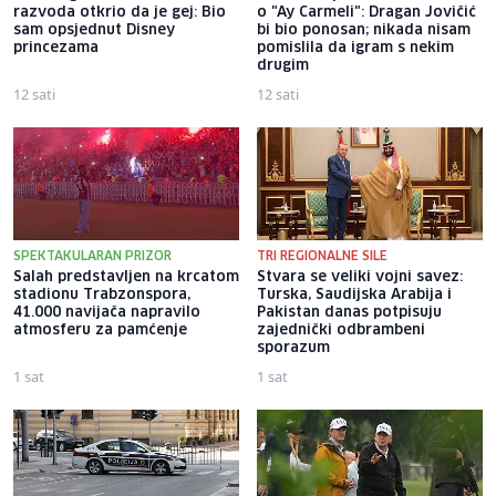
razvoda otkrio da je gej: Bio
o "Ay Carmeli": Dragan Jovičić
sam opsjednut Disney
bi bio ponosan; nikada nisam
princezama
pomislila da igram s nekim
drugim
12 sati
12 sati
SPEKTAKULARAN PRIZOR
TRI REGIONALNE SILE
Salah predstavljen na krcatom
Stvara se veliki vojni savez:
stadionu Trabzonspora,
Turska, Saudijska Arabija i
41.000 navijača napravilo
Pakistan danas potpisuju
atmosferu za pamćenje
zajednički odbrambeni
sporazum
1 sat
1 sat