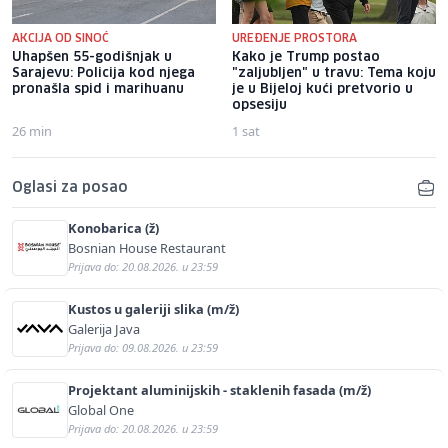
AKCIJA OD SINOĆ
UREĐENJE PROSTORA
Uhapšen 55-godišnjak u
Kako je Trump postao
Sarajevu: Policija kod njega
"zaljubljen" u travu: Tema koju
pronašla spid i marihuanu
je u Bijeloj kući pretvorio u
opsesiju
26 min
1 sat
Oglasi za posao
Konobarica (ž)
Bosnian House Restaurant
Prijava do: 20.08.2026. u 23:59
Kustos u galeriji slika (m/ž)
Galerija Java
Prijava do: 09.08.2026. u 23:59
Projektant aluminijskih - staklenih fasada (m/ž)
Global One
Prijava do: 20.08.2026. u 23:59