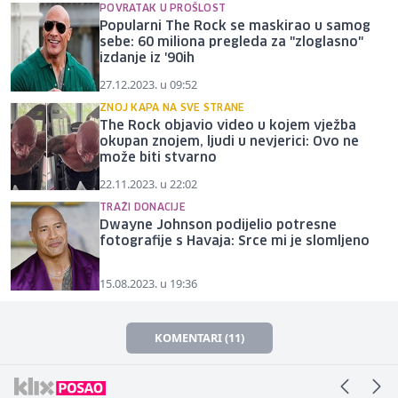
POVRATAK U PROŠLOST
Popularni The Rock se maskirao u samog
sebe: 60 miliona pregleda za "zloglasno"
izdanje iz '90ih
27.12.2023. u 09:52
ZNOJ KAPA NA SVE STRANE
The Rock objavio video u kojem vježba
okupan znojem, ljudi u nevjerici: Ovo ne
može biti stvarno
22.11.2023. u 22:02
TRAŽI DONACIJE
Dwayne Johnson podijelio potresne
fotografije s Havaja: Srce mi je slomljeno
15.08.2023. u 19:36
KOMENTARI (11)