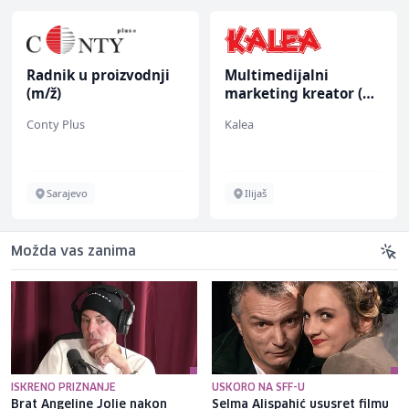
Radnik u proizvodnji
Multimedijalni
(m/ž)
marketing kreator (m/
ž)
Conty Plus
Kalea
Sarajevo
Ilijaš
Možda vas zanima
ISKRENO PRIZNANJE
USKORO NA SFF-U
Brat Angeline Jolie nakon
Selma Alispahić ususret filmu