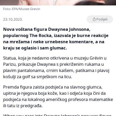
Foto: EPA/Musee Grevin
23.10.2023.
Podijeli
Nova voštana figura Dwaynea Johnsona,
popularnog The Rocka, izazvala je burne reakcije
na mrežama i neke urnebesne komentare, a na
kraju se oglasio i sam glumac.
Statua, koja je nedavno otkrivena u muzeju Grévin u
Parizu, prikazuje Dwaynea s prekriženim rukama u
plavim pantalonama, crnim kaišem, patikama i plavoj
košulji za golf sa smješkom na licu.
Premda figura zaista podsjeća na slavnog glumca,
upitna je njegova boja kože, kao i odjeća koja čini da
podsjeća na lokalnog američkog profesora matematike
ili tatu iz predgrađa.
When you gaze into Dwayne Johnson's new wax figure,