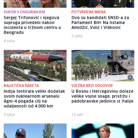
SUKOB S OSIGURANJEM
POTVRĐENA IMENA
Sergej Trifunović i njegova
Ovo su kandidati SNSD-a za
supruga privedeni nakon
Parlament BiH: Na listama
incidenta u tržnom centru u
Amidžić, Vulić i Višković
Beogradu
2 sata
4 sata
BALISTIČKA RAKETA
VJEŽBA BRZI ODGOVOR
Indija testirala veliki dodatak
U Bosnu i Hercegovinu dolaze
svom nuklearnom arsenalu:
velike vojne snage, pristižu i
Agni-4 pogađa cilj na
padobranske jedinice iz Italije
udaljenosti od 4.000 km
3 sata
12 sati