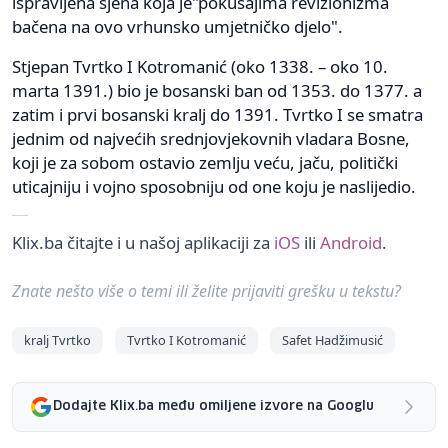
ispravljena sjena koja je"pokušajima revizionizma
bačena na ovo vrhunsko umjetničko djelo".
Stjepan Tvrtko I Kotromanić (oko 1338. – oko 10.
marta 1391.) bio je bosanski ban od 1353. do 1377. a
zatim i prvi bosanski kralj do 1391. Tvrtko I se smatra
jednim od najvećih srednjovjekovnih vladara Bosne,
koji je za sobom ostavio zemlju veću, jaču, politički
uticajniju i vojno sposobniju od one koju je naslijedio.
Klix.ba čitajte i u našoj aplikaciji za
iOS
ili
Android
.
Znate nešto više o temi ili želite prijaviti grešku u tekstu?
kralj Tvrtko
Tvrtko I Kotromanić
Safet Hadžimusić
Dodajte Klix.ba među omiljene izvore na Googlu