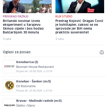
PRIVUKAO PAŽNJU
KLIX STUDIO
Britanski novinar izveo
Predrag Kojović: Dragan Čović
eksperiment u Sarajevu:
je hohštapler, zakoni se ne
Skinuo cipele i bos hodao
sprovode jer BiH nema
Baščaršijom 30 minuta
praktični suverenitet
3 sata
3 sata
Oglasi za posao
Konobarica (ž)
Bosnian House Restaurant
Prijava do: 20.08.2026. u 23:59
Konobar - Šanker (m/ž)
CK Ristorante
Prijava do: 23.08.2026. u 23:59
Bravar - Mašinski radnik (m/ž)
Slatko i Slano