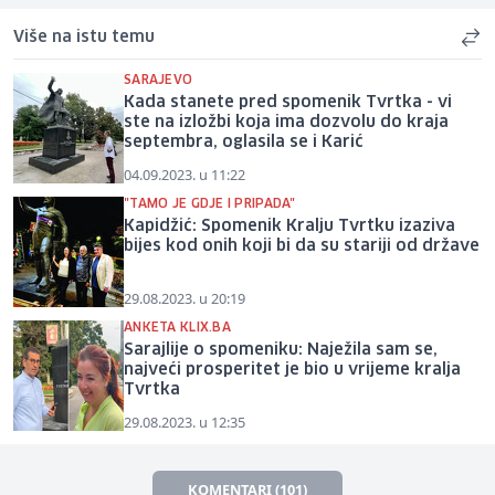
Više na istu temu
SARAJEVO
Kada stanete pred spomenik Tvrtka - vi
ste na izložbi koja ima dozvolu do kraja
septembra, oglasila se i Karić
04.09.2023. u 11:22
"TAMO JE GDJE I PRIPADA"
Kapidžić: Spomenik Kralju Tvrtku izaziva
bijes kod onih koji bi da su stariji od države
29.08.2023. u 20:19
ANKETA KLIX.BA
Sarajlije o spomeniku: Naježila sam se,
najveći prosperitet je bio u vrijeme kralja
Tvrtka
29.08.2023. u 12:35
KOMENTARI (101)