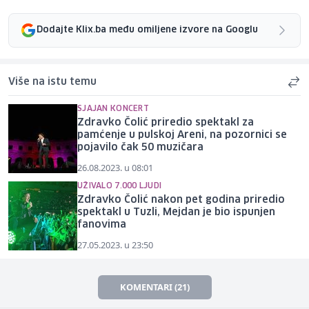
Dodajte Klix.ba među omiljene izvore na Googlu
Više na istu temu
SJAJAN KONCERT
Zdravko Čolić priredio spektakl za
pamćenje u pulskoj Areni, na pozornici se
pojavilo čak 50 muzičara
26.08.2023. u 08:01
UŽIVALO 7.000 LJUDI
Zdravko Čolić nakon pet godina priredio
spektakl u Tuzli, Mejdan je bio ispunjen
fanovima
27.05.2023. u 23:50
KOMENTARI (21)