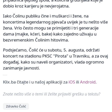
dobio kroz karijeru je nevjerojatna.
Iako Čolinu publiku čine i muškarci i žene, na
koncertima legendarnog pjevača uvijek je tu nešto više
žena. Vrlo često mogu se primijetiti i tri generacije
dama (majke, kćeri, bake) kako zajedno uživaju u
bezvremenskim Čolinim hitovima.
Podsjećamo, Čolić će u subotu, 5. augusta, održati
koncert na stadionu PKSC "Pirota" u Travniku, a za ovaj
događaj, kako su naveli organizatori, vlada ogromno
zanimanje javnosti.
Klix.ba čitajte i u našoj aplikaciji za
iOS
ili
Android
.
Znate nešto više o temi ili želite prijaviti grešku u tekstu?
Zdravko Čolić