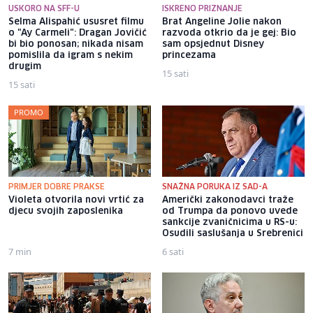
USKORO NA SFF-U
ISKRENO PRIZNANJE
Selma Alispahić ususret filmu
Brat Angeline Jolie nakon
o "Ay Carmeli": Dragan Jovičić
razvoda otkrio da je gej: Bio
bi bio ponosan; nikada nisam
sam opsjednut Disney
pomislila da igram s nekim
princezama
drugim
15 sati
15 sati
PROMO
PRIMJER DOBRE PRAKSE
SNAŽNA PORUKA IZ SAD-A
Violeta otvorila novi vrtić za
Američki zakonodavci traže
djecu svojih zaposlenika
od Trumpa da ponovo uvede
sankcije zvaničnicima u RS-u:
Osudili saslušanja u Srebrenici
7 min
6 sati