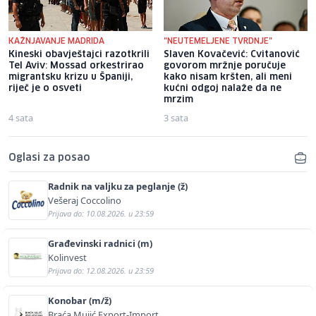
KAŽNJAVANJE MADRIDA
"NEUTEMELJENE TVRDNJE"
Kineski obavještajci razotkrili
Slaven Kovačević: Cvitanović
Tel Aviv: Mossad orkestrirao
govorom mržnje poručuje
migrantsku krizu u Španiji,
kako nisam kršten, ali meni
riječ je o osveti
kućni odgoj nalaže da ne
mrzim
4 sata
3 sata
Oglasi za posao
Radnik na valjku za peglanje (ž)
Vešeraj Coccolino
Prijava do: 10.08.2026. u 23:59
Građevinski radnici (m)
Kolinvest
Prijava do: 12.08.2026. u 23:59
Konobar (m/ž)
Braća Mujić Export-Import