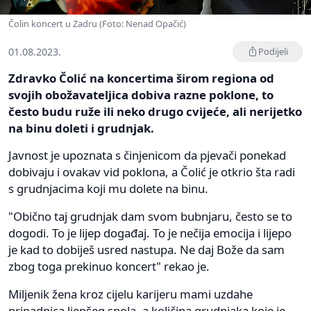
Čolin koncert u Zadru (Foto: Nenad Opačić)
01.08.2023.
Podijeli
Zdravko Čolić na koncertima širom regiona od
svojih obožavateljica dobiva razne poklone, to
često budu ruže ili neko drugo cvijeće, ali nerijetko
na binu doleti i grudnjak.
Javnost je upoznata s činjenicom da pjevači ponekad
dobivaju i ovakav vid poklona, a Čolić je otkrio šta radi
s grudnjacima koji mu dolete na binu.
"Obično taj grudnjak dam svom bubnjaru, često se to
dogodi. To je lijep događaj. To je nečija emocija i lijepo
je kad to dobiješ usred nastupa. Ne daj Bože da sam
zbog toga prekinuo koncert" rekao je.
Miljenik žena kroz cijelu karijeru mami uzdahe
pripadnica ljepšeg spola, a količina grudnjaka koje je