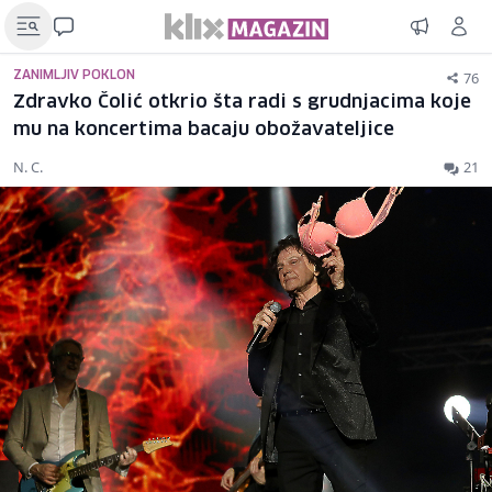
76
ZANIMLJIV POKLON
Zdravko Čolić otkrio šta radi s grudnjacima koje
mu na koncertima bacaju obožavateljice
N. C.
21