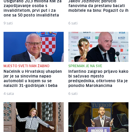
Osigurano 20,3 miliona KM za
Jakov Jozinović poručio
zapošljavanje osoba s
fanovima da prestanu bacati
invaliditetom, prvi put i za
mobitele na binu: Pogazit ću ih
one sa 50 posto invaliditeta
9 sati
6 sati
MJESTO SVETI IVAN ŽABNO
SPREMAN JE NA SVE
Načelnik u Hrvatskoj uhapšen
Infantino zaigrao prljavo kako
jer je sa sinovima napao
bi sačuvao mjesto
automobil u kojem su se
predsjednika, otkriveno šta je
nalazili 31-godišnjak i beba
ponudio Marokancima
4 sata
6 sati