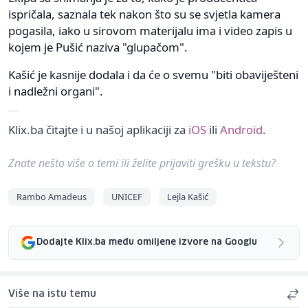
ispričala, saznala tek nakon što su se svjetla kamera
pogasila, iako u sirovom materijalu ima i video zapis u
kojem je Pušić naziva "glupačom".
Kašić je kasnije dodala i da će o svemu "biti obaviješteni
i nadležni organi".
Klix.ba čitajte i u našoj aplikaciji za
iOS
ili
Android
.
Znate nešto više o temi ili želite prijaviti grešku u tekstu?
Rambo Amadeus
UNICEF
Lejla Kašić
Dodajte Klix.ba među omiljene izvore na Googlu
Više na istu temu