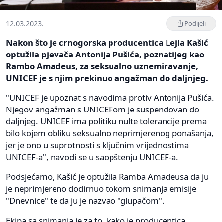
12.03.2023.
Podijeli
Nakon što je crnogorska producentica Lejla Kašić
optužila pjevača Antonija Pušića, poznatijeg kao
Rambo Amadeus, za seksualno uznemiravanje,
UNICEF je s njim prekinuo angažman do daljnjeg.
"UNICEF je upoznat s navodima protiv Antonija Pušića.
Njegov angažman s UNICEFom je suspendovan do
daljnjeg. UNICEF ima politiku nulte tolerancije prema
bilo kojem obliku seksualno neprimjerenog ponašanja,
jer je ono u suprotnosti s ključnim vrijednostima
UNICEF-a", navodi se u saopštenju UNICEF-a.
Podsjećamo, Kašić je optužila Ramba Amadeusa da ju
je neprimjereno dodirnuo tokom snimanja emisije
"Dnevnice" te da ju je nazvao "glupačom".
Ekipa sa snimanja je za to, kako je producentica