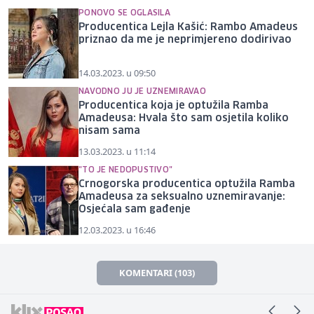
PONOVO SE OGLASILA
Producentica Lejla Kašić: Rambo Amadeus
priznao da me je neprimjereno dodirivao
14.03.2023. u 09:50
NAVODNO JU JE UZNEMIRAVAO
Producentica koja je optužila Ramba
Amadeusa: Hvala što sam osjetila koliko
nisam sama
13.03.2023. u 11:14
"TO JE NEDOPUSTIVO"
Crnogorska producentica optužila Ramba
Amadeusa za seksualno uznemiravanje:
Osjećala sam gađenje
12.03.2023. u 16:46
KOMENTARI (103)