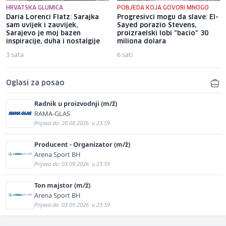
HRVATSKA GLUMICA
POBJEDA KOJA GOVORI MNOGO
Daria Lorenci Flatz: Sarajka
Progresivci mogu da slave: El-
sam uvijek i zauvijek,
Sayed porazio Stevens,
Sarajevo je moj bazen
proizraelski lobi "bacio" 30
inspiracije, duha i nostalgije
miliona dolara
3 sata
6 sati
Oglasi za posao
Radnik u proizvodnji (m/ž)
RAMA-GLAS
Prijava do: 20.08.2026. u 23:59
Producent - Organizator (m/ž)
Arena Sport BH
Prijava do: 03.09.2026. u 23:59
Ton majstor (m/ž)
Arena Sport BH
Prijava do: 03.09.2026. u 23:59