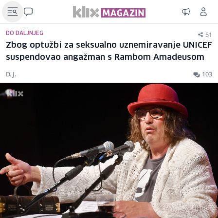
51
DO DALJNJEG
Zbog optužbi za seksualno uznemiravanje UNICEF
suspendovao angažman s Rambom Amadeusom
D. J.
103