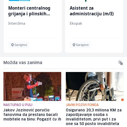
Monteri centralnog
Asistent za
grijanja i plinskih
administraciju (m/ž)
instalacija (m)
Interclima
Ekopak
Sarajevo
Sarajevo
Možda vas zanima
NASTUPAO U PULI
JAVNI POZIVI FONDA
Jakov Jozinović poručio
Osigurano 20,3 miliona KM za
fanovima da prestanu bacati
zapošljavanje osoba s
mobitele na binu: Pogazit ću ih
invaliditetom, prvi put i za
one sa 50 posto invaliditeta