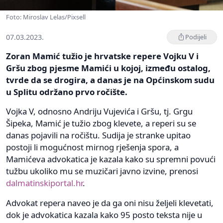
Foto: Miroslav Lelas/Pixsell
07.03.2023.
Podijeli
Zoran Mamić tužio je hrvatske repere Vojku V i
Gršu zbog pjesme Mamići u kojoj, između ostalog,
tvrde da se drogira, a danas je na Općinskom sudu
u Splitu održano prvo ročište.
Vojka V, odnosno Andriju Vujevića i Gršu, tj. Grgu
Šipeka, Mamić je tužio zbog klevete, a reperi su se
danas pojavili na ročištu. Sudija je stranke upitao
postoji li mogućnost mirnog rješenja spora, a
Mamićeva advokatica je kazala kako su spremni povući
tužbu ukoliko mu se muzičari javno izvine, prenosi
dalmatinskiportal.hr
.
Advokat repera naveo je da ga oni nisu željeli klevetati,
dok je advokatica kazala kako 95 posto teksta nije u