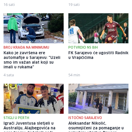
16 sati
19 sati
BROJ KRAĐA NA MINIMUMU
POTVRDIO NS BIH
Kako je završena ere
FK Sarajevo će ugostiti Radnik
automafije u Sarajevu: "Uzeli
u Vrapčićima
smo im važan alat koji su
imali u rukama"
4 sata
54 min
STIGLI U PERTH
ISTOČNO SARAJEVO
Igrači Juventusa sletjeli u
Aleksandar Nikolić,
Australiju, Alajbegovića na
osumnjičeni za pomaganje u