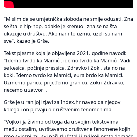
"Mislim da se umjetnička sloboda ne smije oduzeti. Zna
se šta je hip-hop, odakle je krenuo i zna se na šta
ukazuje u društvu. Ako nam to uzmu, uzeli su nam
sve", kazao je Grše.
Tekst pjesme koja je objavljena 2021. godine navodi:
"Idemo tvrdo ka Mamići, idemo tvrdo ka Mamići. Vadi
se kesica, počinje pressica. Zdravko i Zoki, stalno na
koki. Idemo tvrdo ka Mamići, eura brdo ka Mamići.
Uzmemo paricu, prijeđemo granicu. Zoki i Zdravko,
nećemo u zatvor".
Grše je u ranijoj izjavi za Index.hr naveo da njegov
kolega i on pjevaju o društvenim fenomenima.
"Vojko i ja živimo od toga da u svojim tekstovima,
među ostalim, uvrštavamo društvene fenomene kojih
smo svjesni mi, svi naši slušatelji i svi koji prate domaće