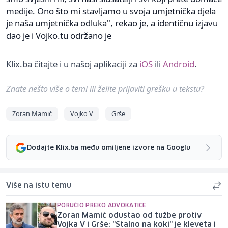
medije. Ono što mi stavljamo u svoja umjetnička djela
je naša umjetnička odluka", rekao je, a identičnu izjavu
dao je i Vojko.tu održano je
Klix.ba čitajte i u našoj aplikaciji za
iOS
ili
Android
.
Znate nešto više o temi ili želite prijaviti grešku u tekstu?
Zoran Mamić
Vojko V
Grše
Dodajte Klix.ba među omiljene izvore na Googlu
Više na istu temu
PORUČIO PREKO ADVOKATICE
Zoran Mamić odustao od tužbe protiv
Vojka V i Grše: "Stalno na koki" je kleveta i