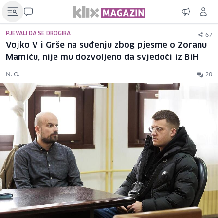
67
PJEVALI DA SE DROGIRA
Vojko V i Grše na suđenju zbog pjesme o Zoranu
Mamiću, nije mu dozvoljeno da svjedoči iz BiH
N. O.
20