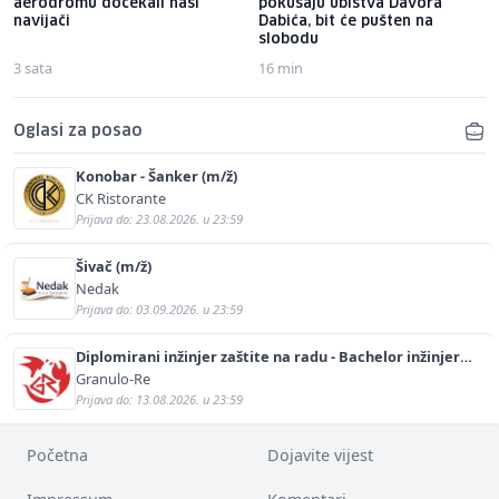
aerodromu dočekali naši
pokušaju ubistva Davora
navijači
Dabića, bit će pušten na
slobodu
3 sata
16 min
Oglasi za posao
Konobar - Šanker (m/ž)
CK Ristorante
Prijava do: 23.08.2026. u 23:59
Šivač (m/ž)
Nedak
Prijava do: 03.09.2026. u 23:59
Diplomirani inžinjer zaštite na radu - Bachelor inžinjer
sigurnosti i pomoći (m/ž)
Granulo-Re
Prijava do: 13.08.2026. u 23:59
Početna
Dojavite vijest