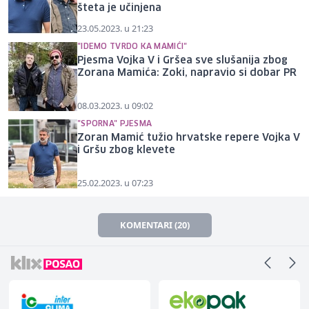
šteta je učinjena
23.05.2023. u 21:23
"IDEMO TVRDO KA MAMIĆI"
Pjesma Vojka V i Gršea sve slušanija zbog
Zorana Mamića: Zoki, napravio si dobar PR
08.03.2023. u 09:02
"SPORNA" PJESMA
Zoran Mamić tužio hrvatske repere Vojka V
i Gršu zbog klevete
25.02.2023. u 07:23
KOMENTARI (20)