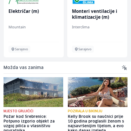
Električar (m)
Monteri ventilacije i
klimatizacije (m)
Mountain
Interclima
Sarajevo
Sarajevo
Možda vas zanima
MJESTO GRUJIČIĆI
POZIRALA U BIKINIJU
Požar kod Srebrenice:
Kelly Brook su naučnici prije
Potpuno izgorio objekt za
10 godina proglasili ženom s
uzgoj pilića u vlasništvu
najsavršenijim tijelom, a evo
povratnika
kako danas izgleda