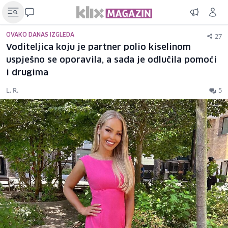
27
OVAKO DANAS IZGLEDA
Voditeljica koju je partner polio kiselinom
uspješno se oporavila, a sada je odlučila pomoći
i drugima
L. R.
5