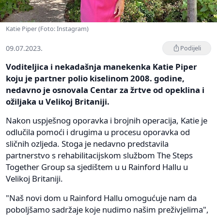
Katie Piper (Foto: Instagram)
09.07.2023.
Podijeli
Voditeljica i nekadašnja manekenka Katie Piper
koju je partner polio kiselinom 2008. godine,
nedavno je osnovala Centar za žrtve od opeklina i
ožiljaka u Velikoj Britaniji.
Nakon uspješnog oporavka i brojnih operacija, Katie je
odlučila pomoći i drugima u procesu oporavka od
sličnih ozljeda. Stoga je nedavno predstavila
partnerstvo s rehabilitacijskom službom The Steps
Together Group sa sjedištem u u Rainford Hallu u
Velikoj Britaniji.
"Naš novi dom u Rainford Hallu omogućuje nam da
poboljšamo sadržaje koje nudimo našim preživjelima",