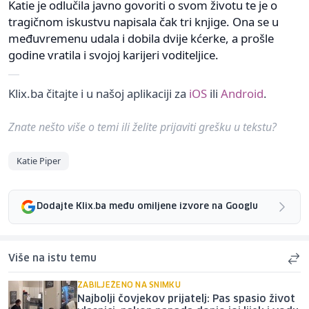
Katie je odlučila javno govoriti o svom životu te je o
tragičnom iskustvu napisala čak tri knjige. Ona se u
međuvremenu udala i dobila dvije kćerke, a prošle
godine vratila i svojoj karijeri voditeljice.
Klix.ba čitajte i u našoj aplikaciji za
iOS
ili
Android
.
Znate nešto više o temi ili želite prijaviti grešku u tekstu?
Katie Piper
Dodajte Klix.ba među omiljene izvore na Googlu
Više na istu temu
ZABILJEŽENO NA SNIMKU
Najbolji čovjekov prijatelj: Pas spasio život