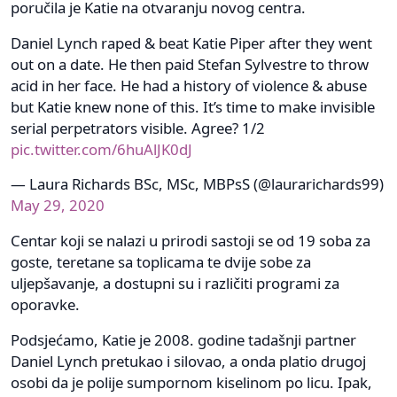
poručila je Katie na otvaranju novog centra.
Daniel Lynch raped & beat Katie Piper after they went
out on a date. He then paid Stefan Sylvestre to throw
acid in her face. He had a history of violence & abuse
but Katie knew none of this. It’s time to make invisible
serial perpetrators visible. Agree? 1/2
pic.twitter.com/6huAlJK0dJ
— Laura Richards BSc, MSc, MBPsS (@laurarichards99)
May 29, 2020
Centar koji se nalazi u prirodi sastoji se od 19 soba za
goste, teretane sa toplicama te dvije sobe za
uljepšavanje, a dostupni su i različiti programi za
oporavke.
Podsjećamo, Katie je 2008. godine tadašnji partner
Daniel Lynch pretukao i silovao, a onda platio drugoj
osobi da je polije sumpornom kiselinom po licu. Ipak,