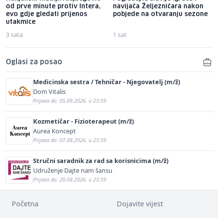
od prve minute protiv Intera,
navijača Željezničara nakon
evo gdje gledati prijenos
pobjede na otvaranju sezone
utakmice
3 sata
1 sat
Oglasi za posao
Medicinska sestra / Tehničar - Njegovatelj (m/ž)
Dom Vitalis
Prijava do: 05.09.2026. u 23:59
Kozmetičar - Fizioterapeut (m/ž)
Aurea Koncept
Prijava do: 07.08.2026. u 23:59
Stručni saradnik za rad sa korisnicima (m/ž)
Udruženje Dajte nam šansu
Prijava do: 20.08.2026. u 23:59
Početna
Dojavite vijest