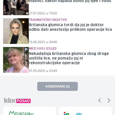
vlasnici, nakon napada donio joj lijek i vodu
27.07.2023. u 15:02
TRAUMATIČNO ISKUSTVO
Britanska glumica tvrdi da joj je doktor
odbio dati anesteziju prilikom operacije lica
15.06.2023. u 20:40
MRZI SVOJ IZGLED
Nekadašnja britanska glumica zbog droge
uništila lice, ne pomažu joj ni
rekonstrukcijske operacije
31.05.2023. u 23:43
KOMENTARI (5)