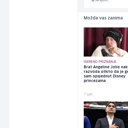
Možda vas zanima
ISKRENO PRIZNANJE
Brat Angeline Jolie na
razvoda otkrio da je ge
sam opsjednut Disney
princezama
7 sati