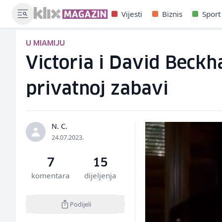
Vijesti
Biznis
Sport
U MIAMIJU
Victoria i David Beckh
privatnoj zabavi
N. C.
24.07.2023.
7
15
komentara
dijeljenja
Podijeli