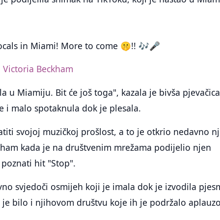
cals in Miami! More to come 🤫!! 🎶🎤
- Victoria Beckham
a u Miamiju. Bit će još toga", kazala je bivša pjevačica
 i malo spotaknula dok je plesala.
atiti svojoj muzičkoj prošlost, a to je otkrio nedavno n
ham kada je na društvenim mrežama podijelio njen
poznati hit "Stop".
vno svjedoči osmijeh koji je imala dok je izvodila pjes
e bilo i njihovom društvu koje ih je podržalo aplauz