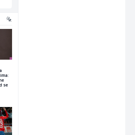
a
ima:
me
d se