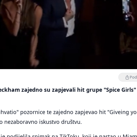
Podi
Beckham zajedno su zapjevali hit grupe "Spice Girls"
uhvatio" pozornice te zajedno zapjevao hit "Giveing y
io nezaboravno iskustvo društvu.
 je podijelila snimak na TikToku, koji je nastao u Miam