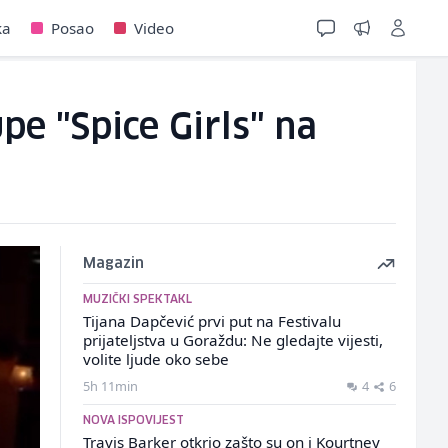
ka
Posao
Video
pe "Spice Girls" na
Magazin
MUZIČKI SPEKTAKL
Tijana Dapčević prvi put na Festivalu
prijateljstva u Goraždu: Ne gledajte vijesti,
volite ljude oko sebe
5h 11min
4
6
NOVA ISPOVIJEST
Travis Barker otkrio zašto su on i Kourtney