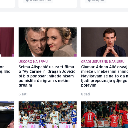
USKORO NA SFF-U
GRADI USPJEŠNU KARIJERU
kon
Selma Alispahić ususret filmu
Glumac Adnan Alić osvaj
j: Bio
o "Ay Carmeli": Dragan Jovičić
mreže urnebesnim snimc
bi bio ponosan; nikada nisam
Navikavam se na to da 
pomislila da igram s nekim
ljudi prepoznaju gdje go
drugim
pojavim
6 sati
8 sati