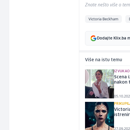
Znate nešto više o temi 
Victoria Beckham
Dodajte Klix.ba 
Više na istu temu
IZVUKAO
Scena i
nakon t
05.10.202
PRIKUPI
Victori
istreni
27.09.202