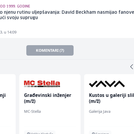
OD 1999. GODINE
o njenu rutinu uljepšavanja: David Beckham nasmijao fanov
jući svoju suprugu
3. u 14:09
KOMENTARI (7)
nji
Građevinski inženjer
Kustos u galeriji sl
(m/ž)
(m/ž)
MC-Stella
Galerija Java
Velika Kladuša
Sarajevo