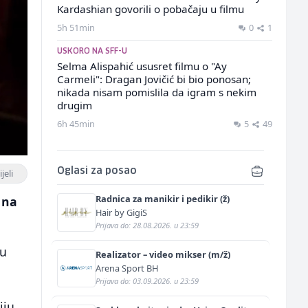
Kardashian govorili o pobačaju u filmu
5h 51min
0
1
USKORO NA SFF-U
Selma Alispahić ususret filmu o "Ay
Carmeli": Dragan Jovičić bi bio ponosan;
nikada nisam pomislila da igram s nekim
drugim
6h 45min
5
49
Oglasi za posao
jeli
Radnica za manikir i pedikir (ž)
 na
Hair by GigiS
Prijava do: 28.08.2026. u 23:59
ou
Realizator – video mikser (m/ž)
Arena Sport BH
Prijava do: 03.09.2026. u 23:59
iju.