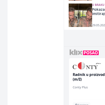
U BRAKU 
Pokaza
imitira
29.05.202
Radnik u proizvodnji
Radnik u proizvod
(m/ž)
(m/ž)
RAMA-GLAS
Conty Plus
Sarajevo
Sarajevo