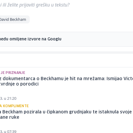
ili želite prijaviti grešku u tekstu?
David Beckham
među omiljene izvore na Googlu
 JE PRIZNANJE
z dokumentarca o Beckhamu je hit na mrežama: Ismijao Vict
vrdnje o porodici
3. u 21:20
LA KOMPLIMENTE
a Beckham pozirala u čipkanom grudnjaku te istaknula svoje
rane ruke
3. u 07:39