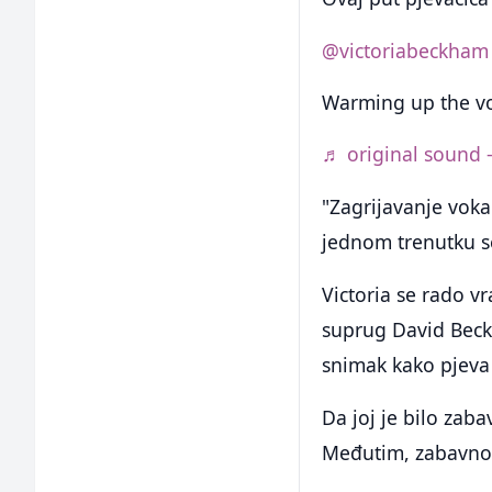
@victoriabeckham
Warming up the vo
♬ original sound 
"Zagrijavanje vokal
jednom trenutku se
Victoria se rado vr
suprug David Beck
snimak kako pjeva 
Da joj je bilo zaba
Međutim, zabavno j