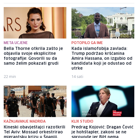
META UCJENE
POTOPILO GA IME
Bella Thorne otkrila zašto je
Kada islamofobija zavlada:
objavila svoje eksplicitne
Trump podržao kršćanina
fotografije: Govorili su da
Amira Hassana, on izgubio od
samo želim pokazati grudi
kandidata koji je odustao od
utrke
22 min
14 sati
KAŽNJAVANJE MADRIDA
KLIX STUDIO
Kineski obavještajci razotkrili
Predrag Kojović: Dragan Čović
Tel Aviv: Mossad orkestrirao
je hohštapler, zakoni se ne
migrantsku krizu u Španiji,
sprovode jer BiH nema