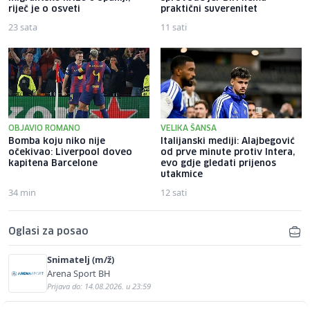
riječ je o osveti
praktični suverenitet
23 sata
11 sati
OBJAVIO ROMANO
VELIKA ŠANSA
Bomba koju niko nije
Italijanski mediji: Alajbegović
očekivao: Liverpool doveo
od prve minute protiv Intera,
kapitena Barcelone
evo gdje gledati prijenos
utakmice
34 min
12 sati
Oglasi za posao
Snimatelj (m/ž)
Arena Sport BH
Prijava do: 14.08.2026. u 23:59