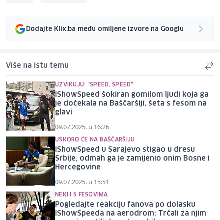
Dodajte Klix.ba među omiljene izvore na Googlu
Više na istu temu
UZVIKUJU: "SPEED, SPEED"
IShowSpeed šokiran gomilom ljudi koja ga
je dočekala na Baščaršiji, šeta s fesom na
glavi
09.07.2025. u 16:26
USKORO ĆE NA BAŠČARŠIJU
IShowSpeed u Sarajevo stigao u dresu
Srbije, odmah ga je zamijenio onim Bosne i
Hercegovine
09.07.2025. u 15:51
NEKI I S FESOVIMA
Pogledajte reakciju fanova po dolasku
IShowSpeeda na aerodrom: Trčali za njim