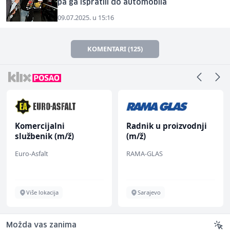
pa ga ispratili do automobila
09.07.2025. u 15:16
KOMENTARI (125)
Komercijalni
Radnik u proizvodnji
službenik (m/ž)
(m/ž)
Euro-Asfalt
RAMA-GLAS
Više lokacija
Sarajevo
Možda vas zanima