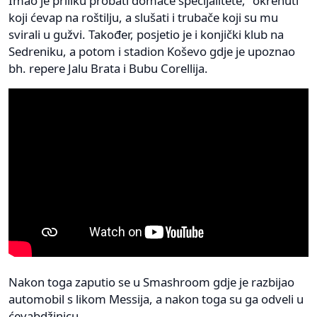
Imao je priliku probati domaće specijalitete, "okrenuti"
koji ćevap na roštilju, a slušati i trubače koji su mu
svirali u gužvi. Također, posjetio je i konjički klub na
Sedreniku, a potom i stadion Koševo gdje je upoznao
bh. repere Jalu Brata i Bubu Corellija.
Nakon toga zaputio se u Smashroom gdje je razbijao
automobil s likom Messija, a nakon toga su ga odveli u
ćevabdžinicu.