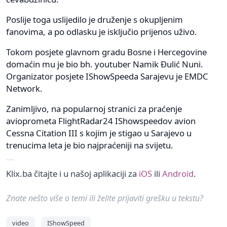
Poslije toga uslijedilo je druženje s okupljenim
fanovima, a po odlasku je isključio prijenos uživo.
Tokom posjete glavnom gradu Bosne i Hercegovine
domaćin mu je bio bh. youtuber Namik Đulić Nuni.
Organizator posjete IShowSpeeda Sarajevu je EMDC
Network.
Zanimljivo, na popularnoj stranici za praćenje
avioprometa FlightRadar24 IShowspeedov avion
Cessna Citation III s kojim je stigao u Sarajevo u
trenucima leta je bio najpraćeniji na svijetu.
Klix.ba čitajte i u našoj aplikaciji za
iOS
ili
Android
.
Znate nešto više o temi ili želite prijaviti grešku u tekstu?
video
IShowSpeed