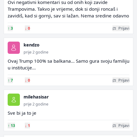
Ovi negativni komentari su od onih koji zavide
Trampovima. Takvo je vrijeme, dok si donji roncaš i
zavidiš, kad si gornji, sav si lažan. Nema sredine odavno
↑
3
↓
0
Prijavi
kendzo
prije 2 godine
Ovaj Trump 100% sa balkana... Samo gura svoju familiju
u institucije...
↑
7
↓
0
Prijavi
milehasisar
prije 2 godine
Sve bi ja to je
↑
13
↓
1
Prijavi