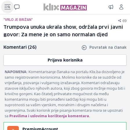
69
"VRLO JE BRIŽAN"
Trumpova unuka ukrala show, održala prvi javni
govor: Za mene je on samo normalan djed
Komentari (26)
Povratak na članak
Prijava korisnika
NAPOMENA:
Komentarisanje članaka na portalu Klix.ba dozvoljeno je
samo registrovanim korisnicima. Molimo korisnike da se suzdrže od
vrijeđanja, psovanja i vulgarnog izražavanja. Komentari odražavaju
stavove isključivo njihovih autora, koji zbog govora mržnje mogu biti i
krivično gonjeni. Kao čitatelj prihvatate mogućnost da među
komentarima mogu biti pronađeni sadržaji koji mogu biti u
suprotnosti sa vašim vjerskim, moralnim i drugim načelima i
uvjerenjima. Svaki korisnik prije pisanja komentara mora se upoznati
sa
Pravilima i uslovima korištenja komentara
.
PremiumAccount