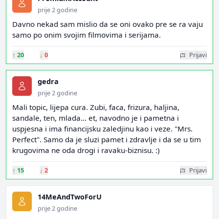
prije 2 godine
Davno nekad sam mislio da se oni ovako pre se ra vaju
samo po onim svojim filmovima i serijama.
↑
20
↓
0
Prijavi
gedra
prije 2 godine
Mali topic, lijepa cura. Zubi, faca, frizura, haljina,
sandale, ten, mlada... et, navodno je i pametna i
uspjesna i ima financijsku zaledjinu kao i veze. "Mrs.
Perfect". Samo da je sluzi pamet i zdravlje i da se u tim
krugovima ne oda drogi i ravaku-biznisu. :)
↑
15
↓
2
Prijavi
14MeAndTwoForU
prije 2 godine