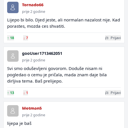
Tornado66
prije 2 godine
Lijepo bi bilo. Djed jeste, ali normalan nazalost nije. Kad
porastes, mozda ces shvatiti.
↑
18
↓
7
Prijavi
gooUser1713462051
prije 2 godine
Svi smo oduševljeni govorom. Doduše nisam ni
pogledao o cemu je pričala, mada znam daje bila
dirljiva tema. Baš prelijepo.
↑
13
↓
1
Prijavi
Metman5
prije 2 godine
lijepa je baš