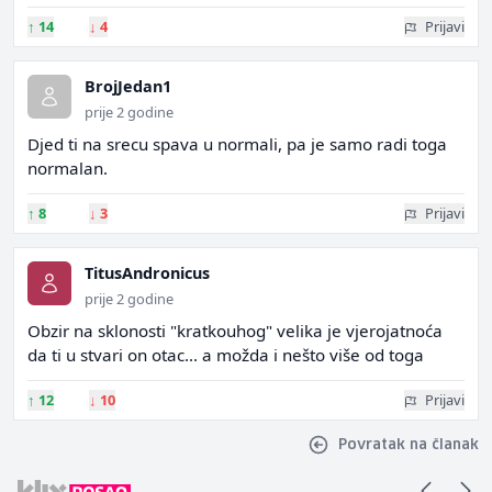
↑
14
↓
4
Prijavi
BrojJedan1
prije 2 godine
Djed ti na srecu spava u normali, pa je samo radi toga
normalan.
↑
8
↓
3
Prijavi
TitusAndronicus
prije 2 godine
Obzir na sklonosti "kratkouhog" velika je vjerojatnoća
da ti u stvari on otac... a možda i nešto više od toga
↑
12
↓
10
Prijavi
Povratak na članak