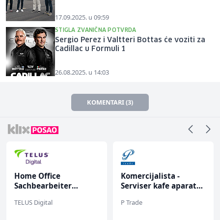
17.09.2025. u 09:59
STIGLA ZVANIČNA POTVRDA
Sergio Perez i Valtteri Bottas će voziti za
Cadillac u Formuli 1
26.08.2025. u 14:03
KOMENTARI (3)
Komercijalista -
Konobar (m/ž)
Serviser kafe aparata
(m/ž)
P Trade
Mesna Industrija Gora