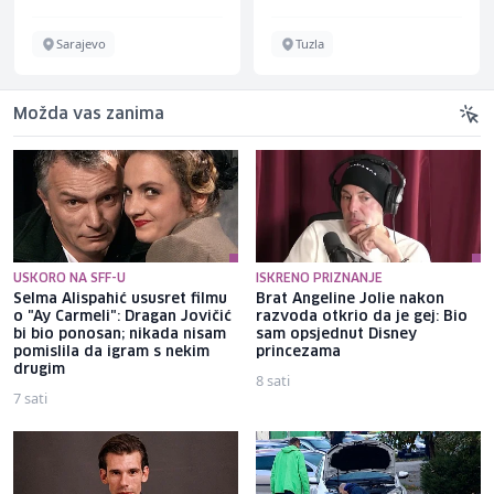
Tuzla
Sarajevo
Možda vas zanima
USKORO NA SFF-U
ISKRENO PRIZNANJE
Selma Alispahić ususret filmu
Brat Angeline Jolie nakon
o "Ay Carmeli": Dragan Jovičić
razvoda otkrio da je gej: Bio
bi bio ponosan; nikada nisam
sam opsjednut Disney
pomislila da igram s nekim
princezama
drugim
8 sati
7 sati