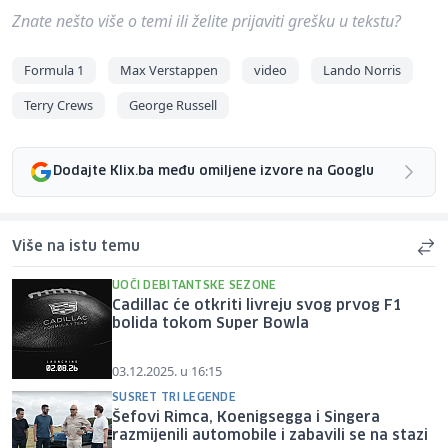
Znate nešto više o temi ili želite prijaviti grešku u tekstu?
Formula 1
Max Verstappen
video
Lando Norris
Terry Crews
George Russell
Dodajte Klix.ba među omiljene izvore na Googlu
Više na istu temu
UOČI DEBITANTSKE SEZONE
Cadillac će otkriti livreju svog prvog F1
bolida tokom Super Bowla
03.12.2025. u 16:15
SUSRET TRI LEGENDE
Šefovi Rimca, Koenigsegga i Singera
razmijenili automobile i zabavili se na stazi