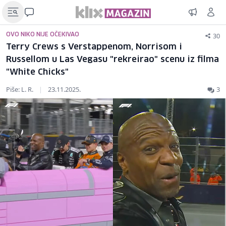
30
OVO NIKO NIJE OČEKIVAO
Terry Crews s Verstappenom, Norrisom i
Russellom u Las Vegasu "rekreirao" scenu iz filma
"White Chicks"
Piše: L. R.
|
23.11.2025.
3