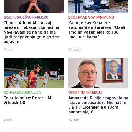
GRADI USPJEŠNU KARIJERU
BROJ KRAĐA NA MINIMUMU
Glumac Adnan Alić osvaja
Kako je završena ere
mreže urnebesnim snimcima:
automafije u Sarajevu: "Uzeli
Navikavam se na to da me
smo im važan alat koji su
ljudi prepoznaju gdje god se
imali u rukama"
pojavim
9 sati
22 sata
KONFERENCIJSKA LIGA
OSVRT NA INTERVJU
Tok utakmice: Borac - ML
Ambasada Rusije reagovala na
Vitebsk 1:0
izjavu ambasadora Njemačke
u BiH: "Licemjerje u svom
punom sjaju"
9 sati
19 sati