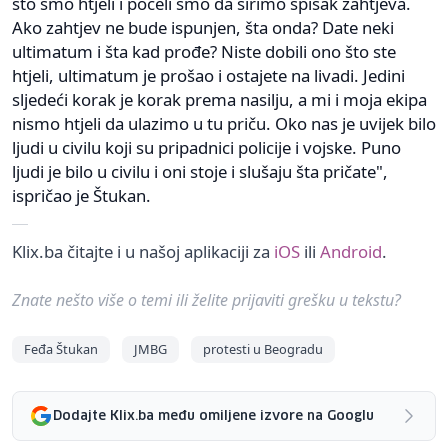
što smo htjeli i počeli smo da širimo spisak zahtjeva.
Ako zahtjev ne bude ispunjen, šta onda? Date neki
ultimatum i šta kad prođe? Niste dobili ono što ste
htjeli, ultimatum je prošao i ostajete na livadi. Jedini
sljedeći korak je korak prema nasilju, a mi i moja ekipa
nismo htjeli da ulazimo u tu priču. Oko nas je uvijek bilo
ljudi u civilu koji su pripadnici policije i vojske. Puno
ljudi je bilo u civilu i oni stoje i slušaju šta pričate",
ispričao je Štukan.
Klix.ba čitajte i u našoj aplikaciji za
iOS
ili
Android
.
Znate nešto više o temi ili želite prijaviti grešku u tekstu?
Feđa Štukan
JMBG
protesti u Beogradu
Dodajte Klix.ba među omiljene izvore na Googlu