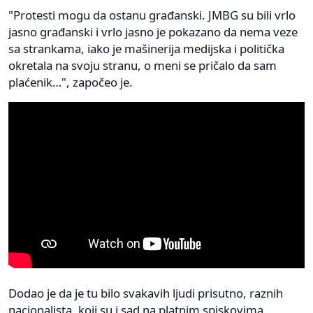
"Protesti mogu da ostanu građanski. JMBG su bili vrlo
jasno građanski i vrlo jasno je pokazano da nema veze
sa strankama, iako je mašinerija medijska i politička
okretala na svoju stranu, o meni se pričalo da sam
plaćenik…", započeo je.
Dodao je da je tu bilo svakavih ljudi prisutno, raznih
nacionalista, koji su i sad na platnim spiskovima