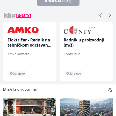
KOMENTARI (45)
Električar - Radnik na
Radnik u proizvodnji
tehničkom održavanju
(m/ž)
(m/ž)
Amko komerc
Conty Plus
Sarajevo
Sarajevo
Možda vas zanima