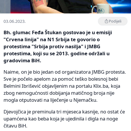
03.06.2023.
Podijeli
Bh. glumac Feđa Štukan gostovao je u emisiji
"Crvena linija" na N1 Srbija te govorio o
protestima "Srbija protiv nasilja" i JMBG
protestima, koji su se 2013. godine održali u
gradovima BiH.
Naime, on je bio jedan od organizatora JMBG protesta.
Sve je počelo apelom za pomoć teško bolesnoj bebi
Belmini Ibrišević objavljenim na portalu Klix.ba, koja
zbog nemogućnosti dobijanja matičnog broja nije
mogla otputovati na liječenje u Njemačku.
Djevojčica je preminula tri mjeseca kasnije, no ostat će
upamćena kao beba koja je ujedinila i digla na noge
čitavu BiH.