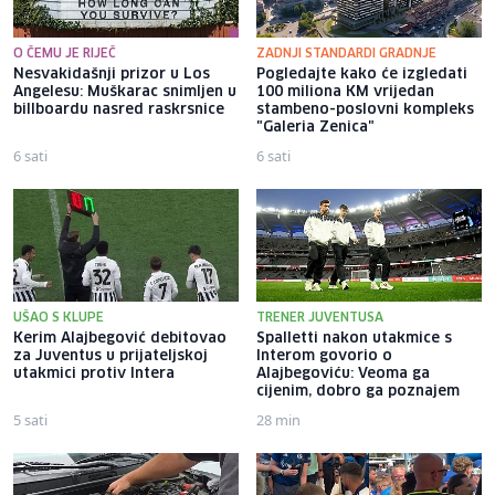
O ČEMU JE RIJEČ
ZADNJI STANDARDI GRADNJE
Nesvakidašnji prizor u Los
Pogledajte kako će izgledati
Angelesu: Muškarac snimljen u
100 miliona KM vrijedan
billboardu nasred raskrsnice
stambeno-poslovni kompleks
"Galeria Zenica"
6 sati
6 sati
UŠAO S KLUPE
TRENER JUVENTUSA
Kerim Alajbegović debitovao
Spalletti nakon utakmice s
za Juventus u prijateljskoj
Interom govorio o
utakmici protiv Intera
Alajbegoviću: Veoma ga
cijenim, dobro ga poznajem
5 sati
28 min