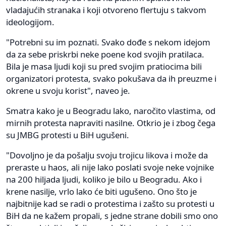
vladajućih stranaka i koji otvoreno flertuju s takvom
ideologijom.
"Potrebni su im poznati. Svako dođe s nekom idejom
da za sebe priskrbi neke poene kod svojih pratilaca.
Bila je masa ljudi koji su pred svojim pratiocima bili
organizatori protesta, svako pokušava da ih preuzme i
okrene u svoju korist", naveo je.
Smatra kako je u Beogradu lako, naročito vlastima, od
mirnih protesta napraviti nasilne. Otkrio je i zbog čega
su JMBG protesti u BiH ugušeni.
"Dovoljno je da pošalju svoju trojicu likova i može da
preraste u haos, ali nije lako poslati svoje neke vojnike
na 200 hiljada ljudi, koliko je bilo u Beogradu. Ako i
krene nasilje, vrlo lako će biti ugušeno. Ono što je
najbitnije kad se radi o protestima i zašto su protesti u
BiH da ne kažem propali, s jedne strane dobili smo ono