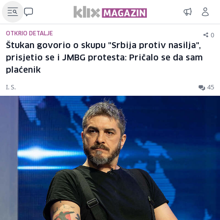
0
OTKRIO DETALJE
Štukan govorio o skupu "Srbija protiv nasilja",
prisjetio se i JMBG protesta: Pričalo se da sam
plaćenik
I. S.
45