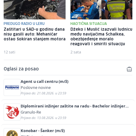
PREDUGO RADIO U LERU
HAOTIČNA SITUACIJA
Zaštitari u SAD-u godinu dana
Džeko i Muslić izazvali ludnicu
nisu gasili auto: Mehaničar
među navijačima Schalkea,
ostao šokiran stanjem motora
obezbjeđenje moralo
reagovati i smiriti situaciju
12 sati
2 sata
Oglasi za posao
Agent u call centru (m/ž)
Poslovne novine
Prijava do: 21.08.2026. u 23:59
Diplomirani inžinjer zaštite na radu - Bachelor inžinjer
sigurnosti i pomoći (m/ž)
Granulo-Re
Prijava do: 13.08.2026. u 23:59
Konobar - Šanker (m/ž)