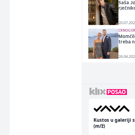
Saša Jo
rječnik
20.07.202
CRNOGOR
Momčilo
treba n
26.04.202
Konobarica (ž)
Kustos u galeriji s
(m/ž)