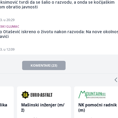
ksimović tvrdi da se šalio o razvodu, a onda se kočijaškim
om obratio javnosti
3. u 20:29
SKI GLUMAC
 Otašević iskreno o životu nakon razvoda: Na nove okolnos
avići
3. u 12:09
KOMENTARI (23)
lika
Mašinski inženjer (m/
NK pomoćni radnik
ž)
(m)