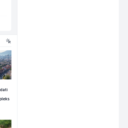
TELUS Digital
BASH
Sarajevo
Sarajevo
edati
pleks