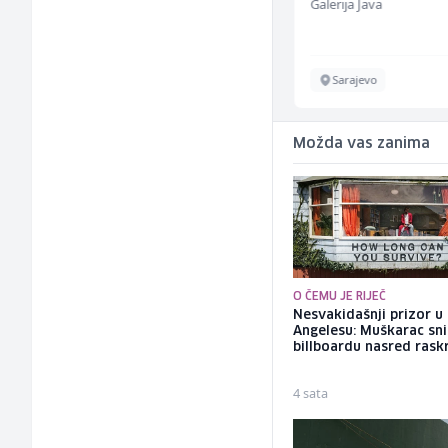
Bosnian House Restaurant
Galerija Java
Inostranstvo
Sarajevo
Možda vas zanima
O ČEMU JE RIJEČ
Nesvakidašnji prizor u
Angelesu: Muškarac sni
billboardu nasred rask
4 sata