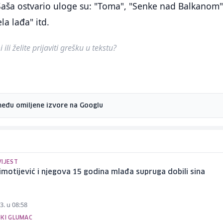
 Saša ostvario uloge su: "Toma", "Senke nad Balkanom"
la lađa" itd.
ili želite prijaviti grešku u tekstu?
među omiljene izvore na Googlu
VIJEST
imotijević i njegova 15 godina mlađa supruga dobili sina
3. u 08:58
SKI GLUMAC