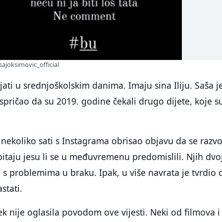
ajoksimovic_official
jati u srednjoškolskim danima. Imaju sina Iliju. Saša j
spričao da su 2019. godine čekali drugo dijete, koje s
nekoliko sati s Instagrama obrisao objavu da se razv
itaju jesu li se u međuvremenu predomislili. Njih dvo
li s problemima u braku. Ipak, u više navrata je tvrdio 
stati.
ek nije oglasila povodom ove vijesti. Neki od filmova i