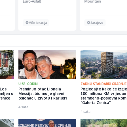
Euro-Asfalt
Mountain
Više lokacija
Sarajevo
U 68. GODINI
ZADNJI STANDARDI GRADNJE
 Los
Preminuo otac Lionela
Pogledajte kako će izgl
mljen u
Messija, bio mu je glavni
100 miliona KM vrijedan
rsnice
oslonac u životu i karijeri
stambeno-poslovni kom
"Galeria Zenica"
4 sata
4 sata