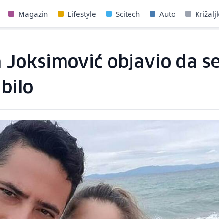
Magazin
Lifestyle
Scitech
Auto
Križalj
a Joksimović objavio da s
bilo