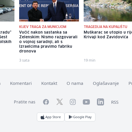
KIJEV TRAGA ZA MUNICIJOM
TRAGEDIJA NA KUPALIŠTU
kradu"
Vučić nakon sastanka sa
Muškarac se utopio u rij
šest
Zelenskim: Nismo razgovarali
Krivaji kod Zavidovića
ilskih
o vojnoj saradnji, ali s
Izraelcima pravimo fabriku
dronova
3 sata
19 min
m
Komentari
Kontakt
O nama
Oglašavanje
P
Facebook
YouTube
LinkedIn
Twitter
Instagram
RSS
Pratite nas
App Store
Google Play