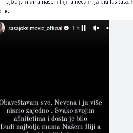
di najbolja mama našem Iliji, a neću ni ja biti loš tata.
 je.