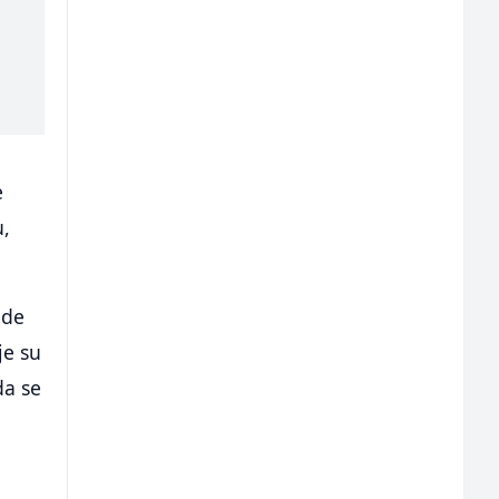
e
u,
ode
je su
da se