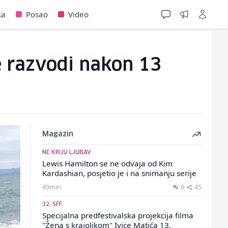
ka
Posao
Video
e razvodi nakon 13
Magazin
NE KRIJU LJUBAV
Lewis Hamilton se ne odvaja od Kim
Kardashian, posjetio je i na snimanju serije
49min
6
45
32. SFF
Specijalna predfestivalska projekcija filma
"Žena s krajolikom" Ivice Matića 13.