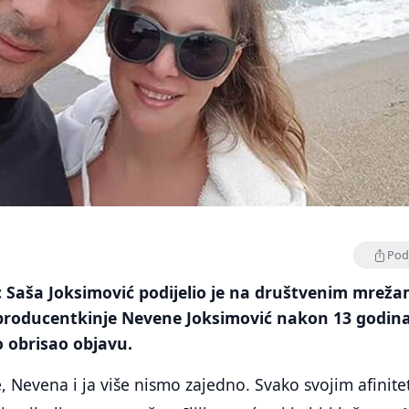
Podi
c Saša Joksimović podijelio je na društvenim mrež
 producentkinje Nevene Joksimović nakon 13 godin
o obrisao objavu.
 Nevena i ja više nismo zajedno. Svako svojim afinit