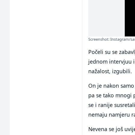
Screenshot: Instagram/sas
Počeli su se zabavl
jednom intervjuu i
nažalost, izgubili.
On je nakon samo 
pa se tako mnogi p
se i ranije susreta
nemaju namjeru ra
Nevena se još uvij