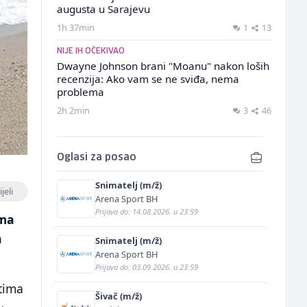
augusta u Sarajevu
1h 37min
1
13
NIJE IH OČEKIVAO
Dwayne Johnson brani "Moanu" nakon loših
recenzija: Ako vam se ne sviđa, nema
problema
2h 2min
3
46
Oglasi za posao
Snimatelj (m/ž)
jeli
Arena Sport BH
Prijava do: 14.08.2026. u 23:59
ama
a
Snimatelj (m/ž)
Arena Sport BH
Prijava do: 03.09.2026. u 23:59
etima
Šivač (m/ž)