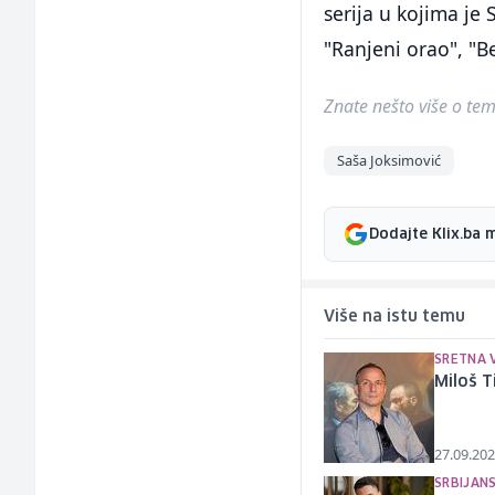
serija u kojima je
"Ranjeni orao", "Be
Znate nešto više o temi 
Saša Joksimović
Dodajte Klix.ba 
Više na istu temu
SRETNA 
Miloš T
27.09.202
SRBIJAN