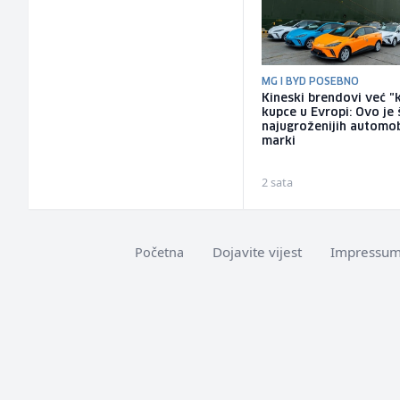
MG I BYD POSEBNO
Kineski brendovi već "
kupce u Evropi: Ovo je 
najugroženijih automob
marki
2 sata
Dojavite vijest
Impressu
Početna