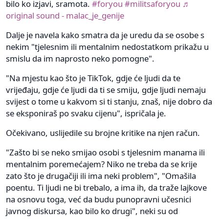
bilo ko izjavi, sramota.
#foryou
#militsaforyou
♬
original sound - malac_je_genije
Dalje je navela kako smatra da je uredu da se osobe s
nekim "tjelesnim ili mentalnim nedostatkom prikažu u
smislu da im naprosto neko pomogne".
"Na mjestu kao što je TikTok, gdje će ljudi da te
vrijeđaju, gdje će ljudi da ti se smiju, gdje ljudi nemaju
svijest o tome u kakvom si ti stanju, znaš, nije dobro da
se eksponiraš po svaku cijenu", ispričala je.
Očekivano, uslijedile su brojne kritike na njen račun.
"Zašto bi se neko smijao osobi s tjelesnim manama ili
mentalnim poremećajem? Niko ne treba da se krije
zato što je drugačiji ili ima neki problem", "Omašila
poentu. Ti ljudi ne bi trebalo, a ima ih, da traže lajkove
na osnovu toga, već da budu punopravni učesnici
javnog diskursa, kao bilo ko drugi", neki su od