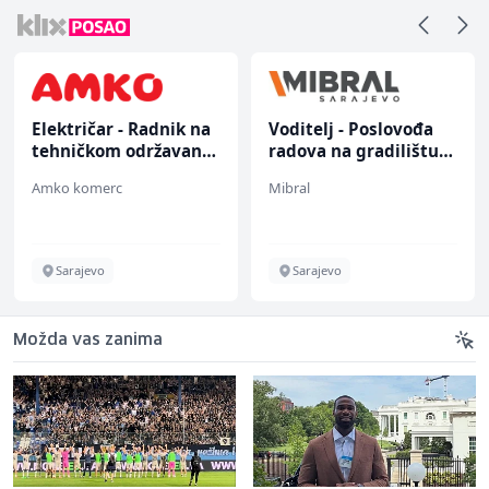
Električar - Radnik na
Voditelj - Poslovođa
tehničkom održavanju
radova na gradilištu
(m/ž)
(m/ž)
Amko komerc
Mibral
Sarajevo
Sarajevo
Možda vas zanima