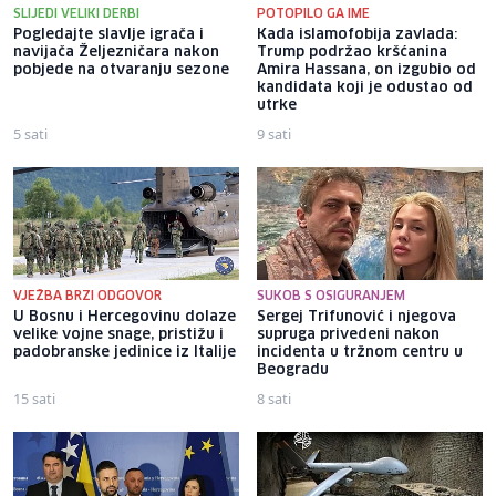
SLIJEDI VELIKI DERBI
POTOPILO GA IME
Pogledajte slavlje igrača i
Kada islamofobija zavlada:
navijača Željezničara nakon
Trump podržao kršćanina
pobjede na otvaranju sezone
Amira Hassana, on izgubio od
kandidata koji je odustao od
utrke
5 sati
9 sati
VJEŽBA BRZI ODGOVOR
SUKOB S OSIGURANJEM
U Bosnu i Hercegovinu dolaze
Sergej Trifunović i njegova
velike vojne snage, pristižu i
supruga privedeni nakon
padobranske jedinice iz Italije
incidenta u tržnom centru u
Beogradu
15 sati
8 sati