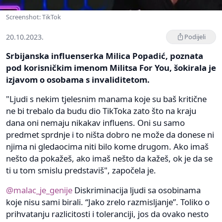
Screenshot: TikTok
20.10.2023.
Podijeli
Srbijanska influenserka Milica Popadić, poznata
pod korisničkim imenom Militsa For You, šokirala je
izjavom o osobama s invaliditetom.
"Ljudi s nekim tjelesnim manama koje su baš kritične
ne bi trebalo da budu dio TikToka zato što na kraju
dana oni nemaju nikakav influens. Oni su samo
predmet sprdnje i to ništa dobro ne može da donese ni
njima ni gledaocima niti bilo kome drugom. Ako imaš
nešto da pokažeš, ako imaš nešto da kažeš, ok je da se
ti u tom smislu predstaviš", započela je.
@malac_je_genije
Diskriminacija ljudi sa osobinama
koje nisu sami birali. “Jako zrelo razmisljanje”. Toliko o
prihvatanju razlicitosti i toleranciji, jos da ovako nesto