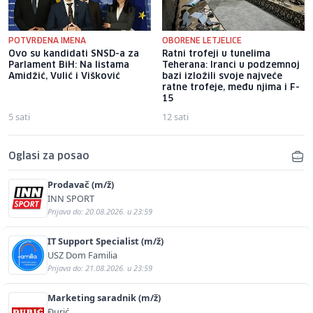
POTVRĐENA IMENA
OBORENE LETJELICE
Ovo su kandidati SNSD-a za
Ratni trofeji u tunelima
Parlament BiH: Na listama
Teherana: Iranci u podzemnoj
Amidžić, Vulić i Višković
bazi izložili svoje najveće
ratne trofeje, među njima i F-
15
5 sati
12 sati
Oglasi za posao
Prodavač (m/ž)
INN SPORT
Prijava do: 20.08.2026. u 23:59
IT Support Specialist (m/ž)
USZ Dom Familia
Prijava do: 21.08.2026. u 23:59
Marketing saradnik (m/ž)
Đurić