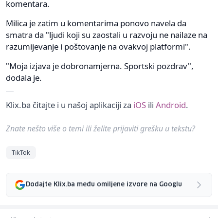
komentara.
Milica je zatim u komentarima ponovo navela da
smatra da "ljudi koji su zaostali u razvoju ne nailaze na
razumijevanje i poštovanje na ovakvoj platformi".
"Moja izjava je dobronamjerna. Sportski pozdrav",
dodala je.
Klix.ba čitajte i u našoj aplikaciji za
iOS
ili
Android
.
Znate nešto više o temi ili želite prijaviti grešku u tekstu?
TikTok
Dodajte Klix.ba među omiljene izvore na Googlu