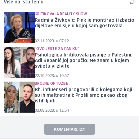
Više na istu temu
KRITIKOVALA REALITY SHOW
Radmila Živković: Pink je montirao i izbacio
dijelove emisije u kojoj sam gostovala
02.11.2023. u 07:12
"OVO JESTE ZA PANIKU"
Psihologinja kritikovala pisanje o Palestini,
Adi Bebanić joj poručio: Ne znam u kojem
svijetu vi živite
22.10.2023. u 10:57
BROJNE OPTUŽBE
Bh. influenseri progovorili o kolegama koji
su ih maltretirali: Prošli smo pakao zbog
istih ljudi
03.08.2023. u 12:54
KOMENTARI (27)