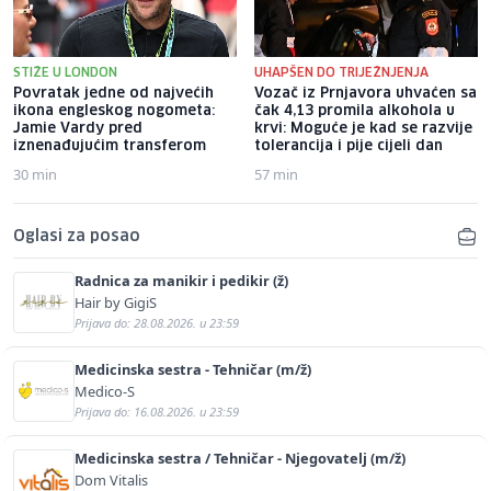
STIŽE U LONDON
UHAPŠEN DO TRIJEŽNJENJA
Povratak jedne od najvećih
Vozač iz Prnjavora uhvaćen sa
ikona engleskog nogometa:
čak 4,13 promila alkohola u
Jamie Vardy pred
krvi: Moguće je kad se razvije
iznenađujućim transferom
tolerancija i pije cijeli dan
30 min
57 min
Oglasi za posao
Radnica za manikir i pedikir (ž)
Hair by GigiS
Prijava do: 28.08.2026. u 23:59
Medicinska sestra - Tehničar (m/ž)
Medico-S
Prijava do: 16.08.2026. u 23:59
Medicinska sestra / Tehničar - Njegovatelj (m/ž)
Dom Vitalis