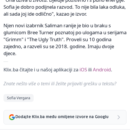
Sofia je dobro podijnela razvod. To nije bila laka odluka,
ali sada joj ide odlično", kazao je izvor.
Njen novi izabrnik Saliman ranije je bio u braku s
glumicom Bree Turner poznatoj po ulogama u serijama
"Grimm" i "The Ugly Truth". Proveli su 10 godina
zajedno, a razveli su se 2018. godine. Imaju dvoje
djece.
Klix.ba čitajte i u našoj aplikaciji za
iOS
ili
Android
.
Znate nešto više o temi ili želite prijaviti grešku u tekstu?
Sofia Vergara
Dodajte Klix.ba među omiljene izvore na Googlu