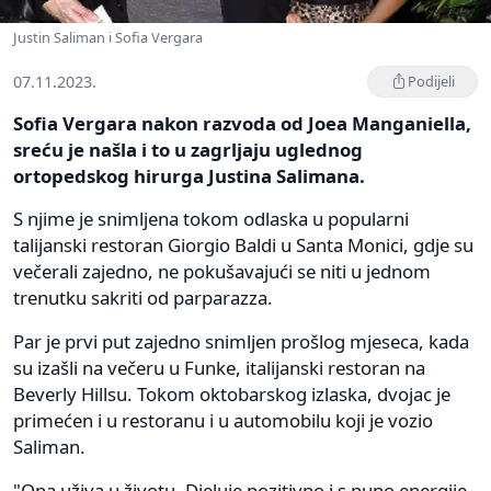
Justin Saliman i Sofia Vergara
07.11.2023.
Podijeli
Sofia Vergara nakon razvoda od Joea Manganiella,
sreću je našla i to u zagrljaju uglednog
ortopedskog hirurga Justina Salimana.
S njime je snimljena tokom odlaska u popularni
talijanski restoran Giorgio Baldi u Santa Monici, gdje su
večerali zajedno, ne pokušavajući se niti u jednom
trenutku sakriti od parparazza.
Par je prvi put zajedno snimljen prošlog mjeseca, kada
su izašli na večeru u Funke, italijanski restoran na
Beverly Hillsu. Tokom oktobarskog izlaska, dvojac je
primećen i u restoranu i u automobilu koji je vozio
Saliman.
"Ona uživa u životu. Djeluje pozitivno i s puno energije.