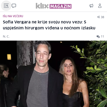
38
IŠLI NA VEČERU
Sofia Vergara ne krije svoju novu vezu: S
uspješnim hirurgom viđena u noćnom izlasku
N. C.
11