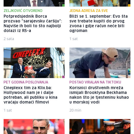
ZELJKOVIĆ OTVORENO
JEDNA ADRESA ZA SVE
Potpredsjednik Borca
Bliži se 1. septembar: Evo šta
prozvao "sarajevsku čaršiju":
sve trebate kupiti do prvog
Najviše ih boli to što najbolji
zvona i gdje račun neće biti
dolazi iz RS-a
ogroman
2 sata
1 sat
PET GODINA POSLOVANJA
POSTAO VIRALAN NA TIKTOKU
Cineplexx tim za Klix.ba:
Korisnici društvenih mreža
Hollywood nam je i dalje
ismijali Brooklyna Beckhama
potreban, ali publiku u kina
nakon što je tjesteninu kuhao
vraćaju domaći filmovi
u morskoj vodi
1 sat
20 min