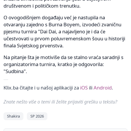
društvenom i političkom trenutku.
O ovogodišnjem događaju već je nastupila na
otvaranju zajedno s Burna Boyem, izvodeći zvaničnu
pjesmu turnira "Dai Dai, a najavljeno je i da će
učestvovati u prvom poluvremenskom šouu u historiji
finala Svjetskog prvenstva.
Na pitanje šta je motiviše da se stalno vraća saradnji s
organizatorima turnira, kratko je odgovorila:
"Sudbina".
Klix.ba čitajte i u našoj aplikaciji za
iOS
ili
Android
.
Znate nešto više o temi ili želite prijaviti grešku u tekstu?
Shakira
SP 2026