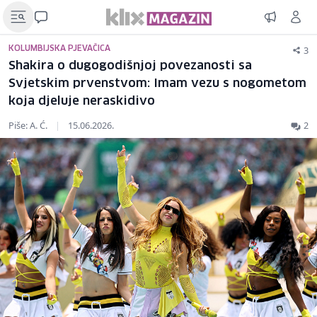
3
KOLUMBIJSKA PJEVAČICA
Shakira o dugogodišnjoj povezanosti sa
Svjetskim prvenstvom: Imam vezu s nogometom
koja djeluje neraskidivo
Piše: A. Ć.
|
15.06.2026.
2