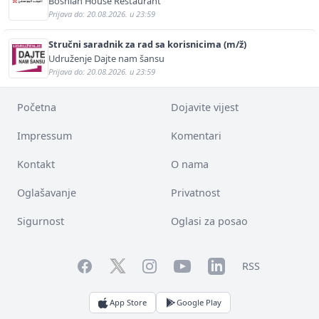
Bosnian House Restaurant
Prijava do: 20.08.2026. u 23:59
Stručni saradnik za rad sa korisnicima (m/ž)
Udruženje Dajte nam šansu
Prijava do: 20.08.2026. u 23:59
Početna
Dojavite vijest
Impressum
Komentari
Kontakt
O nama
Oglašavanje
Privatnost
Sigurnost
Oglasi za posao
Facebook
YouTube
LinkedIn
Twitter
Instagram
RSS
App Store
Google Play