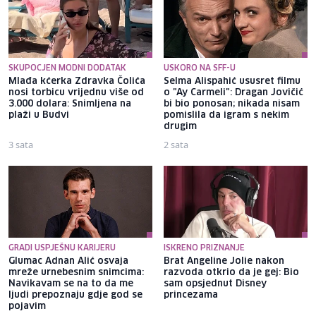
SKUPOCJEN MODNI DODATAK
USKORO NA SFF-U
Mlađa kćerka Zdravka Čolića
Selma Alispahić ususret filmu
nosi torbicu vrijednu više od
o "Ay Carmeli": Dragan Jovičić
3.000 dolara: Snimljena na
bi bio ponosan; nikada nisam
plaži u Budvi
pomislila da igram s nekim
drugim
3 sata
2 sata
GRADI USPJEŠNU KARIJERU
ISKRENO PRIZNANJE
Glumac Adnan Alić osvaja
Brat Angeline Jolie nakon
mreže urnebesnim snimcima:
razvoda otkrio da je gej: Bio
Navikavam se na to da me
sam opsjednut Disney
ljudi prepoznaju gdje god se
princezama
pojavim