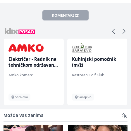
KOMENTARI (2)
Električar - Radnik na
Kuhinjski pomoćnik
tehničkom održavanju
(m/ž)
(m/ž)
Amko komerc
Restoran Golf Klub
Sarajevo
Sarajevo
Možda vas zanima