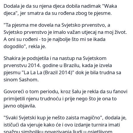
Dodala je da su njena djeca dobila nadimak "Waka
djeca", jer smatra da su rođena zbog te pjesme.
"Ta pjesma me dovela na Svjetsko prvenstvo, a
Svjetsko prvenstvo je imalo važan utjecaj na moj život.
A oni su rođeni - to je najbolje što mi se ikada
dogodilo", rekla je.
Shakira je podsjetila i na nastup na Svjetskom
prvenstvu 2014. godine u Brazilu, kada je izvela
pjesmu "La La La (Brazil 2014)" dok je bila trudna sa
sinom Sashom.
Govoreći o tom periodu, kroz šalu je rekla da su fanovi
primijetili njenu trudnoću i prije nego što je ona to
javno objavila.
"Svaki Svjetski kup je nešto zaista magično", dodala je,
ističući da vjeruje kako će i ovo izdanje turnira imati
snažnu simboliku povezivanja ljudi u osjetljivom