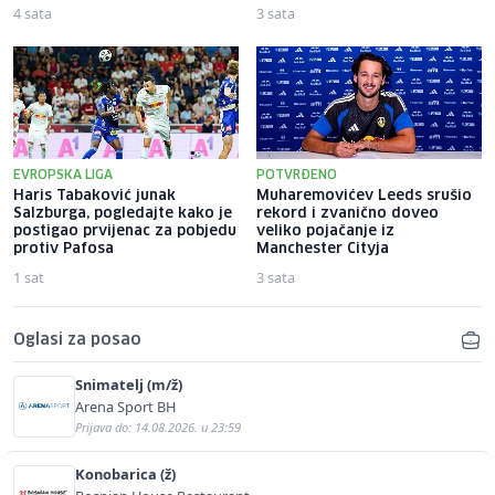
4 sata
3 sata
EVROPSKA LIGA
POTVRĐENO
Haris Tabaković junak
Muharemovićev Leeds srušio
Salzburga, pogledajte kako je
rekord i zvanično doveo
postigao prvijenac za pobjedu
veliko pojačanje iz
protiv Pafosa
Manchester Cityja
1 sat
3 sata
Oglasi za posao
Snimatelj (m/ž)
Arena Sport BH
Prijava do: 14.08.2026. u 23:59
Konobarica (ž)