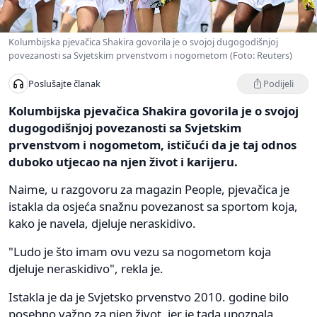
Kolumbijska pjevačica Shakira govorila je o svojoj dugogodišnjoj
povezanosti sa Svjetskim prvenstvom i nogometom (Foto: Reuters)
Podijeli
Poslušajte članak
Kolumbijska pjevačica Shakira govorila je o svojoj
dugogodišnjoj povezanosti sa Svjetskim
prvenstvom i nogometom, ističući da je taj odnos
duboko utjecao na njen život i karijeru.
Naime, u razgovoru za magazin People, pjevačica je
istakla da osjeća snažnu povezanost sa sportom koja,
kako je navela, djeluje neraskidivo.
"Ludo je što imam ovu vezu sa nogometom koja
djeluje neraskidivo", rekla je.
Istakla je da je Svjetsko prvenstvo 2010. godine bilo
posebno važno za njen život, jer je tada upoznala