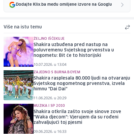
Dodajte Klix.ba među omiljene izvore na Googlu
Više na istu temu
ŽELJNO IŠČEKUJE
Shakira uzbuđena pred nastup na
poluvremenu Svjetskog prvenstva u
nogometu: Bit će to historijski
10.07.2026. u 13:04
ZAJEDNO S BURNA BOYEM
Shakira rasplesala 80.000 ljudi na otvaranju
Svjetskog nogometnog prvenstva, izvela
himnu "Dai Dai"
11.06.2026. u 20:29
MUZIKA I SP 2010
Shakira otkrila zašto svoje sinove zove
"Waka djecom": Vjerujem da su rođeni
zahvaljujući toj pjesmi
09.06.2026. u 16:33