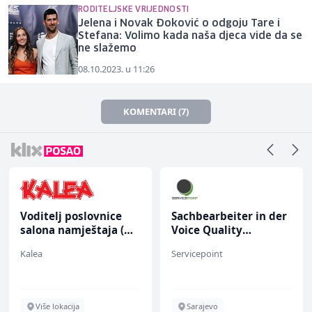
RODITELJSKE VRIJEDNOSTI
Jelena i Novak Đoković o odgoju Tare i
Stefana: Volimo kada naša djeca vide da se
ne slažemo
08.10.2023. u 11:26
KOMENTARI (7)
Voditelj poslovnice
Sachbearbeiter in der
salona namještaja (m/
Voice Quality
ž)
Management (m/w)
Kalea
Servicepoint
Više lokacija
Sarajevo