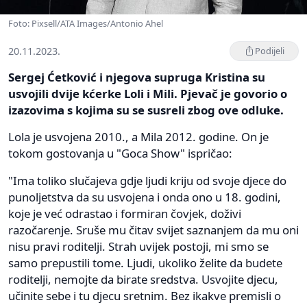
Foto: Pixsell/ATA Images/Antonio Ahel
20.11.2023.
Podijeli
Sergej Ćetković i njegova supruga Kristina su
usvojili dvije kćerke Loli i Mili. Pjevač je govorio o
izazovima s kojima su se susreli zbog ove odluke.
Lola je usvojena 2010., a Mila 2012. godine. On je
tokom gostovanja u "Goca Show" ispričao:
"Ima toliko slučajeva gdje ljudi kriju od svoje djece do
punoljetstva da su usvojena i onda ono u 18. godini,
koje je već odrastao i formiran čovjek, doživi
razočarenje. Sruše mu čitav svijet saznanjem da mu oni
nisu pravi roditelji. Strah uvijek postoji, mi smo se
samo prepustili tome. Ljudi, ukoliko želite da budete
roditelji, nemojte da birate sredstva. Usvojite djecu,
učinite sebe i tu djecu sretnim. Bez ikakve premisli o