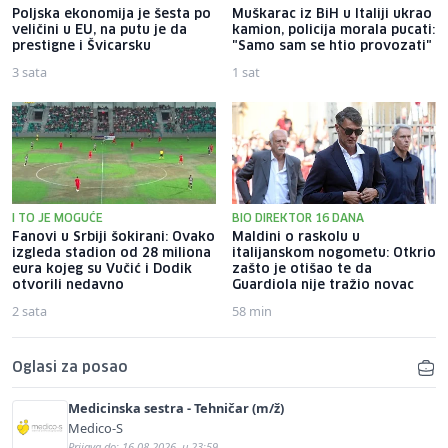
Poljska ekonomija je šesta po
Muškarac iz BiH u Italiji ukrao
veličini u EU, na putu je da
kamion, policija morala pucati:
prestigne i Švicarsku
"Samo sam se htio provozati"
3 sata
1 sat
I TO JE MOGUĆE
BIO DIREKTOR 16 DANA
Fanovi u Srbiji šokirani: Ovako
Maldini o raskolu u
izgleda stadion od 28 miliona
italijanskom nogometu: Otkrio
eura kojeg su Vučić i Dodik
zašto je otišao te da
otvorili nedavno
Guardiola nije tražio novac
2 sata
58 min
Oglasi za posao
Medicinska sestra - Tehničar (m/ž)
Medico-S
Prijava do: 16.08.2026. u 23:59