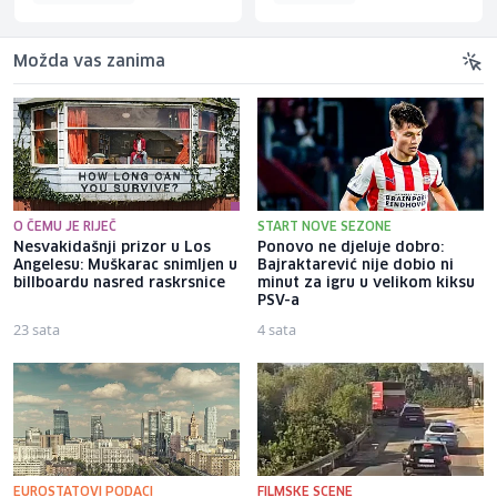
Možda vas zanima
O ČEMU JE RIJEČ
START NOVE SEZONE
Nesvakidašnji prizor u Los
Ponovo ne djeluje dobro:
Angelesu: Muškarac snimljen u
Bajraktarević nije dobio ni
billboardu nasred raskrsnice
minut za igru u velikom kiksu
PSV-a
23 sata
4 sata
EUROSTATOVI PODACI
FILMSKE SCENE