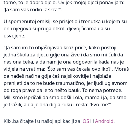
tome, to je dobro djelo. Uvijek mojoj djeci ponavljam:
'Ja sam vas rodio iz srca'".
U spomenutoj emisiji se prisjetio i trenutka u kojem su
on i njegova supruga otkrili djevojčicama da su
usvojene.
"Ja sam im to objašnjavao kroz priče, kako postoji
jedna škola za djecu gdje ona žive i da smo mi čuli da
nas ona čeka, a da nam je ona odgovorila kada nas je
vidjela na vratima: 'Što sam vas čekala ovoliko?'. Moraš
da nađeš načina gdje ćeš najslikovitije i najblaže
prenijeti da to ne bude traumatično, jer ljudi uglavnom
od toga prave da je to nešto bauk. To nema potrebe.
Mili smo ispričali da smo došli Lola, mama i ja, da smo
je tražili, a da je ona digla ruku i rekla: 'Evo me'".
Klix.ba čitajte i u našoj aplikaciji za
iOS
ili
Android
.