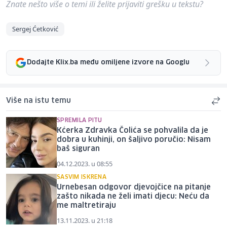
Znate nešto više o temi ili želite prijaviti grešku u tekstu?
Sergej Ćetković
Dodajte Klix.ba među omiljene izvore na Googlu
Više na istu temu
SPREMILA PITU
Kćerka Zdravka Čolića se pohvalila da je
dobra u kuhinji, on šaljivo poručio: Nisam
baš siguran
04.12.2023. u 08:55
SASVIM ISKRENA
Urnebesan odgovor djevojčice na pitanje
zašto nikada ne želi imati djecu: Neću da
me maltretiraju
13.11.2023. u 21:18