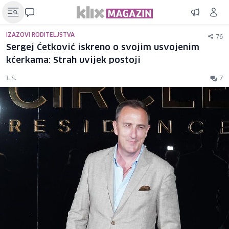
76
IZAZOVI RODITELJSTVA
Sergej Ćetković iskreno o svojim usvojenim
kćerkama: Strah uvijek postoji
I. S.
7