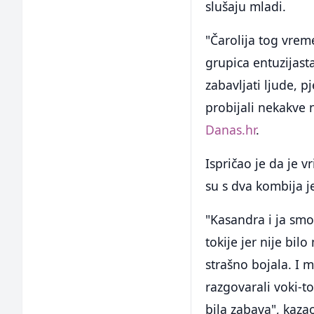
slušaju mladi.
"Čarolija tog vrem
grupica entuzijas
zabavljati ljude, p
probijali nekakve 
Danas.hr
.
Ispričao je da je v
su s dva kombija je
"Kasandra i ja smo 
tokije jer nije bilo
strašno bojala. I m
razgovarali voki-
bila zabava", kazao