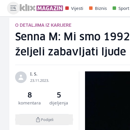
Vijesti
Biznis
Sport
O DETALJIMA IZ KARIJERE
Senna M: Mi smo 1992
željeli zabavljati ljude
I. S.
23.11.2023.
8
5
komentara
dijeljenja
Podijeli