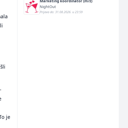
Marketing koordinator (m/ž)
NightOut
Prijava do: 31.08.2026. u 23:59
mala
li
šli
-
e
To je