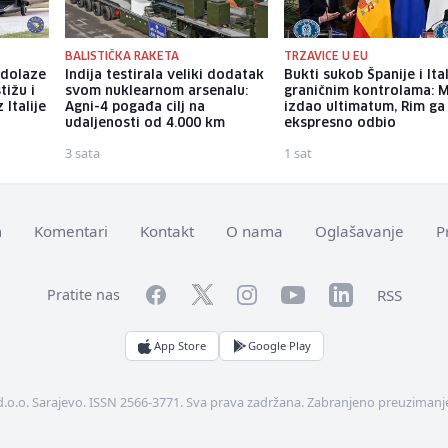
BALISTIČKA RAKETA
TRZAVICE U EU
 dolaze
Indija testirala veliki dodatak
Bukti sukob Španije i Ital
tižu i
svom nuklearnom arsenalu:
graničnim kontrolama: 
 Italije
Agni-4 pogađa cilj na
izdao ultimatum, Rim ga
udaljenosti od 4.000 km
ekspresno odbio
3 sata
1 sat
m
Komentari
Kontakt
O nama
Oglašavanje
P
Facebook
YouTube
LinkedIn
Twitter
Instagram
RSS
Pratite nas
App Store
Google Play
d.o.o. Sarajevo. ISSN 2566-3771. Sva prava zadržana. Zabranjeno preuzimanje