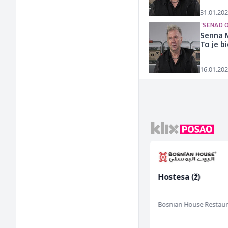
31.01.202
"SENAD 
Senna M
To je bi
16.01.202
Accounting Associate
Hostesa (ž)
(m/f)
Jitasa
Bosnian House Restau