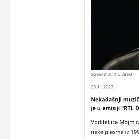
Screenshot: RTL Direkt
23.11.2023.
Nekadašnji muzič
je u emisiji "RTL D
Voditeljica Mojmir
neke pjesme iz 199