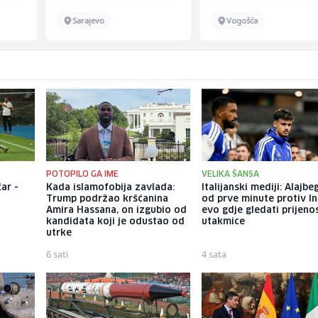
Sarajevo
Vogošća
POTOPILO GA IME
VELIKA ŠANSA
ar -
Kada islamofobija zavlada:
Italijanski mediji: Alajbe
Trump podržao kršćanina
od prve minute protiv In
Amira Hassana, on izgubio od
evo gdje gledati prijeno
kandidata koji je odustao od
utakmice
utrke
6 sati
4 sata