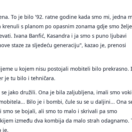
ena. To je bilo '92. ratne godine kada smo mi, jedna 
ta krenuli s planom po opasnim zonama gdje smo želje
jevati. Ivana Banfić, Kasandra i ja smo s puno ljubavi
nove staze za sljedeću generaciju", kazao je, prenosi
rijeme u kojem nisu postojali mobiteli bilo prekrasno. I
r je tu bilo i tehničara.
se jako družili. Ona je bila zaljubljena, imali smo voki
 mobitela... Bilo je i bombi, čule su se u daljini... Ona s
i smo se bojali, ali smo to malo i skrivali pa smo
tokijem između dva kombija da malo strah odagnamo. 
 je.