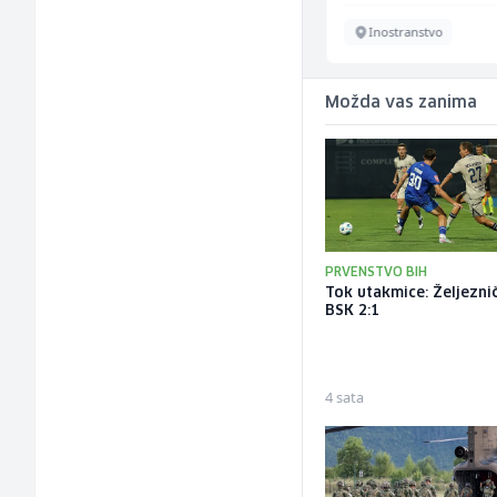
Više lokacija
Inostranstvo
Možda vas zanima
PRVENSTVO BIH
Tok utakmice: Željeznič
BSK 2:1
4 sata