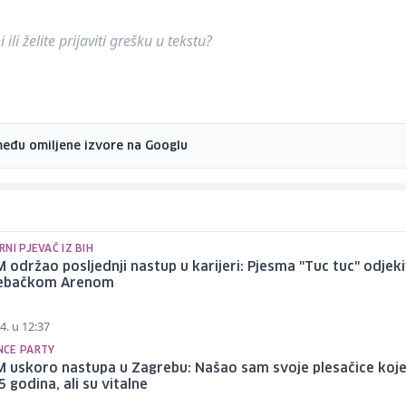
ili želite prijaviti grešku u tekstu?
među omiljene izvore na Googlu
NI PJEVAČ IZ BIH
 održao posljednji nastup u karijeri: Pjesma "Tuc tuc" odjek
rebačkom Arenom
4. u 12:37
CE PARTY
M uskoro nastupa u Zagrebu: Našao sam svoje plesačice koj
5 godina, ali su vitalne