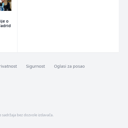
ije o
Madrid
rivatnost
Sigurnost
Oglasi za posao
 sadržaja bez dozvole izdavača.