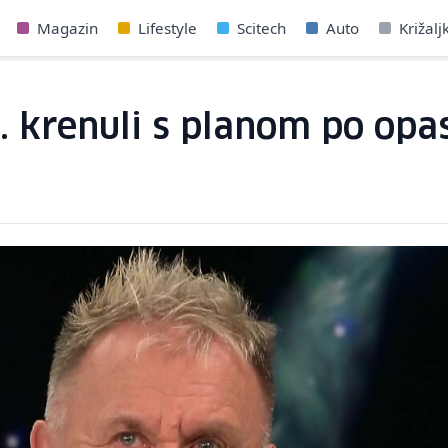
Magazin
Lifestyle
Scitech
Auto
Križalj
. krenuli s planom po op