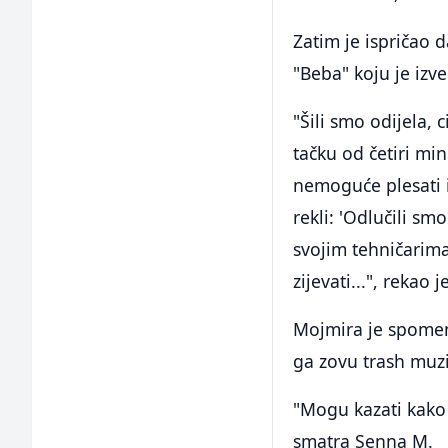
Zatim je ispričao 
"Beba" koju je izv
"Šili smo odijela, 
tačku od četiri mi
nemoguće plesati i
rekli: 'Odlučili sm
svojim tehničarima
zijevati...", rekao j
Mojmira je spomenu
ga zovu trash muz
"Mogu kazati kako 
smatra Senna M.