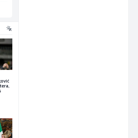
Sarajevo
Široki Brijeg
gović
tera,
s