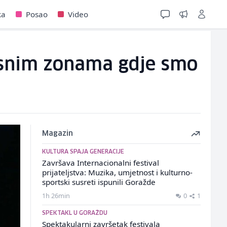
ka
Posao
Video
asnim zonama gdje smo
Magazin
KULTURA SPAJA GENERACIJE
Završava Internacionalni festival
prijateljstva: Muzika, umjetnost i kulturno-
sportski susreti ispunili Goražde
1h 26min
0
1
SPEKTAKL U GORAŽDU
Spektakularni završetak festivala