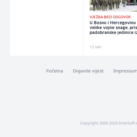
VJEŽBA BRZI ODGOVOR
U Bosnu i Hercegovinu
velike vojne snage, pris
padobranske jedinice iz
12 sati
Dojavite vijest
Impressu
Početna
Copyright 2000-2026 InterSoft 