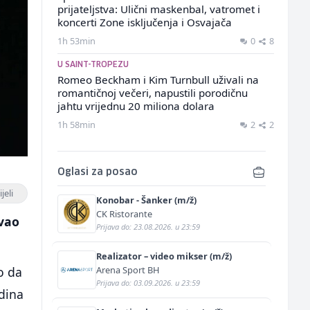
prijateljstva: Ulični maskenbal, vatromet i
koncerti Zone isključenja i Osvajača
1h 53min
0
8
U SAINT-TROPEZU
Romeo Beckham i Kim Turnbull uživali na
romantičnoj večeri, napustili porodičnu
jahtu vrijednu 20 miliona dolara
1h 58min
2
2
Oglasi za posao
jeli
Konobar - Šanker (m/ž)
CK Ristorante
ovao
Prijava do: 23.08.2026. u 23:59
Realizator – video mikser (m/ž)
Arena Sport BH
o da
Prijava do: 03.09.2026. u 23:59
odina