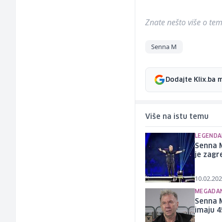
Znate nešto više o temi 
Senna M
Dodajte Klix.ba 
Više na istu temu
LEGENDAR
Senna M
je zag
10.02.202
MEGADAN
Senna 
imaju 4