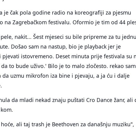
da je čak pola godine radio na koreografiji za pjesmu
eo na Zagrebačkom festivalu. Oformio je tim od 44 ple
cipele, nakit... Šest mjeseci su bile pripreme za tu jedn
nute. Došao sam na nastup, bio je playback jer je
 pjevati istovremeno. Deset minuta prije festivala su 
o da to bude uživo.' Bilo je to malo zločesto. rekao sam
 da uzmu mikrofon iza bine i pjevaju, a ja ću i dalje
e.
la da mladi nekad znaju puštati Cro Dance žanr, ali 
ikom.
hoće, ali taj trash je Beethoven za današnju muziku",