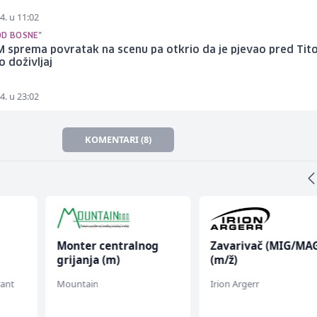
4. u 11:02
OD BOSNE"
 sprema povratak na scenu pa otkrio da je pjevao pred Tit
o doživljaj
4. u 23:02
KOMENTARI (8)
Monter centralnog
Zavarivač (MIG/MA
grijanja (m)
(m/ž)
rant
Mountain
Irion Argerr