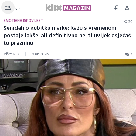
30
EMOTIVNA ISPOVIJEST
Senidah o gubitku majke: Kažu s vremenom
postaje lakše, ali definitivno ne, ti uvijek osjećaš
tu prazninu
Piše: N. C.
|
16.06.2026.
7