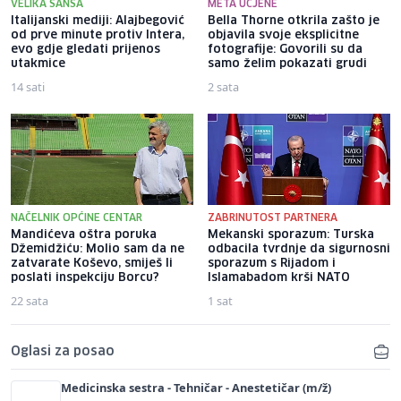
VELIKA ŠANSA
META UCJENE
Italijanski mediji: Alajbegović
Bella Thorne otkrila zašto je
od prve minute protiv Intera,
objavila svoje eksplicitne
evo gdje gledati prijenos
fotografije: Govorili su da
utakmice
samo želim pokazati grudi
14 sati
2 sata
NAČELNIK OPĆINE CENTAR
ZABRINUTOST PARTNERA
Mandićeva oštra poruka
Mekanski sporazum: Turska
Džemidžiću: Molio sam da ne
odbacila tvrdnje da sigurnosni
zatvarate Koševo, smiješ li
sporazum s Rijadom i
poslati inspekciju Borcu?
Islamabadom krši NATO
22 sata
1 sat
Oglasi za posao
Medicinska sestra - Tehničar - Anestetičar (m/ž)