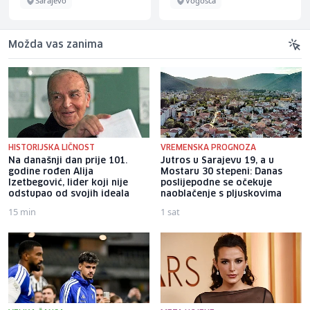
Sarajevo
Vogošća
Možda vas zanima
HISTORIJSKA LIČNOST
VREMENSKA PROGNOZA
Na današnji dan prije 101.
Jutros u Sarajevu 19, a u
godine rođen Alija
Mostaru 30 stepeni: Danas
Izetbegović, lider koji nije
poslijepodne se očekuje
odstupao od svojih ideala
naoblačenje s pljuskovima
15 min
1 sat