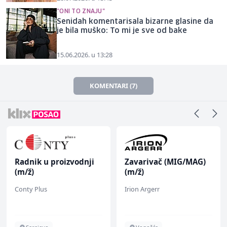
"ONI TO ZNAJU"
Senidah komentarisala bizarne glasine da
je bila muško: To mi je sve od bake
15.06.2026. u 13:28
KOMENTARI (7)
Radnik u proizvodnji
Zavarivač (MIG/MAG)
(m/ž)
(m/ž)
Conty Plus
Irion Argerr