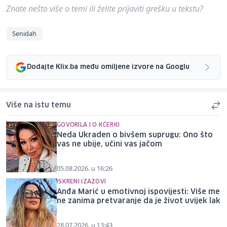
Znate nešto više o temi ili želite prijaviti grešku u tekstu?
Senidah
Dodajte Klix.ba među omiljene izvore na Googlu
Više na istu temu
GOVORILA I O KĆERKI
Neda Ukraden o bivšem suprugu: Ono što
vas ne ubije, učini vas jačom
05.08.2026. u 16:26
ISKRENI IZAZOVI
Anđa Marić u emotivnoj ispovijesti: Više me
ne zanima pretvaranje da je život uvijek lak
28.07.2026. u 13:43