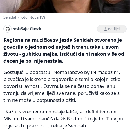
Senidah (Foto: Nova TV)
Podijeli
Poslušajte članak
Regionalna muzička zvijezda Senidah otvoreno je
govorila o jednom od najtežih trenutaka u svom
životu - gubitku majke, ističući da ni nakon više od
decenije bol nije nestala.
Gostujući u podcastu "Nema labavo by IN magazin",
pjevačica je iskreno progovorila o temi o kojoj rijetko
govori u javnosti. Osvrnula se na često ponavljanu
tvrdnju da vrijeme liječi sve rane, poručivši kako se s
tim ne može u potpunosti složiti.
"Kažu, s vremenom postaje lakše, ali definitivno ne.
Mislim, ti samo naučiš da živiš s tim. I to je to. Ti uvijek
osjećaš tu prazninu", rekla je Senidah.