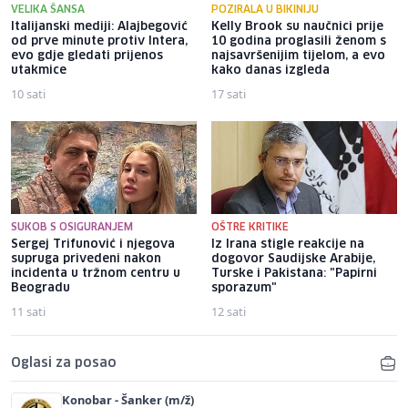
VELIKA ŠANSA
POZIRALA U BIKINIJU
Italijanski mediji: Alajbegović
Kelly Brook su naučnici prije
od prve minute protiv Intera,
10 godina proglasili ženom s
evo gdje gledati prijenos
najsavršenijim tijelom, a evo
utakmice
kako danas izgleda
10 sati
17 sati
SUKOB S OSIGURANJEM
OŠTRE KRITIKE
Sergej Trifunović i njegova
Iz Irana stigle reakcije na
supruga privedeni nakon
dogovor Saudijske Arabije,
incidenta u tržnom centru u
Turske i Pakistana: "Papirni
Beogradu
sporazum"
11 sati
12 sati
Oglasi za posao
Konobar - Šanker (m/ž)