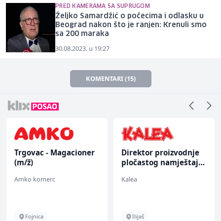
PRED KAMERAMA SA SUPRUGOM
Željko Samardžić o počecima i odlasku u
Beograd nakon što je ranjen: Krenuli smo
sa 200 maraka
30.08.2023. u 19:27
KOMENTARI (15)
Direktor proizvodnje
Kundenbetreuer
pločastog namještaja
(m/w)
(m/ž)
Kalea
Servicepoint
Ilijaš
Sarajevo