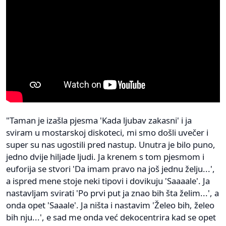
"Taman je izašla pjesma 'Kada ljubav zakasni' i ja
sviram u mostarskoj diskoteci, mi smo došli uvečer i
super su nas ugostili pred nastup. Unutra je bilo puno,
jedno dvije hiljade ljudi. Ja krenem s tom pjesmom i
euforija se stvori 'Da imam pravo na još jednu želju...',
a ispred mene stoje neki tipovi i dovikuju 'Saaaale'. Ja
nastavljam svirati 'Po prvi put ja znao bih šta želim...', a
onda opet 'Saaale'. Ja ništa i nastavim 'Želeo bih, želeo
bih nju...', e sad me onda već dekocentrira kad se opet