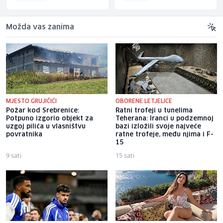
Možda vas zanima
MJESTO GRUJIČIĆI
OBORENE LETJELICE
Požar kod Srebrenice:
Ratni trofeji u tunelima
Potpuno izgorio objekt za
Teherana: Iranci u podzemnoj
uzgoj pilića u vlasništvu
bazi izložili svoje najveće
povratnika
ratne trofeje, među njima i F-
15
9 sati
15 sati