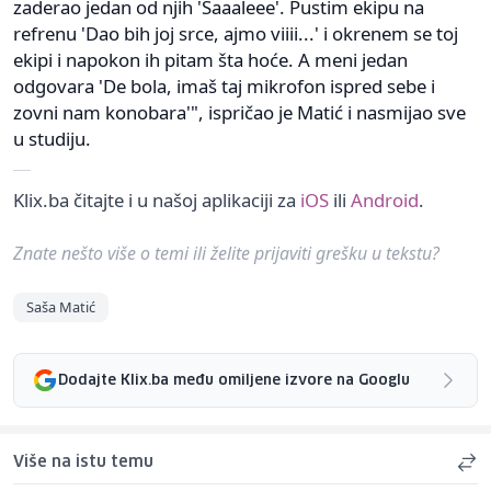
zaderao jedan od njih 'Saaaleee'. Pustim ekipu na
refrenu 'Dao bih joj srce, ajmo viiii...' i okrenem se toj
ekipi i napokon ih pitam šta hoće. A meni jedan
odgovara 'De bola, imaš taj mikrofon ispred sebe i
zovni nam konobara'", ispričao je Matić i nasmijao sve
u studiju.
Klix.ba čitajte i u našoj aplikaciji za
iOS
ili
Android
.
Znate nešto više o temi ili želite prijaviti grešku u tekstu?
Saša Matić
Dodajte Klix.ba među omiljene izvore na Googlu
Više na istu temu