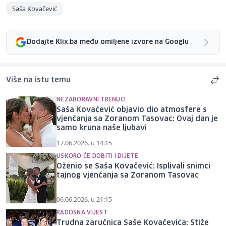
Saša Kovačević
Dodajte Klix.ba među omiljene izvore na Googlu
Više na istu temu
NEZABORAVNI TRENUCI
Saša Kovačević objavio dio atmosfere s
vjenčanja sa Zoranom Tasovac: Ovaj dan je
samo kruna naše ljubavi
17.06.2026. u 14:15
USKORO ĆE DOBITI I DIJETE
Oženio se Saša Kovačević: Isplivali snimci
tajnog vjenčanja sa Zoranom Tasovac
06.06.2026. u 21:15
RADOSNA VIJEST
Trudna zaručnica Saše Kovačevića: Stiže