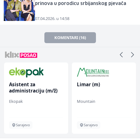
prinova u porodicu srbijanskog pjevača
07.04.2026. u 14:58
KOMENTARI (16)
Asistent za
Limar (m)
administraciju (m/ž)
Ekopak
Mountain
Sarajevo
Sarajevo