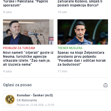
Turske i Pakistana: "Papirni
zatvarate Koševo, smiješ li
sporazum"
poslati inspekciju Borcu?
4 sata
10 sati
PROBLEM ZA TURIZAM
TRENER MUSLERA
Novi nameti "otjerali" goste iz
Španac na klupi Željezničara
Neuma, turističke agencije
proslavio prvu pobjedu:
otkazale izlete: "Žao nam je,
"Poseban dan i odličan korak
ali izuzeća nema"
za budućnost"
4 sata
11 min
Oglasi za posao
Konobar - Šanker (m/ž)
CK Ristorante
Prijava do: 23.08.2026. u 23:59