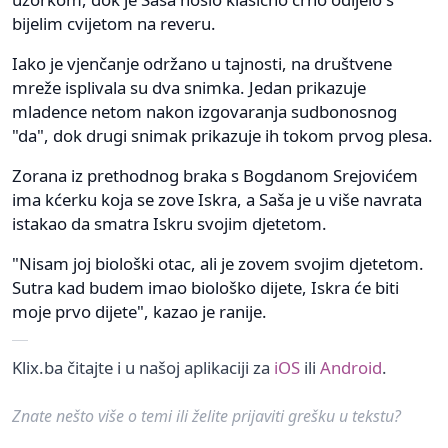
bijelim cvijetom na reveru.
Iako je vjenčanje održano u tajnosti, na društvene
mreže isplivala su dva snimka. Jedan prikazuje
mladence netom nakon izgovaranja sudbonosnog
"da", dok drugi snimak prikazuje ih tokom prvog plesa.
Zorana iz prethodnog braka s Bogdanom Srejovićem
ima kćerku koja se zove Iskra, a Saša je u više navrata
istakao da smatra Iskru svojim djetetom.
"Nisam joj biološki otac, ali je zovem svojim djetetom.
Sutra kad budem imao biološko dijete, Iskra će biti
moje prvo dijete", kazao je ranije.
Klix.ba čitajte i u našoj aplikaciji za
iOS
ili
Android
.
Znate nešto više o temi ili želite prijaviti grešku u tekstu?