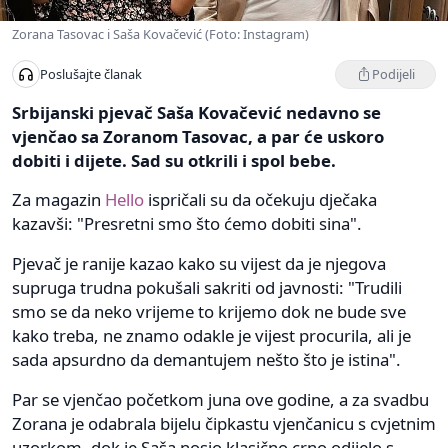
Zorana Tasovac i Saša Kovačević (Foto: Instagram)
Podijeli
Poslušajte članak
Srbijanski pjevač Saša Kovačević nedavno se
vjenčao sa Zoranom Tasovac, a par će uskoro
dobiti i dijete. Sad su otkrili i spol bebe.
Za magazin
Hello
ispričali su da očekuju dječaka
kazavši: "Presretni smo što ćemo dobiti sina".
Pjevač je ranije kazao kako su vijest da je njegova
supruga trudna pokušali sakriti od javnosti: "Trudili
smo se da neko vrijeme to krijemo dok ne bude sve
kako treba, ne znamo odakle je vijest procurila, ali je
sada apsurdno da demantujem nešto što je istina".
Par se vjenčao početkom juna ove godine, a za svadbu
Zorana je odabrala bijelu čipkastu vjenčanicu s cvjetnim
uzorkom, dok je Saša nosio klasično crno odijelo s