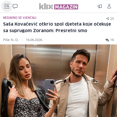
25
NEDAVNO SE VJENČALI
Saša Kovačević otkrio spol djeteta koje očekuje
sa suprugom Zoranom: Presretni smo
Piše: N. O.
|
16.06.2026.
16