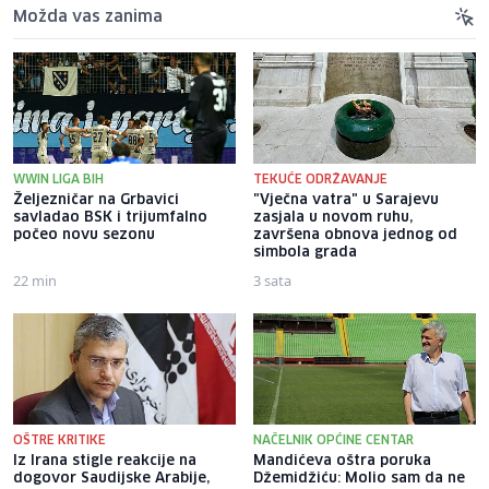
Možda vas zanima
WWIN LIGA BIH
TEKUĆE ODRŽAVANJE
Željezničar na Grbavici
"Vječna vatra" u Sarajevu
savladao BSK i trijumfalno
zasjala u novom ruhu,
počeo novu sezonu
završena obnova jednog od
simbola grada
22 min
3 sata
OŠTRE KRITIKE
NAČELNIK OPĆINE CENTAR
Iz Irana stigle reakcije na
Mandićeva oštra poruka
dogovor Saudijske Arabije,
Džemidžiću: Molio sam da ne