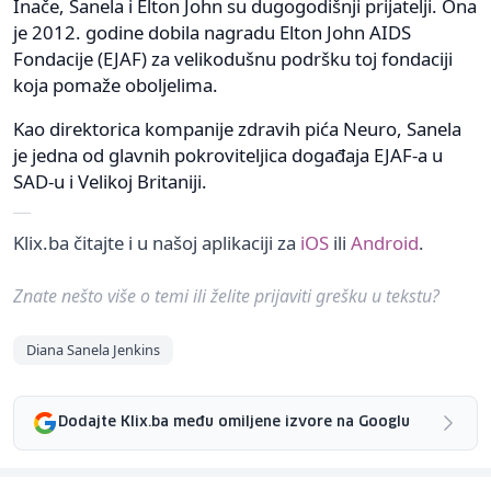
Inače, Sanela i Elton John su dugogodišnji prijatelji. Ona
je 2012. godine dobila nagradu Elton John AIDS
Fondacije (EJAF) za velikodušnu podršku toj fondaciji
koja pomaže oboljelima.
Kao direktorica kompanije zdravih pića Neuro, Sanela
je jedna od glavnih pokroviteljica događaja EJAF-a u
SAD-u i Velikoj Britaniji.
Klix.ba čitajte i u našoj aplikaciji za
iOS
ili
Android
.
Znate nešto više o temi ili želite prijaviti grešku u tekstu?
Diana Sanela Jenkins
Dodajte Klix.ba među omiljene izvore na Googlu