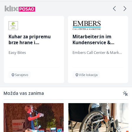
Kuhar za pripremu
Mitarbeiter:in im
brze hrane i
Kundenservice &
jednostavnih jela (m/
Support (m/w/d)
Easy Bites
Embers Call Center & Marketing
ž)
Sarajevo
Više lokacija
Možda vas zanima