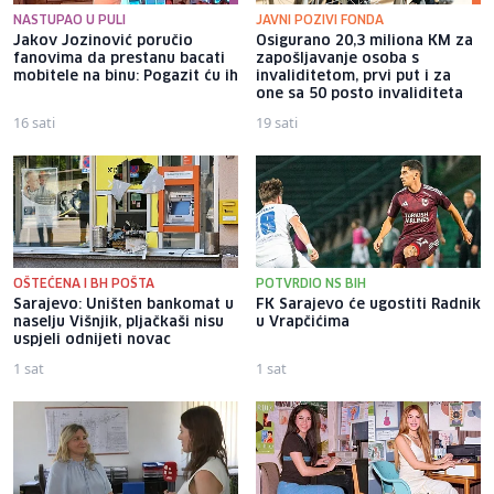
NASTUPAO U PULI
JAVNI POZIVI FONDA
Jakov Jozinović poručio
Osigurano 20,3 miliona KM za
fanovima da prestanu bacati
zapošljavanje osoba s
mobitele na binu: Pogazit ću ih
invaliditetom, prvi put i za
one sa 50 posto invaliditeta
16 sati
19 sati
OŠTEĆENA I BH POŠTA
POTVRDIO NS BIH
Sarajevo: Uništen bankomat u
FK Sarajevo će ugostiti Radnik
naselju Višnjik, pljačkaši nisu
u Vrapčićima
uspjeli odnijeti novac
1 sat
1 sat