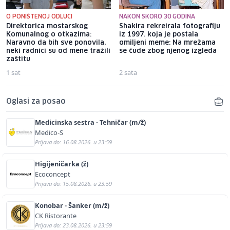
O PONIŠTENOJ ODLUCI
NAKON SKORO 30 GODINA
Direktorica mostarskog
Shakira rekreirala fotografiju
Komunalnog o otkazima:
iz 1997. koja je postala
Naravno da bih sve ponovila,
omiljeni meme: Na mrežama
neki radnici su od mene tražili
se čude zbog njenog izgleda
zaštitu
1 sat
2 sata
Oglasi za posao
Medicinska sestra - Tehničar (m/ž)
Medico-S
Prijava do: 16.08.2026. u 23:59
Higijeničarka (ž)
Ecoconcept
Prijava do: 15.08.2026. u 23:59
Konobar - Šanker (m/ž)
CK Ristorante
Prijava do: 23.08.2026. u 23:59