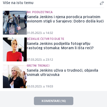
Više na istu temu
BH. PODUZETNICA
Sanela Jenkins i njena porodica privatnim
avionom stigli u Sarajevo: Dobro došla kući
31.05.2023. u 14:32
OČEKUJE ČETVRTO DIJETE
Sanela Jenkins podijelila fotografiju
rastućeg stomaka: Moram li išta reći?
07.03.2023. u 23:12
SRETNI TRENUCI
Sanela Jenkins uživa u trudnoći, objavila
snimak ultrazvuka
03.03.2023. u 19:03
KOMENTARI (16)