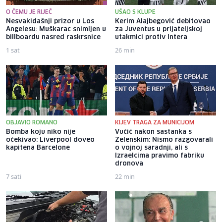
O ČEMU JE RIJEČ
UŠAO S KLUPE
Nesvakidašnji prizor u Los
Kerim Alajbegović debitovao
Angelesu: Muškarac snimljen u
za Juventus u prijateljskoj
billboardu nasred raskrsnice
utakmici protiv Intera
1 sat
26 min
OBJAVIO ROMANO
KIJEV TRAGA ZA MUNICIJOM
Bomba koju niko nije
Vučić nakon sastanka s
očekivao: Liverpool doveo
Zelenskim: Nismo razgovarali
kapitena Barcelone
o vojnoj saradnji, ali s
Izraelcima pravimo fabriku
dronova
7 sati
22 min