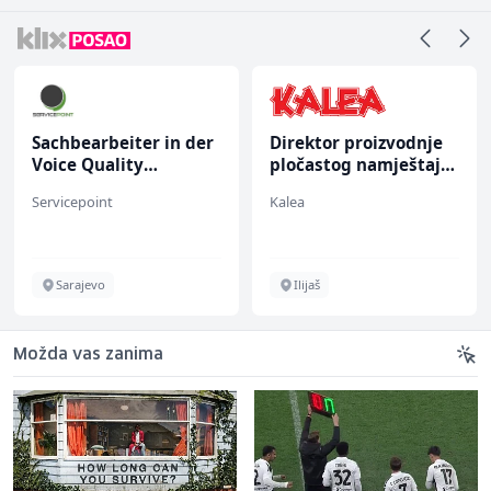
Sachbearbeiter in der
Direktor proizvodnje
Voice Quality
pločastog namještaja
Management (m/w)
(m/ž)
Servicepoint
Kalea
Sarajevo
Ilijaš
Možda vas zanima