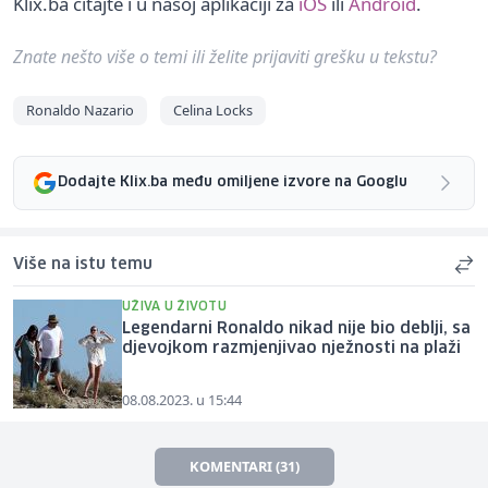
Klix.ba čitajte i u našoj aplikaciji za
iOS
ili
Android
.
Znate nešto više o temi ili želite prijaviti grešku u tekstu?
Ronaldo Nazario
Celina Locks
Dodajte Klix.ba među omiljene izvore na Googlu
Više na istu temu
UŽIVA U ŽIVOTU
Legendarni Ronaldo nikad nije bio deblji, sa
djevojkom razmjenjivao nježnosti na plaži
08.08.2023. u 15:44
KOMENTARI (31)