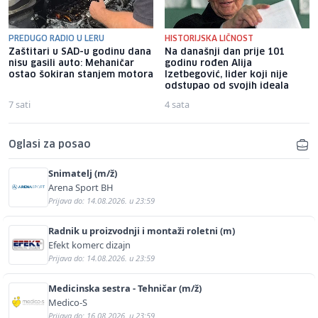
PREDUGO RADIO U LERU
HISTORIJSKA LIČNOST
Zaštitari u SAD-u godinu dana
Na današnji dan prije 101
nisu gasili auto: Mehaničar
godinu rođen Alija
ostao šokiran stanjem motora
Izetbegović, lider koji nije
odstupao od svojih ideala
7 sati
4 sata
Oglasi za posao
Snimatelj (m/ž)
Arena Sport BH
Prijava do: 14.08.2026. u 23:59
Radnik u proizvodnji i montaži roletni (m)
Efekt komerc dizajn
Prijava do: 14.08.2026. u 23:59
Medicinska sestra - Tehničar (m/ž)
Medico-S
Prijava do: 16.08.2026. u 23:59