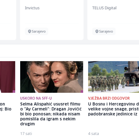
(m/w/d) für Vattenf
Invictus
TELUS Digital
Sarajevo
Sarajevo
USKORO NA SFF-U
VJEŽBA BRZI ODGOVOR
kon
Selma Alispahić ususret filmu
U Bosnu i Hercegovinu 
j: Bio
o "Ay Carmeli": Dragan Jovičić
velike vojne snage, prist
bi bio ponosan; nikada nisam
padobranske jedinice iz I
pomislila da igram s nekim
drugim
17 sati
4 sata