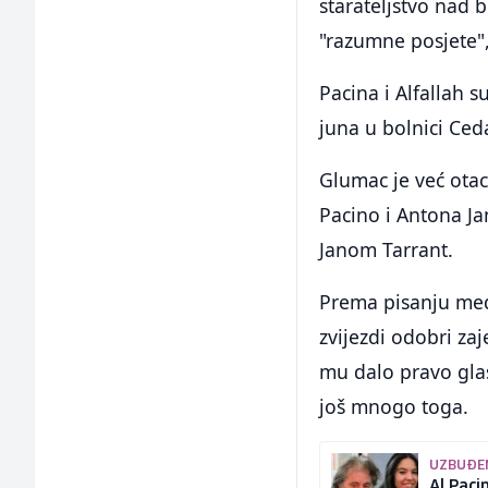
starateljstvo nad 
"razumne posjete",
Pacina i Alfallah s
juna u bolnici Ced
Glumac je već otac 
Pacino i Antona Ja
Janom Tarrant.
Prema pisanju medi
zvijezdi odobri za
mu dalo pravo glas
još mnogo toga.
UZBUĐEN
Al Paci