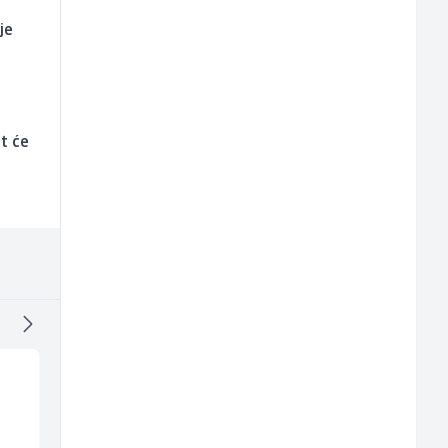
je
t će
Monteri centralnog
Kuhinjski pomoćnik
grijanja i plinskih
(m/ž)