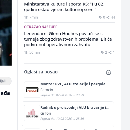
Ministarstva kulture i sporta KS: "I u 82.
godini ostao vjeran kulturnoj sceni"
1h 7min
0
44
OTKAZAO NASTUPE
Legendarni Glenn Hughes povlači se s
turneja zbog zdravstvenih problema: Bit će
podvrgnut operativnom zahvatu
1h 50min
2
1
Oglasi za posao
jeli
Monter PVC, ALU stolarije i pergola
tendi (m)
Ferocin
mlađa
Prijava do: 07.08.2026. u 23:59
Radnik u proizvodnji ALU bravarije (m/
ž)
Grifon
Prijava do: 10.08.2026. u 23:59