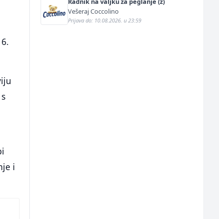
Radnik na valjku za peglanje (ž)
Vešeraj Coccolino
Prijava do: 10.08.2026. u 23:59
 6.
iju
 s
bi
je i