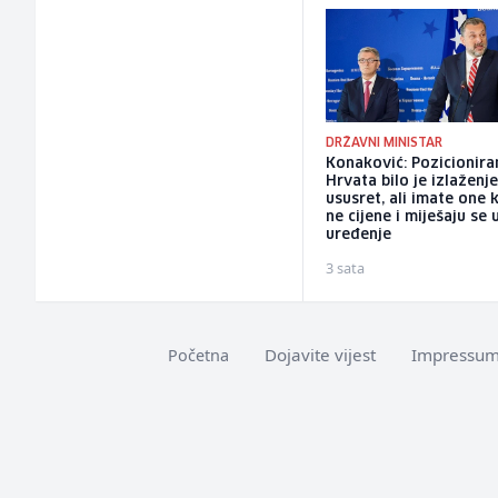
DRŽAVNI MINISTAR
Konaković: Pozicionira
Hrvata bilo je izlaženj
ususret, ali imate one k
ne cijene i miješaju se 
uređenje
3 sata
Dojavite vijest
Impressu
Početna