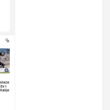
all
instalacija (m)
Interclima
Restoran Golf Klub
Sarajevo
Sarajevo
dolaze
ižu i
talije