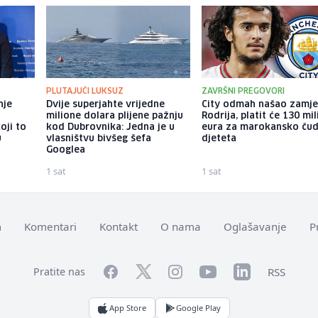
PLUTAJUĆI LUKSUZ
ZAVRŠNI PREGOVORI
nje
Dvije superjahte vrijedne
City odmah našao zamje
e
milione dolara plijene pažnju
Rodrija, platit će 130 mi
oji to
kod Dubrovnika: Jedna je u
eura za marokansko ču
u
vlasništvu bivšeg šefa
djeteta
Googlea
1 sat
1 sat
m
Komentari
Kontakt
O nama
Oglašavanje
P
Facebook
YouTube
LinkedIn
Twitter
Instagram
RSS
Pratite nas
App Store
Google Play