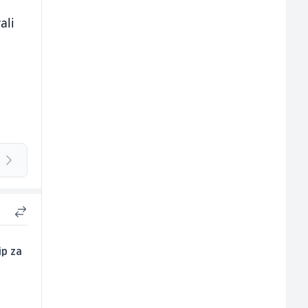
o
ali
ip za