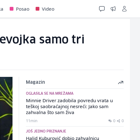
ka
Posao
Video
jevojka samo tri
Magazin
OGLASILA SE NA MREŽAMA
Minnie Driver zadobila povredu vrata u
teškoj saobraćajnoj nesreći: Jako sam
zahvalna što sam živa
11min
0
0
JOŠ JEDNO PRIZNANJE
Halid Kuburović dobio zahvalnicu