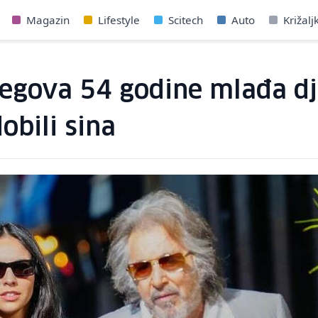
Magazin
Lifestyle
Scitech
Auto
Križalj
njegova 54 godine mlađa d
obili sina