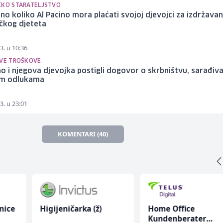
ČKO STARATELJSTVO
no koliko Al Pacino mora plaćati svojoj djevojci za izdržavan
čkog djeteta
3. u 10:36
SVE TROŠKOVE
no i njegova djevojka postigli dogovor o skrbništvu, sarađiva
im odlukama
3. u 23:01
KOMENTARI (40)
nice
Higijeničarka (ž)
Home Office
Kundenberater