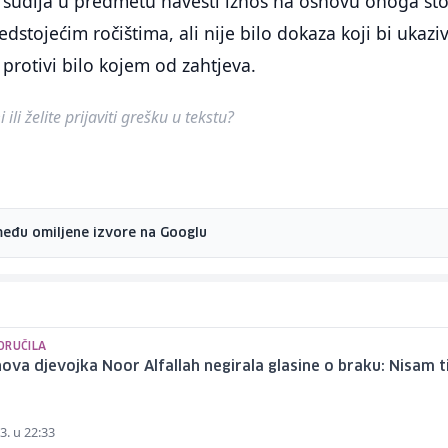
e sudija u predmetu navesti iznos na osnovu onoga št
redstojećim ročištima, ali nije bilo dokaza koji bi ukaziv
 protivi bilo kojem od zahtjeva.
ili želite prijaviti grešku u tekstu?
među omiljene izvore na Googlu
ORUČILA
nova djevojka Noor Alfallah negirala glasine o braku: Nisam t
3. u 22:33