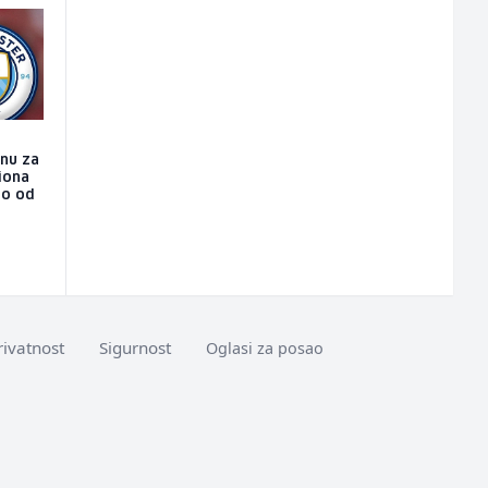
nu za
liona
do od
rivatnost
Sigurnost
Oglasi za posao