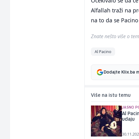
Očekivalo se da ć
Alfallah traži na p
na to da se Pacino
Znate nešto više o temi 
Al Pacino
Dodajte Klix.ba 
Više na istu temu
JASNO P
Al Paci
udaju
30.11.202