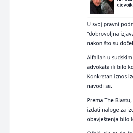
djevojk
U svoj pravni pod
"dobrovoljna izjava
nakon što su doček
Alfallah u sudskim
advokata ili bilo 
Konkretan iznos i
navodi se.
Prema The Blastu,
izdati naloge za iz
obavještenja bilo k