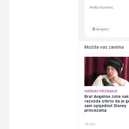
ž)
Kalea
Amko komerc
Više lokacija
Sarajevo
Možda vas zanima
ISKRENO PRIZNANJE
Brat Angeline Jolie na
razvoda otkrio da je ge
sam opsjednut Disney
princezama
18 sati