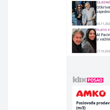
ZAJEDNI
Otkrive
zajedni
03.11.202
PLATIO 
Al Paci
u važn
27.10.202
Voditelj poslovnice
Poslovođa prodav
salona namještaja (m/
(m/ž)