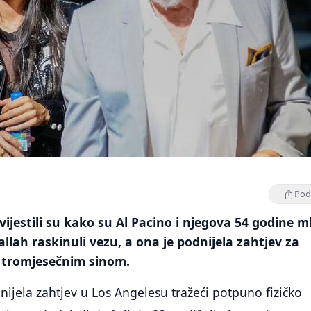
Podi
zvijestili su kako su Al Pacino i njegova 54 godine 
allah raskinuli vezu, a ona je podnijela zahtjev za
d tromjesečnim sinom.
dnijela zahtjev u Los Angelesu tražeći potpuno fizičko