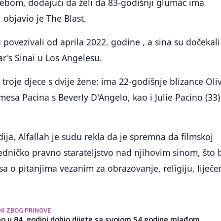
bebom, dodajući da želi da 83-godišnji glumac ima
 objavio je The Blast.
u povezivali od aprila 2022. godine , a sina su dočekali
ar's Sinai u Los Angelesu.
troje djece s dvije žene: ima 22-godišnje blizance Oliv
mesa Pacina s Beverly D'Angelo, kao i Julie Pacino (33)
ja, Alfallah je sudu rekla da je spremna da filmskoj
jedničko pravno starateljstvo nad njihovim sinom, što 
a o pitanjima vezanim za obrazovanje, religiju, liječen
I ZBOG PRINOVE
no u 84. godini dobio dijete sa svojom 54 godine mlađom