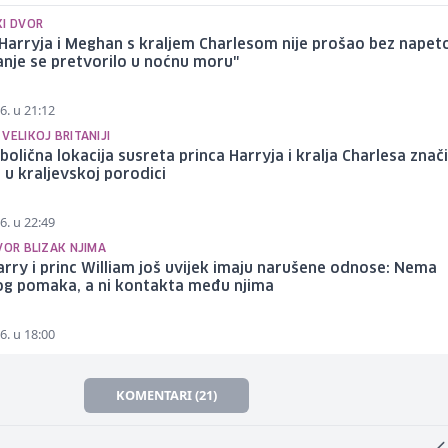
KI DVOR
Harryja i Meghan s kraljem Charlesom nije prošao bez napeto
nje se pretvorilo u noćnu moru"
6. u 21:12
VELIKOJ BRITANIJI
bolična lokacija susreta princa Harryja i kralja Charlesa znači
u kraljevskoj porodici
6. u 22:49
VOR BLIZAK NJIMA
arry i princ William još uvijek imaju narušene odnose: Nema
og pomaka, a ni kontakta među njima
6. u 18:00
KOMENTARI (21)