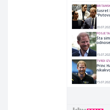
BRITANS
Susret 
"Putova
20.07.202
POSJETA 
Šta sim
odnose 
15.07.202
TVRDI IZ
Princ H
nikakv
15.07.202