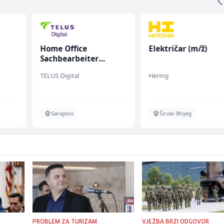
Home Office
Električar (m/ž)
Sachbearbeiter
(m/w/d) für einen
TELUS Digital
Hering
bekannten deutschen
Energieversorger
Sarajevo
Široki Brijeg
PROBLEM ZA TURIZAM
VJEŽBA BRZI ODGOVOR