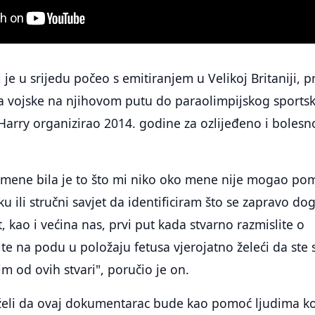
e u srijedu počeo s emitiranjem u Velikoj Britaniji, pr
a vojske na njihovom putu do paraolimpijskog sports
 Harry organizirao 2014. godine za ozlijeđeno i bolesn
 mene bila je to što mi niko oko mene nije mogao pom
 ili stručni savjet da identificiram što se zapravo do
 kao i većina nas, prvi put kada stvarno razmislite o
žite na podu u položaju fetusa vjerojatno želeći da ste 
im od ovih stvari", poručio je on.
 želi da ovaj dokumentarac bude kao pomoć ljudima ko