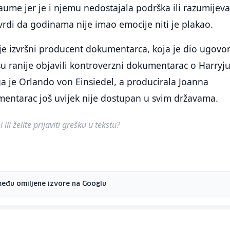
aume jer je i njemu nedostajala podrška ili razumijev
vrdi da godinama nije imao emocije niti je plakao.
 je izvršni producent dokumentarca, koja je dio ugovor
su ranije objavili kontroverzni dokumentarac o Harryju
a je Orlando von Einsiedel, a producirala Joanna
entarac još uvijek nije dostupan u svim državama.
ili želite prijaviti grešku u tekstu?
među omiljene izvore na Googlu