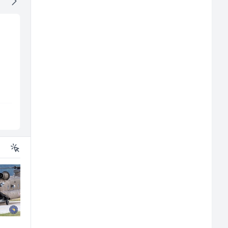
Radnik u restoranu
Tehnički rukovodilac
(m/ž)
(m/ž)
BASH
Mountain
Sarajevo
Sarajevo