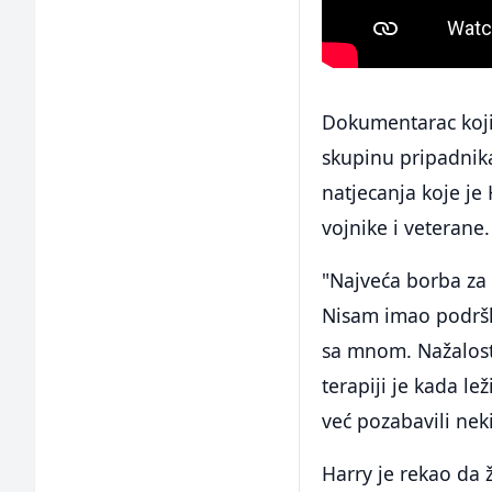
Dokumentarac koji j
skupinu pripadnik
natjecanja koje je
vojnike i veterane.
"Najveća borba za
Nisam imao podršku
sa mnom. Nažalost,
terapiji je kada le
već pozabavili nek
Harry je rekao da