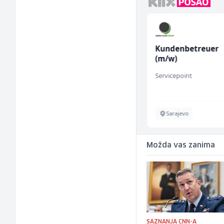
Mitarbeiter:in im
Kundenbetreuer
Kundenservice &
(m/w)
Support (m/w/d)
Embers Call Center & Marketing
Servicepoint
Više lokacija
Sarajevo
Možda vas zanima
SAZNANJA CNN-A