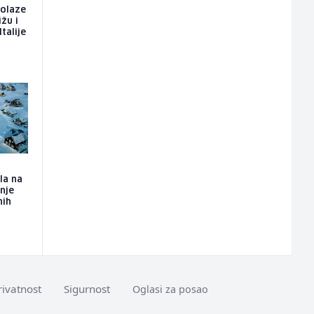
dolaze
ižu i
talije
la na
nje
nih
rivatnost
Sigurnost
Oglasi za posao