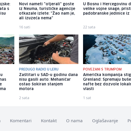
ojske:
Novi nameti "otjerali" goste
U Bosnu i Hercegovinu 
ata s
iz Neuma, turističke agencije
velike vojne snage, prist
nisu
otkazale izlete: "Žao nam je,
padobranske jedinice iz I
ali izuzeća nema"
16 sati
22 sata
PREDUGO RADIO U LERU
POVEZANI S TRUMPOM
 u
Zaštitari u SAD-u godinu dana
Američka kompanija stig
anas
nisu gasili auto: Mehaničar
Grenland: Spremaju buše
e
ostao šokiran stanjem
nafte bez dozvole lokal
ima
motora
vlasti
2 sata
1 sat
m
Komentari
Kontakt
O nama
Oglašavanje
P