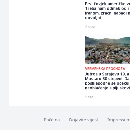
Prvi čovjek američke v
Treba nam odmak od r
Iranom, zračni napadi 
dovoljni
2 sata
VREMENSKA PROGNOZA
Jutros u Sarajevu 19, a
Mostaru 30 stepeni: D
poslijepodne se očekuj
naoblačenje s pljuskov
1 sat
Dojavite vijest
Impressu
Početna