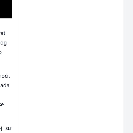
ati
kog
o
oći.
gađa
se
ji su