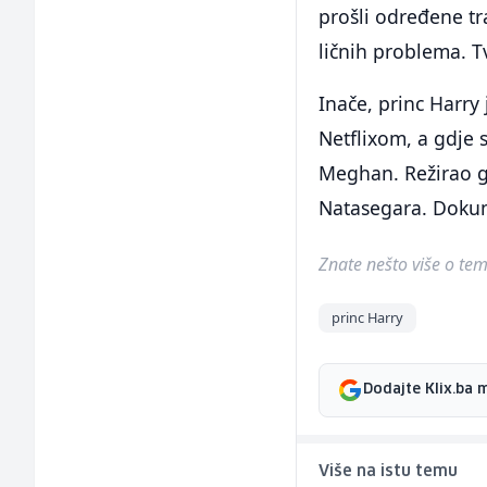
prošli određene tr
ličnih problema. T
Inače, princ Harry
Netflixom, a gdje 
Meghan. Režirao g
Natasegara. Dokum
Znate nešto više o temi 
princ Harry
Dodajte Klix.ba 
Više na istu temu