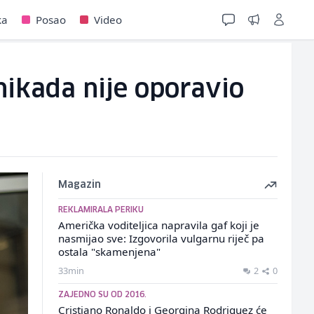
ka
Posao
Video
ikada nije oporavio
Magazin
REKLAMIRALA PERIKU
Američka voditeljica napravila gaf koji je
nasmijao sve: Izgovorila vulgarnu riječ pa
ostala "skamenjena"
33min
2
0
ZAJEDNO SU OD 2016.
Cristiano Ronaldo i Georgina Rodriguez će