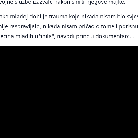
vojne službe izazvale nakon smrti njegove majke.
tako mladoj dobi je trauma koje nikada nisam bio svje
ije raspravljalo, nikada nisam pričao o tome i potisn
većina mladih učinila", navodi princ u dokumentarcu.