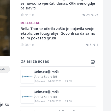
se navodno vjenčati danas: Otkriveno gdje
će slaviti
1h 44min
24
76
META UCJENE
Bella Thorne otkrila zašto je objavila svoje
eksplicitne fotografije: Govorili su da samo
želim pokazati grudi
2h 36min
5
1
Oglasi za posao
jeli
Snimatelj (m/ž)
Arena Sport BH
Prijava do: 14.08.2026. u 23:59
Snimatelj (m/ž)
Arena Sport BH
Prijava do: 03.09.2026. u 23:59
je su