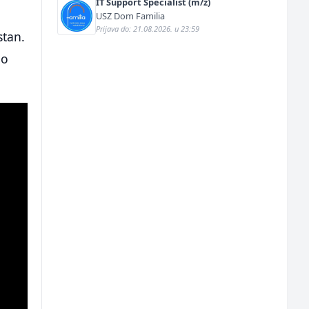
IT Support Specialist (m/ž)
USZ Dom Familia
Prijava do: 21.08.2026. u 23:59
stan.
uo