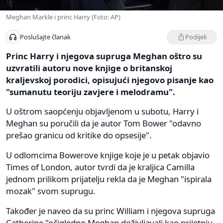
Meghan Markle i princ Harry (Foto: AP)
Podijeli
Poslušajte članak
Princ Harry i njegova supruga Meghan oštro su
uzvratili autoru nove knjige o britanskoj
kraljevskoj porodici, opisujući njegovo pisanje kao
"sumanutu teoriju zavjere i melodramu".
U oštrom saopćenju objavljenom u subotu, Harry i
Meghan su poručili da je autor Tom Bower "odavno
prešao granicu od kritike do opsesije".
U odlomcima Bowerove knjige koje je u petak objavio
Times of London, autor tvrdi da je kraljica Camilla
jednom prilikom prijatelju rekla da je Meghan "ispirala
mozak" svom suprugu.
Također je naveo da su princ William i njegova supruga
Catherine "očigledno Meghan doživljavali kao prijetnju,