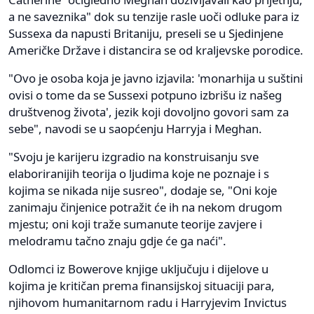
a ne saveznika" dok su tenzije rasle uoči odluke para iz
Sussexa da napusti Britaniju, preseli se u Sjedinjene
Američke Države i distancira se od kraljevske porodice.
"Ovo je osoba koja je javno izjavila: 'monarhija u suštini
ovisi o tome da se Sussexi potpuno izbrišu iz našeg
društvenog života', jezik koji dovoljno govori sam za
sebe", navodi se u saopćenju Harryja i Meghan.
"Svoju je karijeru izgradio na konstruisanju sve
elaboriranijih teorija o ljudima koje ne poznaje i s
kojima se nikada nije susreo", dodaje se, "Oni koje
zanimaju činjenice potražit će ih na nekom drugom
mjestu; oni koji traže sumanute teorije zavjere i
melodramu tačno znaju gdje će ga naći".
Odlomci iz Bowerove knjige uključuju i dijelove u
kojima je kritičan prema finansijskoj situaciji para,
njihovom humanitarnom radu i Harryjevim Invictus