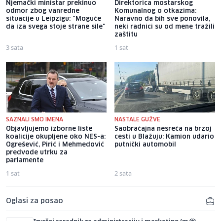
Njemački ministar prekinuo
Direktorica mostarskog
odmor zbog vanredne
Komunalnog o otkazima:
situacije u Leipzigu: "Moguće
Naravno da bih sve ponovila,
da iza svega stoje strane sile"
neki radnici su od mene tražili
zaštitu
3 sata
1 sat
SAZNALI SMO IMENA
NASTALE GUŽVE
Objavljujemo izborne liste
Saobraćajna nesreća na brzoj
koalicije okupljene oko NES-a:
cesti u Blažuju: Kamion udario
Ogrešević, Pirić i Mehmedović
putnički automobil
predvode utrku za
parlamente
1 sat
2 sata
Oglasi za posao
Izvršni saradnik za administraciju i marketing (m/ž)