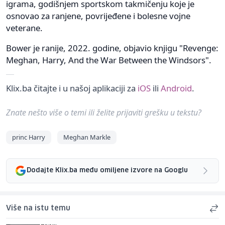
igrama, godišnjem sportskom takmičenju koje je
osnovao za ranjene, povrijeđene i bolesne vojne
veterane.
Bower je ranije, 2022. godine, objavio knjigu "Revenge:
Meghan, Harry, And the War Between the Windsors".
Klix.ba čitajte i u našoj aplikaciji za
iOS
ili
Android
.
Znate nešto više o temi ili želite prijaviti grešku u tekstu?
princ Harry
Meghan Markle
Dodajte Klix.ba među omiljene izvore na Googlu
Više na istu temu