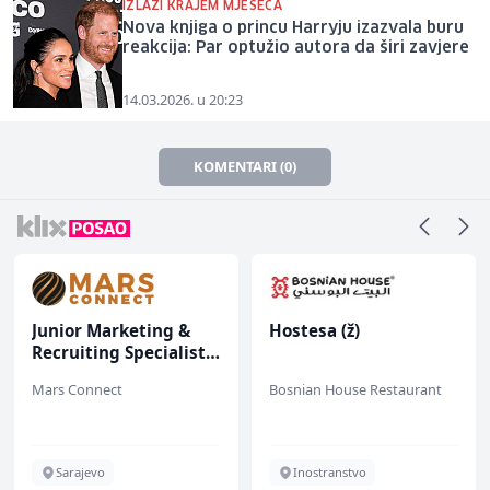
IZLAZI KRAJEM MJESECA
Nova knjiga o princu Harryju izazvala buru
reakcija: Par optužio autora da širi zavjere
14.03.2026. u 20:23
KOMENTARI (0)
Junior Marketing &
Hostesa (ž)
Recruiting Specialist
(m/ž)
Mars Connect
Bosnian House Restaurant
Sarajevo
Inostranstvo