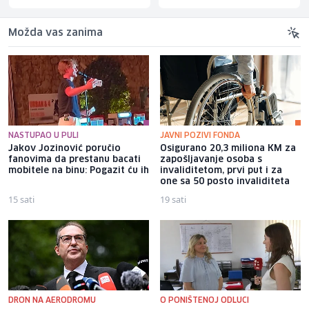
Možda vas zanima
NASTUPAO U PULI
JAVNI POZIVI FONDA
Jakov Jozinović poručio
Osigurano 20,3 miliona KM za
fanovima da prestanu bacati
zapošljavanje osoba s
mobitele na binu: Pogazit ću ih
invaliditetom, prvi put i za
one sa 50 posto invaliditeta
15 sati
19 sati
DRON NA AERODROMU
O PONIŠTENOJ ODLUCI