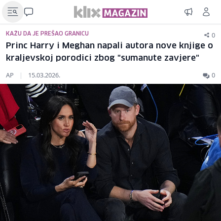
0
KAŽU DA JE PREŠAO GRANICU
Princ Harry i Meghan napali autora nove knjige o
kraljevskoj porodici zbog "sumanute zavjere"
AP
|
15.03.2026.
0