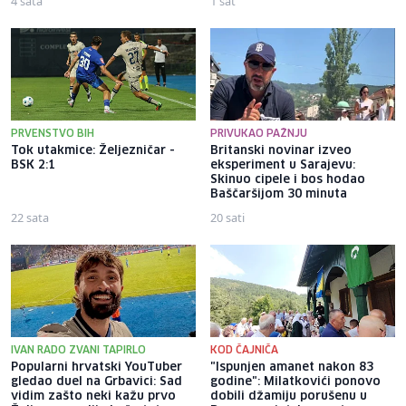
4 sata
1 sat
PRVENSTVO BIH
PRIVUKAO PAŽNJU
Tok utakmice: Željezničar -
Britanski novinar izveo
BSK 2:1
eksperiment u Sarajevu:
Skinuo cipele i bos hodao
Baščaršijom 30 minuta
22 sata
20 sati
IVAN RADO ZVANI TAPIRLO
KOD ČAJNIČA
Popularni hrvatski YouTuber
"Ispunjen amanet nakon 83
gledao duel na Grbavici: Sad
godine": Milatkovići ponovo
vidim zašto neki kažu prvo
dobili džamiju porušenu u