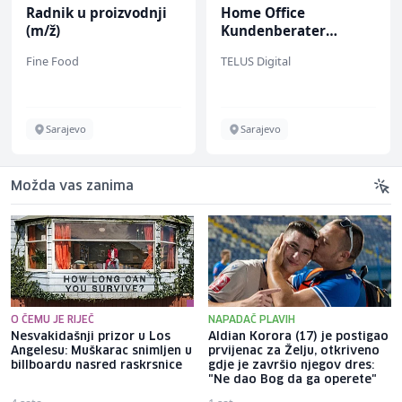
Radnik u proizvodnji
Home Office
(m/ž)
Kundenberater
(m/w/d) für ein
Fine Food
TELUS Digital
renommiertes
Schuhunternehmen
Sarajevo
Sarajevo
Možda vas zanima
O ČEMU JE RIJEČ
NAPADAČ PLAVIH
Nesvakidašnji prizor u Los
Aldian Korora (17) je postigao
Angelesu: Muškarac snimljen u
prvijenac za Želju, otkriveno
billboardu nasred raskrsnice
gdje je završio njegov dres:
"Ne dao Bog da ga operete"