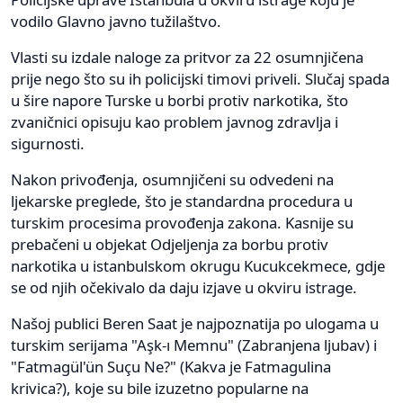
vodilo Glavno javno tužilaštvo.
Vlasti su izdale naloge za pritvor za 22 osumnjičena
prije nego što su ih policijski timovi priveli. Slučaj spada
u šire napore Turske u borbi protiv narkotika, što
zvaničnici opisuju kao problem javnog zdravlja i
sigurnosti.
Nakon privođenja, osumnjičeni su odvedeni na
ljekarske preglede, što je standardna procedura u
turskim procesima provođenja zakona. Kasnije su
prebačeni u objekat Odjeljenja za borbu protiv
narkotika u istanbulskom okrugu Kucukcekmece, gdje
se od njih očekivalo da daju izjave u okviru istrage.
Našoj publici Beren Saat je najpoznatija po ulogama u
turskim serijama "Aşk-ı Memnu" (Zabranjena ljubav) i
"Fatmagül'ün Suçu Ne?" (Kakva je Fatmagulina
krivica?), koje su bile izuzetno popularne na