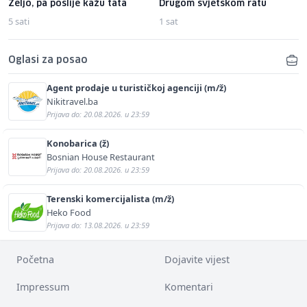
Željo, pa poslije kažu tata
Drugom svjetskom ratu
5 sati
1 sat
Oglasi za posao
Agent prodaje u turističkoj agenciji (m/ž)
Nikitravel.ba
Prijava do: 20.08.2026. u 23:59
Konobarica (ž)
Bosnian House Restaurant
Prijava do: 20.08.2026. u 23:59
Terenski komercijalista (m/ž)
Heko Food
Prijava do: 13.08.2026. u 23:59
Početna
Dojavite vijest
Impressum
Komentari