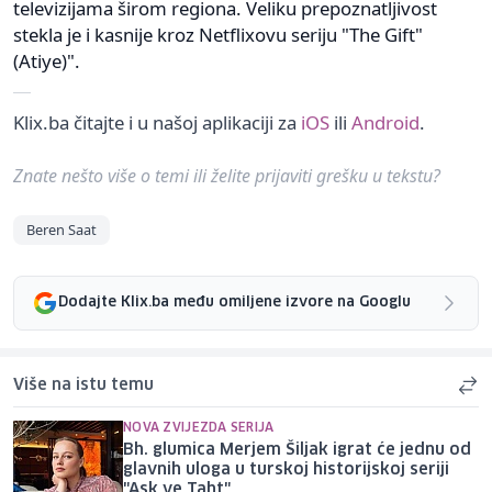
televizijama širom regiona. Veliku prepoznatljivost
stekla je i kasnije kroz Netflixovu seriju "The Gift"
(Atiye)".
Klix.ba čitajte i u našoj aplikaciji za
iOS
ili
Android
.
Znate nešto više o temi ili želite prijaviti grešku u tekstu?
Beren Saat
Dodajte Klix.ba među omiljene izvore na Googlu
Više na istu temu
NOVA ZVIJEZDA SERIJA
Bh. glumica Merjem Šiljak igrat će jednu od
glavnih uloga u turskoj historijskoj seriji
"Ask ve Taht"