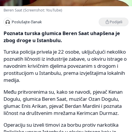
Beren Saat (Screenshot: YouTube)
Podijeli
Poslušajte članak
Poznata turska glumica Beren Saat uhapšena je
zbog droge u Istanbulu.
Turska policija privela je 22 osobe, uključujući nekoliko
poznatih ličnosti iz industrije zabave, u okviru istrage o
navodnim krivičnim djelima povezanim s drogom i
prostitucijom u Istanbulu, prema izvještajima lokalnih
medija.
Među pritvorenima su, kako se navodi, pjevač Kenan
Dogulu, glumica Beren Saat, muzičar Ozan Dogulu,
glumac Enis Arikan, pjevač Berdan Mardini i poznata
ličnost na društvenim mrežama Kerimcan Durmaz.
Operaciju su izveli timovi za borbu protiv narkotika
Policijske uprave Istanbula u okviru istrage koju je