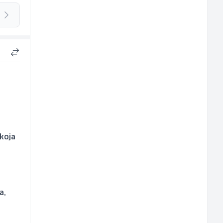
 koja
a,