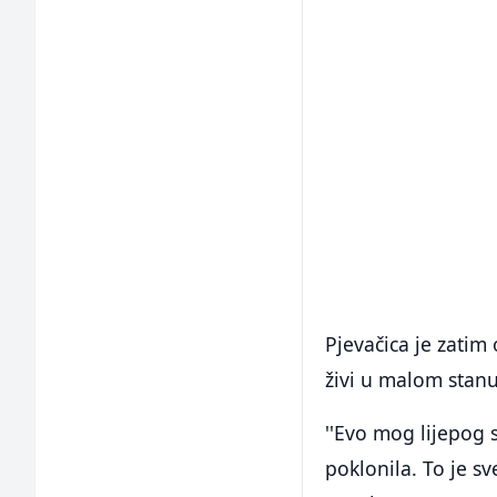
Pjevačica je zatim
živi u malom stanu
''Evo mog lijepog s
poklonila. To je s