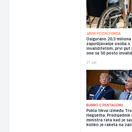
JAVNI POZIVI FONDA
Osigurano 20,3 milion
zapošljavanje osoba s
invaliditetom, prvi put 
one sa 50 posto invalid
21 sat
BURNO U PENTAGONU
Pukla tikva između Tr
Hegsetha: Predsjednik
ministra rata kad je s
koliko je raketa na za