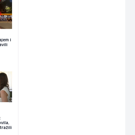
ajem i
vili
:
vila,
tražili