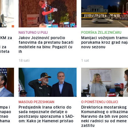
NASTUPAO U PULI
PODRŠKA ŽELJEZNIČARU
a KM za
Jakov Jozinović poručio
Manijaci vožnjom tramv
fanovima da prestanu bacati
porukama kroz grad naja
i za
mobitele na binu: Pogazit ću
novu sezonu
iteta
ih
18 sati
1 sat
MASOUD PEZESHKIAN
O PONIŠTENOJ ODLUCI
umpa i
Predsjednik Irana otkrio do
Direktorica mostarskog
 napao
sada nepoznate detalje o
Komunalnog o otkazima
aznao
postizanju sporazuma s SAD-
Naravno da bih sve pono
lihama
om: Kako je Hamenei pristao
neki radnici su od mene 
zaštitu