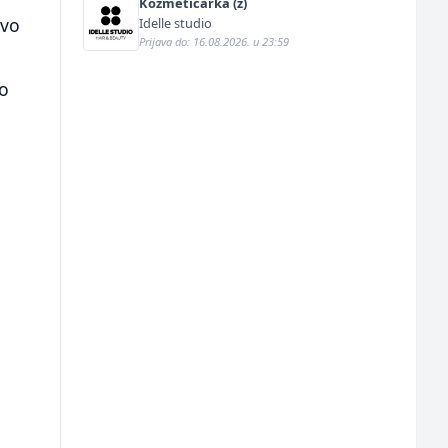
Kozmetičarka (ž)
rvo
Idelle studio
Prijava do: 16.08.2026. u 23:59
 o