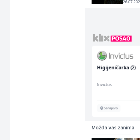
26.07.202
Komercijalista -
Higijeničarka (ž)
Serviser kafe aparata
(m/ž)
P Trade
Invictus
Tuzla
Sarajevo
Možda vas zanima