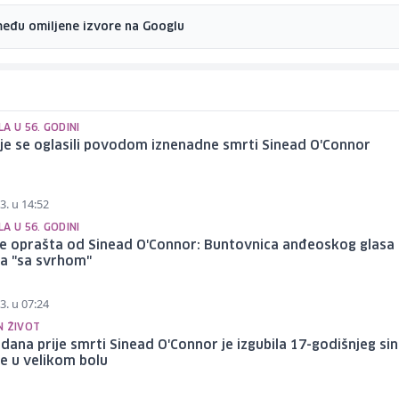
među omiljene izvore na Googlu
A U 56. GODINI
cije se oglasili povodom iznenadne smrti Sinead O'Connor
3. u 14:52
A U 56. GODINI
se oprašta od Sinead O'Connor: Buntovnica anđeoskog glasa
ela "sa svrhom"
3. u 07:24
N ŽIVOT
dana prije smrti Sinead O'Connor je izgubila 17-godišnjeg sin
 je u velikom bolu