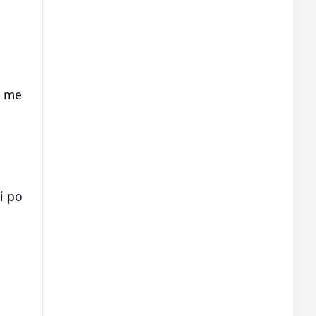
j
a me
i po