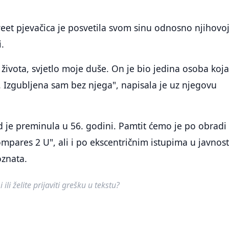
tweet pjevačica je posvetila svom sinu odnosno njihovo
i.
 života, svjetlo moje duše. On je bio jedina osoba koj
. Izgubljena sam bez njega", napisala je uz njegovu
 je preminula u 56. godini. Pamtit ćemo je po obradi
mpares 2 U", ali i po ekscentričnim istupima u javnost
oznata.
ili želite prijaviti grešku u tekstu?