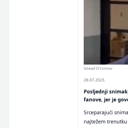
Sinead O'Connor
28.07.2023.
Posljednji snima
fanove, jer je gov
Srceparajući snima
najtežem trenutku