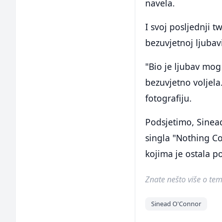
navela.
I svoj posljednji 
bezuvjetnoj ljubav
"Bio je ljubav mog
bezuvjetno voljela
fotografiju.
Podsjetimo, Sinead
singla "Nothing Co
kojima je ostala p
Znate nešto više o temi 
Sinead O'Connor