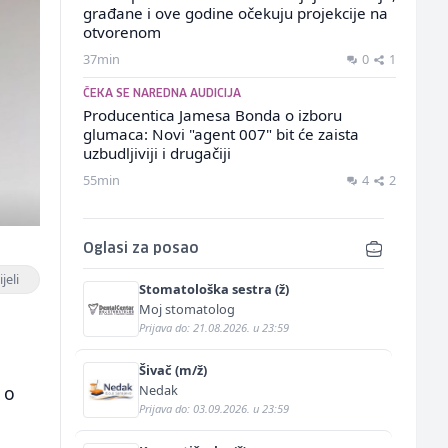
građane i ove godine očekuju projekcije na
otvorenom
37min
0
1
ČEKA SE NAREDNA AUDICIJA
Producentica Jamesa Bonda o izboru
glumaca: Novi "agent 007" bit će zaista
uzbudljiviji i drugačiji
55min
4
2
Oglasi za posao
jeli
Stomatološka sestra (ž)
Moj stomatolog
Prijava do: 21.08.2026. u 23:59
Šivač (m/ž)
Nedak
 o
Prijava do: 03.09.2026. u 23:59