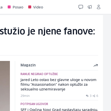
ka
Posao
Video
stužio je njene fanove:
Magazin
RANIJE NEGIRAO OPTUŽBE
Jared Leto ostao bez glavne uloge u novom
filmu "Assassination" nakon optužbi za
seksualno uznemiravanje
29min
3
6
POTPISAN UGOVOR
SFF i Općina Novi Grad nastavljaju saradnju,