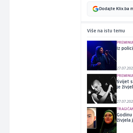
Dodajte Klix.ba 
Više na istu temu
PREMINUL
Iz poli
27.07.202
PREMINUL
Svijet 
je živj
27.07.202
TRAGIČA
Godinu 
živjela