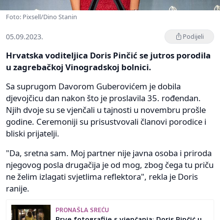
Foto: Pixsell/Dino Stanin
05.09.2023.
Podijeli
Hrvatska voditeljica Doris Pinčić se jutros porodila
u zagrebačkoj Vinogradskoj bolnici.
Sa suprugom Davorom Guberovićem je dobila
djevojčicu dan nakon što je proslavila 35. rođendan.
Njih dvoje su se vjenčali u tajnosti u novembru prošle
godine. Ceremoniji su prisustvovali članovi porodice i
bliski prijatelji.
"Da, sretna sam. Moj partner nije javna osoba i priroda
njegovog posla drugačija je od mog, zbog čega tu priču
ne želim izlagati svjetlima reflektora", rekla je Doris
ranije.
PRONAŠLA SREĆU
Prve fotografije s vjenčanja: Doris Pinčić u