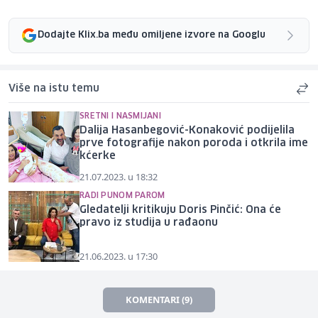
Dodajte Klix.ba među omiljene izvore na Googlu
Više na istu temu
SRETNI I NASMIJANI
Dalija Hasanbegović-Konaković podijelila
prve fotografije nakon poroda i otkrila ime
kćerke
21.07.2023. u 18:32
RADI PUNOM PAROM
Gledatelji kritikuju Doris Pinčić: Ona će
pravo iz studija u rađaonu
21.06.2023. u 17:30
KOMENTARI (9)