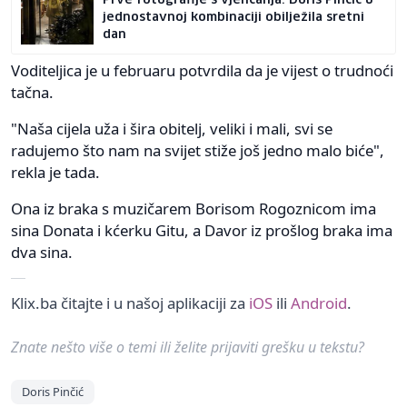
jednostavnoj kombinaciji obilježila sretni
dan
Voditeljica je u februaru potvrdila da je vijest o trudnoći
tačna.
"Naša cijela uža i šira obitelj, veliki i mali, svi se
radujemo što nam na svijet stiže još jedno malo biće",
rekla je tada.
Ona iz braka s muzičarem Borisom Rogoznicom ima
sina Donata i kćerku Gitu, a Davor iz prošlog braka ima
dva sina.
Klix.ba čitajte i u našoj aplikaciji za
iOS
ili
Android
.
Znate nešto više o temi ili želite prijaviti grešku u tekstu?
Doris Pinčić