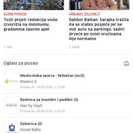
SUŠNI PERIOD
URBANO ZELENILO
Tuzli prijeti redukcija vode:
Dalibor Ballian: Sarajka tražila
Izvorišta na minimumu,
da se stablo posječe jer ne
građanima upućen apel
vidi auto na parkingu; saditi
drveće po ovim vrućinama
nije normalno
1 sat
2 sata
Oglasi za posao
Medicinska sestra - Tehničar (m/ž)
Medico-S
Prijava do: 16.08.2026. u 23:59
Radnica za manikir i pedikir (ž)
Hair by GigiS
Prijava do: 28.08.2026. u 23:59
Sobarica (ž)
Hoteli Ilidža