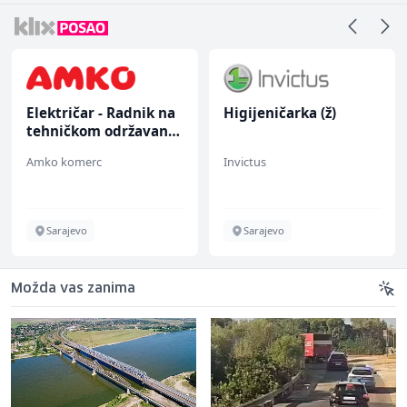
Električar - Radnik na
Higijeničarka (ž)
tehničkom održavanju
(m/ž)
Amko komerc
Invictus
Sarajevo
Sarajevo
Možda vas zanima