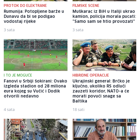
PROTOK DO ELEKTRANE
FILMSKE SCENE
Rumunija: Potopljene barže u
Muškarac iz BiH u Italiji ukrao
Dunavu da bi se podigao
kamion, policija morala pucati:
vodostaj rijeke
"Samo sam se htio provozati"
3 sata
3 sata
I TO JE MOGUĆE
HIBRIDNE OPERACIJE
Fanovi u Srbiji šokirani: Ovako
Ukrajinski general: Brčko je
izgleda stadion od 28 miliona
ključno, ukoliko RS odluči
eura kojeg su Vučić i Dodik
zauzeti koridor, NATO-a će
otvorili nedavno
morati povući snage sa
Baltika
4 sata
18 sati