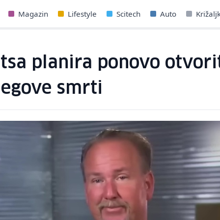
Magazin
Lifestyle
Scitech
Auto
Križalj
tsa planira ponovo otvori
jegove smrti