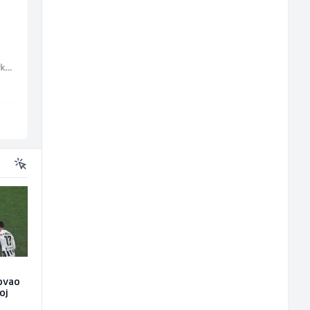
Komercijalni
Kustos u galeriji slik
službenik (m/ž)
(m/ž)
Embers Call Center & Marketing
Euro-Asfalt
Galerija Java
Više lokacija
Sarajevo
tovao
oj