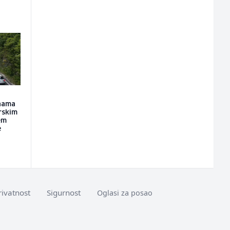
inama
rskim
em
e
rivatnost
Sigurnost
Oglasi za posao