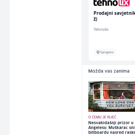
Radnik u proizvodnji
Prodajni savjetni
(m/ž)
ž)
RAMA-GLAS
Tehnolix
Sarajevo
Sarajevo
Možda vas zanima
O ČEMU JE RIJEČ
Nesvakidašnji prizor u
Angelesu: Muškarac sni
billboardu nasred rask