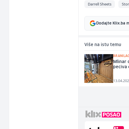
Darrell Sheets
Sto
Dodajte Klix.ba 
Više na istu temu
BRANILA
Mlinar 
peciva 
13.04.202