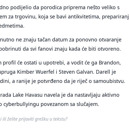
dno podijelio da porodica priprema nešto veliko s
m za trgovinu, koja se bavi antikvitetima, prepariran
redmetima.
enutno ne znaju tačan datum za ponovno otvaranje
 pobrinuti da svi fanovi znaju kada će biti otvoreno.
 profil će ostati u upotrebi, a vodit će ga Brandon,
upruga Kimber Wuerfel i Steven Galvan. Darell je
ini, a ranije je potvrđeno da je riječ o samoubistvu.
grada Lake Havasu navela je da nastavljaju aktivno
e o cyberbullyingu povezanom sa slučajem.
ili želite prijaviti grešku u tekstu?