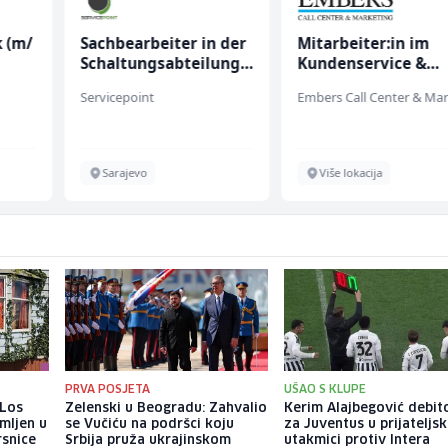
k (m/
Sachbearbeiter in der
Mitarbeiter:in im
Schaltungsabteilung
Kundenservice &
(m/w)
Support (m/w/d)
Servicepoint
Sarajevo
Više lokacija
PRVA POSJETA
UŠAO S KLUPE
 Los
Zelenski u Beogradu: Zahvalio
Kerim Alajbegović debi
mljen u
se Vučiću na podršci koju
za Juventus u prijateljsk
rsnice
Srbija pruža ukrajinskom
utakmici protiv Intera