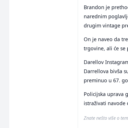
Brandon je pretho
narednim poglavlje
drugim vintage p
On je naveo da tr
trgovine, ali će se
Darellov Instagram
Darrellova bivša s
preminuo u 67. god
Policijska uprava 
istraživati navod
Znate nešto više o temi 