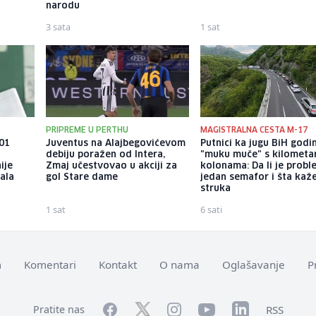
narodu
3 sata
1 sat
PRIPREME U PERTHU
MAGISTRALNA CESTA M-17
101
Juventus na Alajbegovićevom
Putnici ka jugu BiH god
debiju poražen od Intera,
"muku muče" s kilometa
ije
Zmaj učestvovao u akciji za
kolonama: Da li je probl
ala
gol Stare dame
jedan semafor i šta kaž
struka
1 sat
6 sati
m
Komentari
Kontakt
O nama
Oglašavanje
P
Facebook
YouTube
LinkedIn
Twitter
Instagram
RSS
Pratite nas