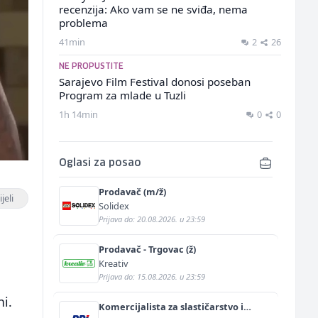
recenzija: Ako vam se ne sviđa, nema
problema
41min
2
26
NE PROPUSTITE
Sarajevo Film Festival donosi poseban
Program za mlade u Tuzli
1h 14min
0
0
Oglasi za posao
Prodavač (m/ž)
jeli
Solidex
Prijava do: 20.08.2026. u 23:59
Prodavač - Trgovac (ž)
Kreativ
Prijava do: 15.08.2026. u 23:59
ni.
Komercijalista za slastičarstvo i