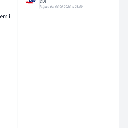
pekarstvo (m/ž)
DDI
Prijava do: 06.09.2026. u 23:59
jem i