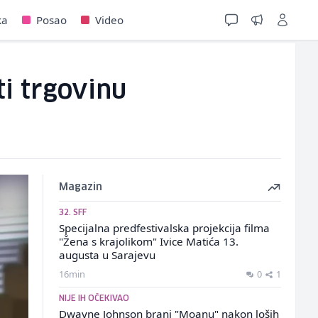
ka
Posao
Video
ti trgovinu
Magazin
32. SFF
Specijalna predfestivalska projekcija filma
"Žena s krajolikom" Ivice Matića 13.
augusta u Sarajevu
16min
0
1
NIJE IH OČEKIVAO
Dwayne Johnson brani "Moanu" nakon loših