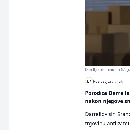
Darell je preminuo u 67. 
Poslušajte članak
Porodica Darrella
nakon njegove sm
Darrellov sin Bran
trgovinu antikvite