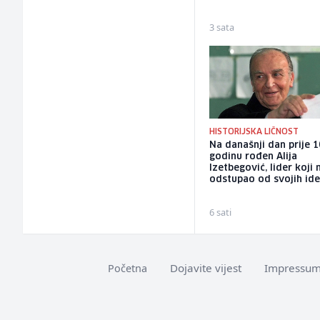
3 sata
HISTORIJSKA LIČNOST
Na današnji dan prije 
godinu rođen Alija
Izetbegović, lider koji n
odstupao od svojih ide
6 sati
Dojavite vijest
Impressu
Početna