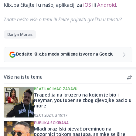
Klix.ba čitajte i u našoj aplikaciji za
iOS
ili
Android
.
Znate nešto više o temi ili želite prijaviti grešku u tekstu?
Darlyn Morais
Dodajte Klix.ba među omiljene izvore na Googlu
Više na istu temu
BRAZILAC IMAO ZABAVU
Tragedija na kruzeru na kojem je bio i
Neymar, youtuber se zbog djevojke bacio u
more
02.01.2024. u 19:17
PUBLIKA ŠOKIRANA
Mladi brazilski pjevač preminuo na
pozornici tokom nastupa, snimke se šire