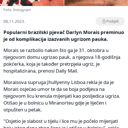
Foto: Instagram
08.11.2023.
Podijeli
Popularni brazilski pjevač Darlyn Morais preminuo
je od komplikacija izazvanih ugrizom pauka.
Morais se razbolio nakon što ga je 31. oktobra u
njegovom domu ugrizao pauk, a njegova 18-godišnja
pokćerka, koja je također pretrpjela ugriz, je
hospitalizirana, prenosi Daily Mail.
Moraisova supruga Jhullyenny Lisboa rekla je da je
Morais osjećao umor te da se boja podljeva na
njegovom licu krenula mijenjati kao posljedica ugriza.
Otišao je u bolnicu u Miranorteu gdje je liječen i
otpušten u petak.
"Osjetio je slabost u tijelu i lice mu je počelo mijenjati
boju istog dana zbog čega je i otišao u bolnicu", rekla