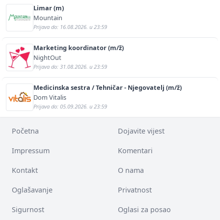
Limar (m)
Mountain
Prijava do: 16.08.2026. u 23:59
Marketing koordinator (m/ž)
NightOut
Prijava do: 31.08.2026. u 23:59
Medicinska sestra / Tehničar - Njegovatelj (m/ž)
Dom Vitalis
Prijava do: 05.09.2026. u 23:59
Početna
Dojavite vijest
Impressum
Komentari
Kontakt
O nama
Oglašavanje
Privatnost
Sigurnost
Oglasi za posao