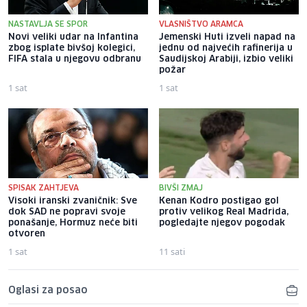
NASTAVLJA SE SPOR
VLASNIŠTVO ARAMCA
Novi veliki udar na Infantina
Jemenski Huti izveli napad na
zbog isplate bivšoj kolegici,
jednu od najvećih rafinerija u
FIFA stala u njegovu odbranu
Saudijskoj Arabiji, izbio veliki
požar
1 sat
1 sat
SPISAK ZAHTJEVA
BIVŠI ZMAJ
Visoki iranski zvaničnik: Sve
Kenan Kodro postigao gol
dok SAD ne popravi svoje
protiv velikog Real Madrida,
ponašanje, Hormuz neće biti
pogledajte njegov pogodak
otvoren
1 sat
11 sati
Oglasi za posao