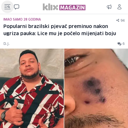
94
IMAO SAMO 28 GODINA
Popularni brazilski pjevač preminuo nakon
ugriza pauka: Lice mu je počelo mijenjati boju
D. J.
6