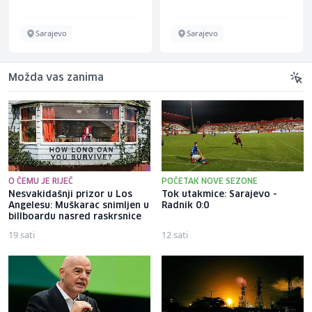
Sarajevo
Sarajevo
Možda vas zanima
O ČEMU JE RIJEČ
POČETAK NOVE SEZONE
Nesvakidašnji prizor u Los
Tok utakmice: Sarajevo -
Angelesu: Muškarac snimljen u
Radnik 0:0
billboardu nasred raskrsnice
19 sati
12 sati