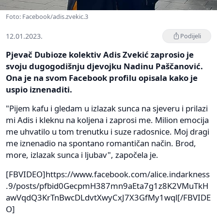
Foto: Facebook/adis.zvekic.3
12.01.2023.
Podijeli
Pjevač Dubioze kolektiv Adis Zvekić zaprosio je
svoju dugogodišnju djevojku Nadinu Paščanović.
Ona je na svom Facebook profilu opisala kako je
uspio iznenaditi.
"Pijem kafu i gledam u izlazak sunca na sjeveru i prilazi
mi Adis i kleknu na koljena i zaprosi me. Milion emocija
me uhvatilo u tom trenutku i suze radosnice. Moj dragi
me iznenadio na spontano romantičan način. Brod,
more, izlazak sunca i ljubav", započela je.
[FBVIDEO]https://www.facebook.com/alice.indarkness
.9/posts/pfbid0GecpmH387mn9aEta7g1z8K2VMuTkH
awVqdQ3KrTnBwcDLdvtXwyCxJ7X3GfMy1wql[/FBVIDE
O]