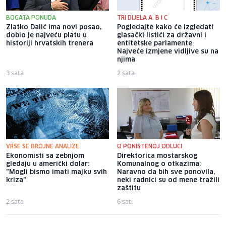
BOGATA PONUDA
TRI DIJELA A, B I C
Zlatko Dalić ima novi posao,
Pogledajte kako će izgledati
dobio je najveću platu u
glasački listići za državni i
historiji hrvatskih trenera
entitetske parlamente:
Najveće izmjene vidljive su na
njima
3 sata
2 sata
VRŠE SE BROJNE ANALIZE
O PONIŠTENOJ ODLUCI
Ekonomisti sa zebnjom
Direktorica mostarskog
gledaju u američki dolar:
Komunalnog o otkazima:
"Mogli bismo imati majku svih
Naravno da bih sve ponovila,
kriza"
neki radnici su od mene tražili
zaštitu
2 sata
6 sati