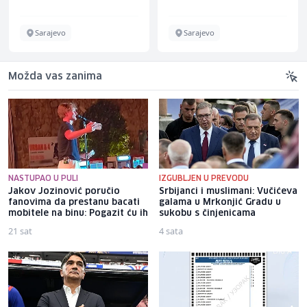
Sarajevo
Sarajevo
Možda vas zanima
NASTUPAO U PULI
IZGUBLJEN U PREVODU
Jakov Jozinović poručio
Srbijanci i muslimani: Vučićeva
fanovima da prestanu bacati
galama u Mrkonjić Gradu u
mobitele na binu: Pogazit ću ih
sukobu s činjenicama
21 sat
4 sata