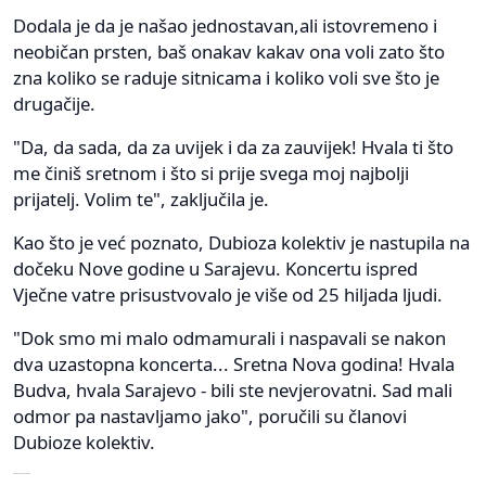
Dodala je da je našao jednostavan,ali istovremeno i
neobičan prsten, baš onakav kakav ona voli zato što
zna koliko se raduje sitnicama i koliko voli sve što je
drugačije.
"Da, da sada, da za uvijek i da za zauvijek! Hvala ti što
me činiš sretnom i što si prije svega moj najbolji
prijatelj. Volim te", zaključila je.
Kao što je već poznato, Dubioza kolektiv je nastupila na
dočeku Nove godine u Sarajevu. Koncertu ispred
Vječne vatre prisustvovalo je više od 25 hiljada ljudi.
"Dok smo mi malo odmamurali i naspavali se nakon
dva uzastopna koncerta... Sretna Nova godina! Hvala
Budva, hvala Sarajevo - bili ste nevjerovatni. Sad mali
odmor pa nastavljamo jako", poručili su članovi
Dubioze kolektiv.