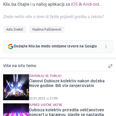
Klix.ba čitajte i u našoj aplikaciji za
iOS
ili
Android
.
Znate nešto više o temi ili želite prijaviti grešku u tekstu?
Adis Zvekić
Nadina Paščanović
Dodajte Klix.ba među omiljene izvore na Googlu
Više na istu temu
ZAHVALILI SE PUBLICI
Članovi Dubioze kolektiv nakon dočeka
Nove godine: Bili ste nevjerovatni
02.01.2023. u 21:09
ISPRED VJEČNE VATRE
Dubioza kolektiv priredila veličanstven
koncert u Sarajevu, slavlje se nastavlja