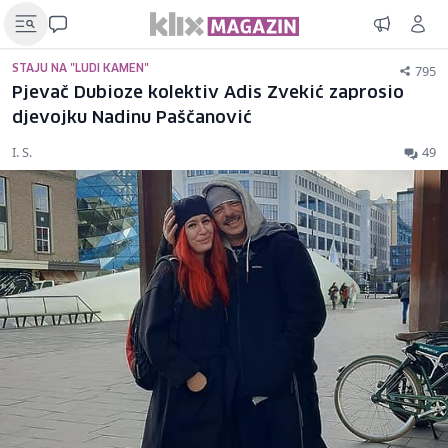
795
STAJU NA "LUDI KAMEN"
Pjevač Dubioze kolektiv Adis Zvekić zaprosio
djevojku Nadinu Paščanović
I. S.
49