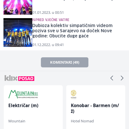
01.01.2023. u 00:51
ISPRED VJEČNE VATRE
Dubioza kolektiv simpatičnim videom
poziva sve u Sarajevo na doček Nove
godine: Obucite duge gaće
01.12.2022. u 09:41
KOMENTARI (49)
Električar (m)
Konobar - Barmen (m/
ž)
Mountain
Hotel Nomad