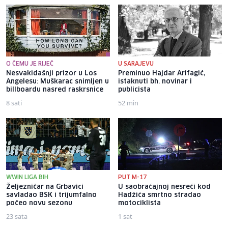
O ČEMU JE RIJEČ
U SARAJEVU
Nesvakidašnji prizor u Los
Preminuo Hajdar Arifagić,
Angelesu: Muškarac snimljen u
istaknuti bh. novinar i
billboardu nasred raskrsnice
publicista
8 sati
52 min
WWIN LIGA BIH
PUT M-17
Željezničar na Grbavici
U saobraćajnoj nesreći kod
savladao BSK i trijumfalno
Hadžića smrtno stradao
počeo novu sezonu
motociklista
23 sata
1 sat