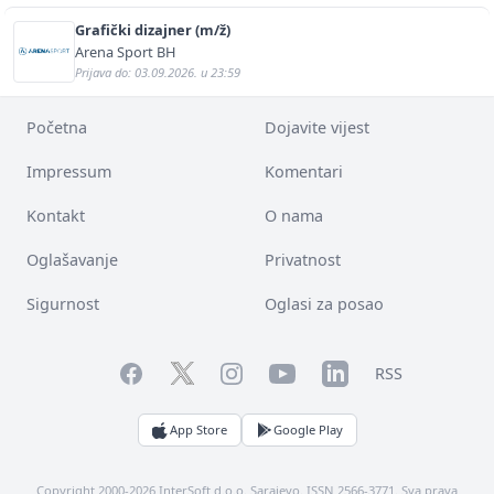
Grafički dizajner (m/ž)
Arena Sport BH
Prijava do: 03.09.2026. u 23:59
Početna
Dojavite vijest
Impressum
Komentari
Kontakt
O nama
Oglašavanje
Privatnost
Sigurnost
Oglasi za posao
Facebook
YouTube
LinkedIn
Twitter
Instagram
RSS
App Store
Google Play
Copyright 2000-2026 InterSoft d.o.o. Sarajevo. ISSN 2566-3771. Sva prava