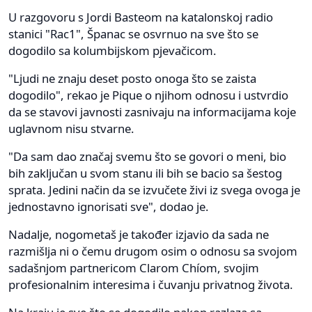
U razgovoru s Jordi Basteom na katalonskoj radio
stanici "Rac1", Španac se osvrnuo na sve što se
dogodilo sa kolumbijskom pjevačicom.
"Ljudi ne znaju deset posto onoga što se zaista
dogodilo", rekao je Pique o njihom odnosu i ustvrdio
da se stavovi javnosti zasnivaju na informacijama koje
uglavnom nisu stvarne.
"Da sam dao značaj svemu što se govori o meni, bio
bih zaključan u svom stanu ili bih se bacio sa šestog
sprata. Jedini način da se izvučete živi iz svega ovoga je
jednostavno ignorisati sve", dodao je.
Nadalje, nogometaš je također izjavio da sada ne
razmišlja ni o čemu drugom osim o odnosu sa svojom
sadašnjom partnericom Clarom Chíom, svojim
profesionalnim interesima i čuvanju privatnog života.