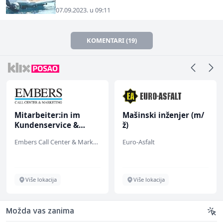
07.09.2023. u 09:11
KOMENTARI (19)
Mitarbeiter:in im
Mašinski inženjer (m/
Kundenservice &
ž)
Support (m/w/d)
Embers Call Center & Marketing
Euro-Asfalt
Više lokacija
Više lokacija
Možda vas zanima