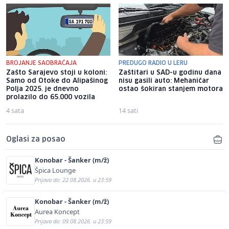
BROJANJE SAOBRAĆAJA
PREDUGO RADIO U LERU
Zašto Sarajevo stoji u koloni:
Zaštitari u SAD-u godinu dana
Samo od Otoke do Alipašinog
nisu gasili auto: Mehaničar
Polja 2025. je dnevno
ostao šokiran stanjem motora
prolazilo do 65.000 vozila
4 sata
14 sati
Oglasi za posao
Konobar - Šanker (m/ž)
Špica Lounge
Prijava do: 22.08.2026. u 23:59
Konobar - Šanker (m/ž)
Aurea Koncept
Prijava do: 09.08.2026. u 23:59