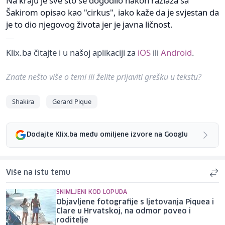
Na kraju je sve što se dogodilo nakon razlaza sa
Šakirom opisao kao "cirkus", iako kaže da je svjestan da
je to dio njegovog života jer je javna ličnost.
Klix.ba čitajte i u našoj aplikaciji za
iOS
ili
Android
.
Znate nešto više o temi ili želite prijaviti grešku u tekstu?
Shakira
Gerard Pique
Dodajte Klix.ba među omiljene izvore na Googlu
Više na istu temu
SNIMLJENI KOD LOPUDA
Objavljene fotografije s ljetovanja Piquea i
Clare u Hrvatskoj, na odmor poveo i
roditelje