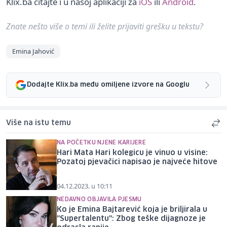
Klix.ba čitajte i u našoj aplikaciji za
iOS
ili
Android
.
Znate nešto više o temi ili želite prijaviti grešku u tekstu?
Emina Jahović
Dodajte Klix.ba među omiljene izvore na Googlu
Više na istu temu
NA POČETKU NJENE KARIJERE
Hari Mata Hari kolegicu je vinuo u visine:
Pozatoj pjevačici napisao je najveće hitove
04.12.2023. u 10:11
NEDAVNO OBJAVILA PJESMU
Ko je Emina Bajtarević koja je briljirala u
"Supertalentu": Zbog teške dijagnoze je