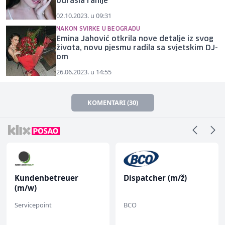
odrasla ranije
02.10.2023. u 09:31
NAKON SVIRKE U BEOGRADU
Emina Jahović otkrila nove detalje iz svog
života, novu pjesmu radila sa svjetskim DJ-
om
26.06.2023. u 14:55
KOMENTARI (30)
Kundenbetreuer
Dispatcher (m/ž)
(m/w)
Servicepoint
BCO