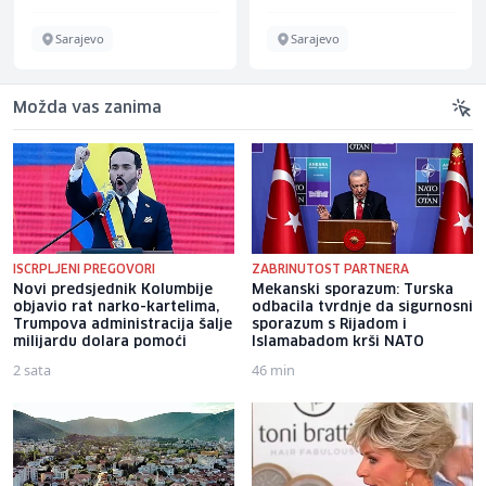
Sarajevo
Sarajevo
Možda vas zanima
ISCRPLJENI PREGOVORI
ZABRINUTOST PARTNERA
Novi predsjednik Kolumbije
Mekanski sporazum: Turska
objavio rat narko-kartelima,
odbacila tvrdnje da sigurnosni
Trumpova administracija šalje
sporazum s Rijadom i
milijardu dolara pomoći
Islamabadom krši NATO
2 sata
46 min