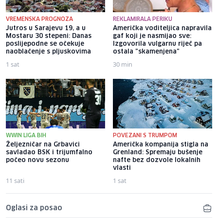
VREMENSKA PROGNOZA
REKLAMIRALA PERIKU
Jutros u Sarajevu 19, a u
Američka voditeljica napravila
Mostaru 30 stepeni: Danas
gaf koji je nasmijao sve:
poslijepodne se očekuje
Izgovorila vulgarnu riječ pa
naoblačenje s pljuskovima
ostala "skamenjena"
1 sat
30 min
WWIN LIGA BIH
POVEZANI S TRUMPOM
Željezničar na Grbavici
Američka kompanija stigla na
savladao BSK i trijumfalno
Grenland: Spremaju bušenje
počeo novu sezonu
nafte bez dozvole lokalnih
vlasti
11 sati
1 sat
Oglasi za posao