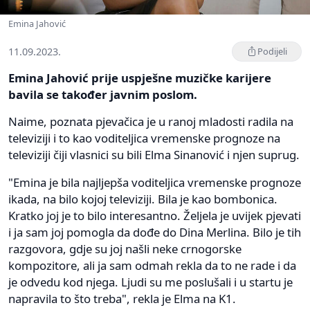
Emina Jahović
11.09.2023.
Podijeli
Emina Jahović prije uspješne muzičke karijere
bavila se također javnim poslom.
Naime, poznata pjevačica je u ranoj mladosti radila na
televiziji i to kao voditeljica vremenske prognoze na
televiziji čiji vlasnici su bili Elma Sinanović i njen suprug.
"Emina je bila najljepša voditeljica vremenske prognoze
ikada, na bilo kojoj televiziji. Bila je kao bombonica.
Kratko joj je to bilo interesantno. Željela je uvijek pjevati
i ja sam joj pomogla da dođe do Dina Merlina. Bilo je tih
razgovora, gdje su joj našli neke crnogorske
kompozitore, ali ja sam odmah rekla da to ne rade i da
je odvedu kod njega. Ljudi su me poslušali i u startu je
napravila to što treba", rekla je Elma na K1.