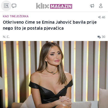
46
KAO TINEJDŽERKA
Otkriveno čime se Emina Jahović bavila prije
nego što je postala pjevačica
N. C.
30