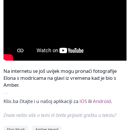
Na internetu se još uvijek mogu pronaći fotografije
Elona s modricama na glavi iz vremena kad je bio s
Amber.
Klix.ba čitajte i u našoj aplikaciji za
iOS
ili
Android
.
Znate nešto više o temi ili želite prijaviti grešku u tekstu?
Elon Musk
Amber Heard