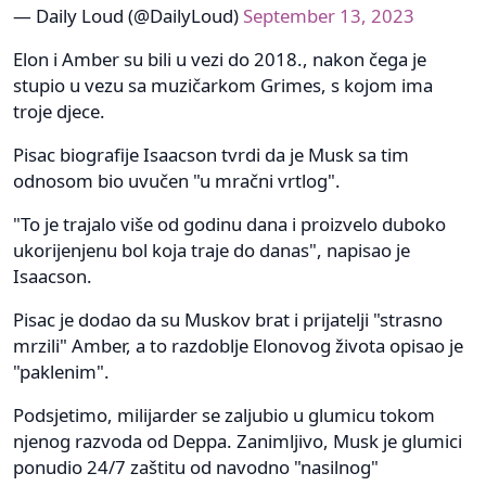
— Daily Loud (@DailyLoud)
September 13, 2023
Elon i Amber su bili u vezi do 2018., nakon čega je
stupio u vezu sa muzičarkom Grimes, s kojom ima
troje djece.
Pisac biografije Isaacson tvrdi da je Musk sa tim
odnosom bio uvučen "u mračni vrtlog".
"To je trajalo više od godinu dana i proizvelo duboko
ukorijenjenu bol koja traje do danas", napisao je
Isaacson.
Pisac je dodao da su Muskov brat i prijatelji "strasno
mrzili" Amber, a to razdoblje Elonovog života opisao je
"paklenim".
Podsjetimo, milijarder se zaljubio u glumicu tokom
njenog razvoda od Deppa. Zanimljivo, Musk je glumici
ponudio 24/7 zaštitu od navodno "nasilnog"