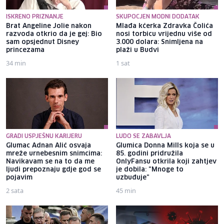
ISKRENO PRIZNANJE
SKUPOCJEN MODNI DODATAK
Brat Angeline Jolie nakon
Mlađa kćerka Zdravka Čolića
razvoda otkrio da je gej: Bio
nosi torbicu vrijednu više od
sam opsjednut Disney
3.000 dolara: Snimljena na
princezama
plaži u Budvi
34 min
1 sat
GRADI USPJEŠNU KARIJERU
LUDO SE ZABAVLJA
Glumac Adnan Alić osvaja
Glumica Donna Mills koja se u
mreže urnebesnim snimcima:
85. godini pridružila
Navikavam se na to da me
OnlyFansu otkrila koji zahtjev
ljudi prepoznaju gdje god se
je dobila: "Mnoge to
pojavim
uzbuđuje"
2 sata
45 min