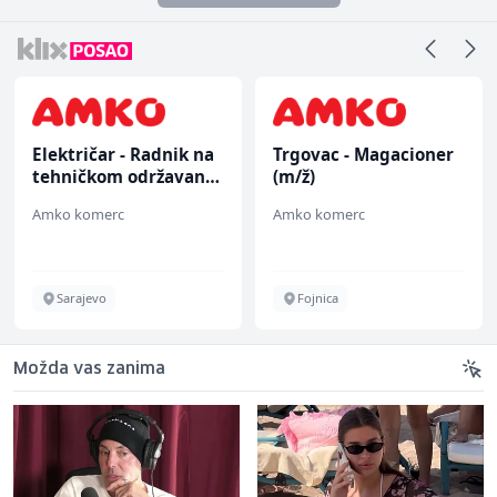
Električar - Radnik na
Trgovac - Magacioner
R
tehničkom održavanju
(m/ž)
(
(m/ž)
Amko komerc
Amko komerc
F
Sarajevo
Fojnica
Možda vas zanima