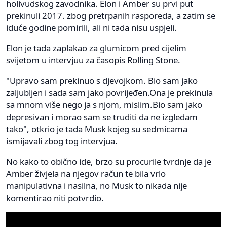
holivudskog zavodnika. Elon i Amber su prvi put
prekinuli 2017. zbog pretrpanih rasporeda, a zatim se
iduće godine pomirili, ali ni tada nisu uspjeli.
Elon je tada zaplakao za glumicom pred cijelim
svijetom u intervjuu za časopis Rolling Stone.
"Upravo sam prekinuo s djevojkom. Bio sam jako
zaljubljen i sada sam jako povrijeđen.Ona je prekinula
sa mnom više nego ja s njom, mislim.Bio sam jako
depresivan i morao sam se truditi da ne izgledam
tako", otkrio je tada Musk kojeg su sedmicama
ismijavali zbog tog intervjua.
No kako to obično ide, brzo su procurile tvrdnje da je
Amber živjela na njegov račun te bila vrlo
manipulativna i nasilna, no Musk to nikada nije
komentirao niti potvrdio.