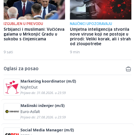
IZGUBLJEN U PREVODU
NAUČNICI UPOZORAVAJU
Srbijanci i muslimani: Vučićeva
Umjetna inteligencija stvorila
galama u Mrkonjić Gradu u
nove viruse koji ne postoje u
sukobu s činjenicama
prirodi: Veliki korak, ali i strah
od zloupotrebe
9 sati
9 min
Oglasi za posao
Marketing koordinator (m/ž)
NightOut
Prijava do: 31.08.2026. u 23:59
Mašinski inženjer (m/ž)
Euro-Asfalt
Prijava do: 27.08.2026. u 23:59
Social Media Manager (m/ž)