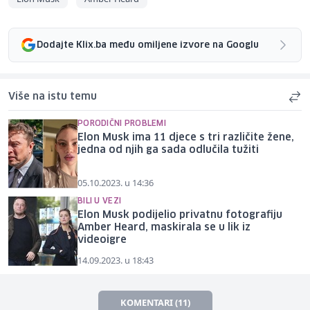
Dodajte Klix.ba među omiljene izvore na Googlu
Više na istu temu
PORODIČNI PROBLEMI
Elon Musk ima 11 djece s tri različite žene,
jedna od njih ga sada odlučila tužiti
05.10.2023. u 14:36
BILI U VEZI
Elon Musk podijelio privatnu fotografiju
Amber Heard, maskirala se u lik iz
videoigre
14.09.2023. u 18:43
KOMENTARI (11)