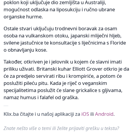
poklon koji uključuje dio zemljišta u Australiji,
mogućnost odlaska na liposukciju i ručno ubrane
organske hurme.
Ostale stvari uključuju trodnevni boravak za osam
osoba na vulkanskom otoku, japanski mliječni hljeb,
svilene jastučnice te konsultacije s liječnicima s Floride
o obnavljanju kose.
Također, otkriven je i jelovnik u kojem će slavni imati
priliku uživati. Britanski kuhar Elliott Grover otkrio je da
će za predjelo servirati ribu i krompiriće, a potom će
poslužiti pileću pitu. Kada je riječ o veganskim
specijalitetima poslužit će slane grickalice s gljivama,
namaz humus i falafel od graška.
Klix.ba čitajte i u našoj aplikaciji za
iOS
ili
Android
.
Znate nešto više o temi ili želite prijaviti grešku u tekstu?