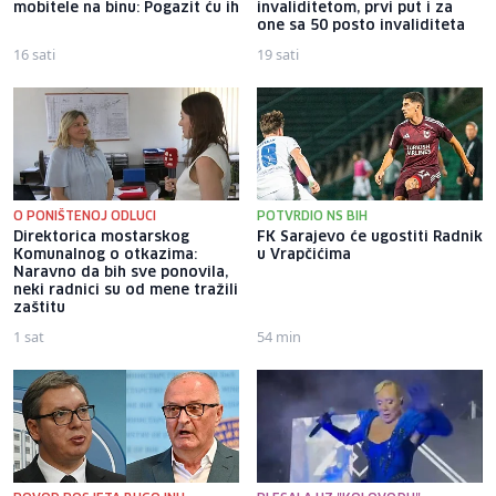
mobitele na binu: Pogazit ću ih
invaliditetom, prvi put i za
one sa 50 posto invaliditeta
16 sati
19 sati
O PONIŠTENOJ ODLUCI
POTVRDIO NS BIH
Direktorica mostarskog
FK Sarajevo će ugostiti Radnik
Komunalnog o otkazima:
u Vrapčićima
Naravno da bih sve ponovila,
neki radnici su od mene tražili
zaštitu
1 sat
54 min