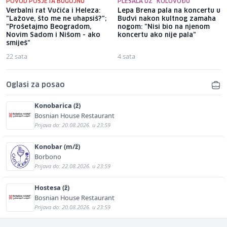
POVOD POSJETA BUGOJNU
PLESALA UZ "KOLOVOĐU"
Verbalni rat Vučića i Heleza:
Lepa Brena pala na koncertu u
"Lažove, što me ne uhapsiš?";
Budvi nakon kultnog zamaha
"Prošetajmo Beogradom,
nogom: "Nisi bio na njenom
Novim Sadom i Nišom - ako
koncertu ako nije pala"
smiješ"
22 sata
4 sata
Oglasi za posao
Konobarica (ž)
Bosnian House Restaurant
Prijava do: 20.08.2026. u 23:59
Konobar (m/ž)
Borbono
Prijava do: 22.08.2026. u 23:59
Hostesa (ž)
Bosnian House Restaurant
Prijava do: 20.08.2026. u 23:59