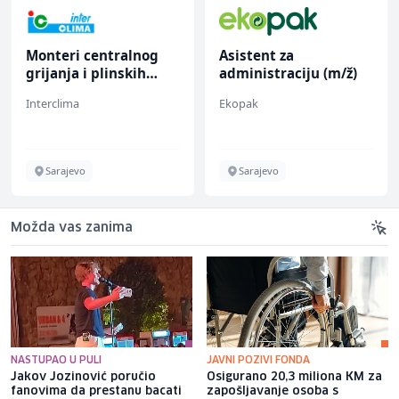
Monteri centralnog
Asistent za
grijanja i plinskih
administraciju (m/ž)
instalacija (m)
Interclima
Ekopak
Sarajevo
Sarajevo
Možda vas zanima
NASTUPAO U PULI
JAVNI POZIVI FONDA
Jakov Jozinović poručio
Osigurano 20,3 miliona KM za
fanovima da prestanu bacati
zapošljavanje osoba s