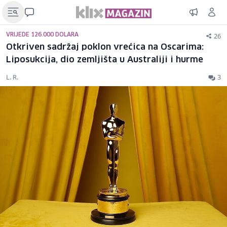
26
VRIJEDE 126.000 DOLARA
Otkriven sadržaj poklon vrećica na Oscarima:
Liposukcija, dio zemljišta u Australiji i hurme
L. R.
3