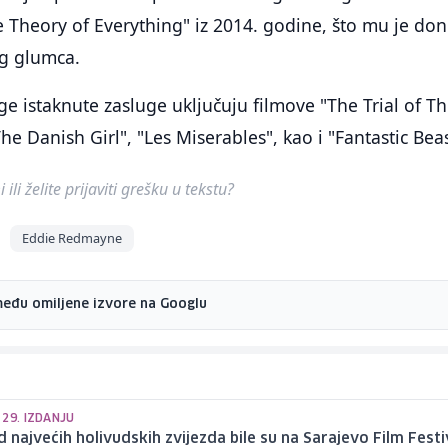
Theory of Everything" iz 2014. godine, što mu je don
eg glumca.
 istaknute zasluge uključuju filmove "The Trial of T
e Danish Girl", "Les Miserables", kao i "Fantastic Beas
ili želite prijaviti grešku u tekstu?
Eddie Redmayne
među omiljene izvore na Googlu
29. IZDANJU
 najvećih holivudskih zvijezda bile su na Sarajevo Film Festi