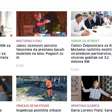
NASTUPAO U PULI
ODBOR ZA HITNOST
a KM za
Jakov Jozinović poručio
Čelnici Željezničara za Kl
fanovima da prestanu bacati
Možemo različito misliti
i za
mobitele na binu: Pogazit ću
strateškom partnerstvu, 
iteta
ih
stvoren gubitak od 3,2
miliona KM
8 sati
6 sati
VRAĆAJU SE NA POSAO
HRVATSKA GLUMICA
io
Inspekcija poništila otkaze
Daria Lorenci Flatz: Sar