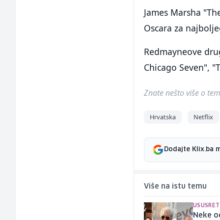
James Marsha "The 
Oscara za najbolj
Redmayneove druge
Chicago Seven", "Th
Znate nešto više o temi 
Hrvatska
Netflix
Dodajte Klix.ba 
Više na istu temu
USUSRET 
Neke od