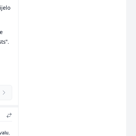
ijelo
he
ts".
valu,