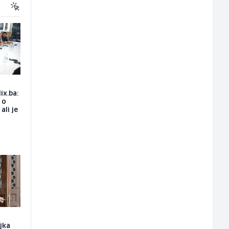
ix.ba:
 o
ali je
ajka