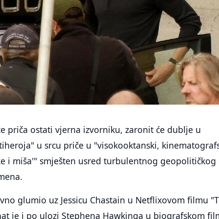
priča ostati vjerna izvorniku, zaronit će dublje u
heroja" u srcu priče u "visokooktanski, kinematografs
ačke i miša'" smješten usred turbulentnog geopolitičkog
emena.
no glumio uz Jessicu Chastain u Netflixovom filmu "
at je i po ulozi Stephena Hawkinga u biografskom fi