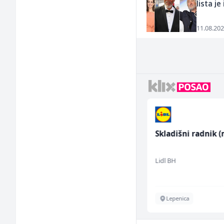
lista j
11.08.202
Dispatcher (m/ž)
Skladišni radnik (
BCO
Lidl BH
Sarajevo
Lepenica