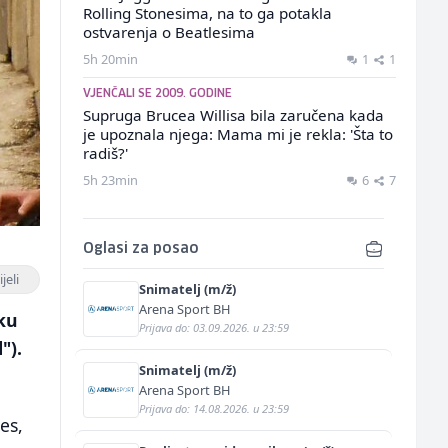
Rolling Stonesima, na to ga potakla
ostvarenja o Beatlesima
5h 20min
1
1
VJENČALI SE 2009. GODINE
Supruga Brucea Willisa bila zaručena kada
je upoznala njega: Mama mi je rekla: 'Šta to
radiš?'
5h 23min
6
7
Oglasi za posao
jeli
Snimatelj (m/ž)
Arena Sport BH
ku
Prijava do: 03.09.2026. u 23:59
").
Snimatelj (m/ž)
Arena Sport BH
Prijava do: 14.08.2026. u 23:59
es,