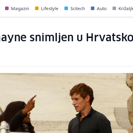
Magazin
Lifestyle
Scitech
Auto
Križalj
yne snimljen u Hrvatskoj