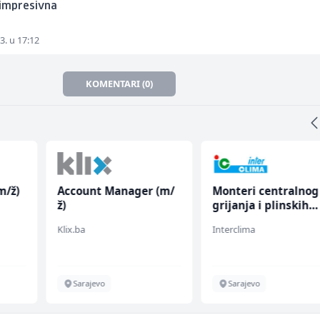
e impresivna
3. u 17:12
KOMENTARI (0)
m/ž)
Account Manager (m/
Monteri centralnog
ž)
grijanja i plinskih
instalacija (m)
Klix.ba
Interclima
Sarajevo
Sarajevo