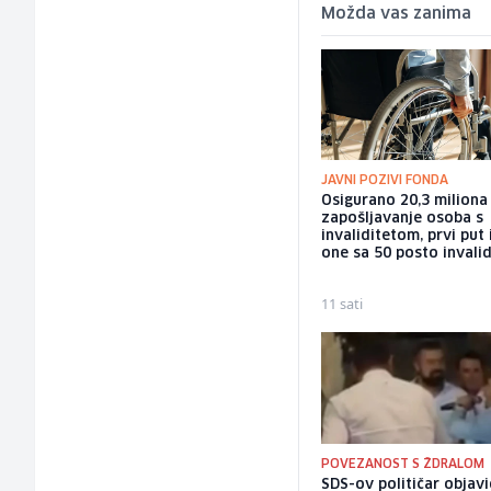
Možda vas zanima
JAVNI POZIVI FONDA
Osigurano 20,3 milion
zapošljavanje osoba s
invaliditetom, prvi put 
one sa 50 posto invalid
11 sati
POVEZANOST S ŽDRALOM
SDS-ov političar objav