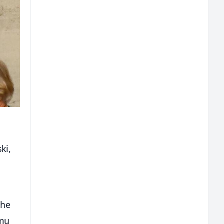
ki,
The
lmu