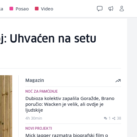
ka
Posao
Video
: Uhvaćen na setu
Magazin
NOĆ ZA PAMĆENJE
Dubioza kolektiv zapalila Goražde, Brano
poručio: Wacken je velik, ali ovdje je
ljudskije
4h 30min
1
38
NOVI PROJEKTI
Mick Jagger razmatra biografski film o