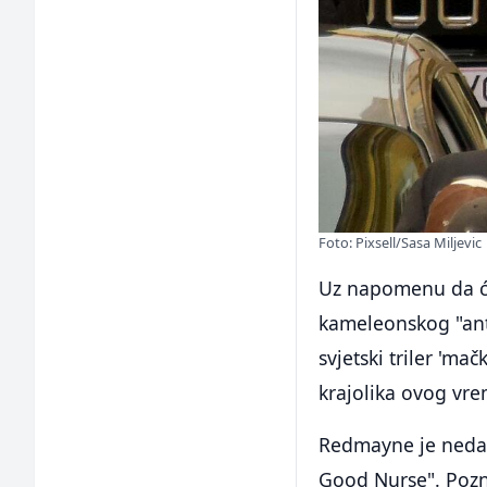
Foto: Pixsell/Sasa Miljevic
Uz napomenu da će 
kameleonskog "anti
svjetski triler 'm
krajolika ovog vr
Redmayne je nedav
Good Nurse". Pozn