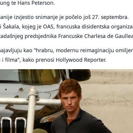
oung te Hans Peterson.
ranije izvjestio snimanje je počelo još 27. septembra.
 Šakala, kojeg je OAS, francuska disidentska organizac
 tadašnjeg predsjednika Francuske Charlesa de Gaullea
najavljuju kao "hrabru, modernu reimaginaciju omilje
i filma", kako prenosi Hollywood Reporter.