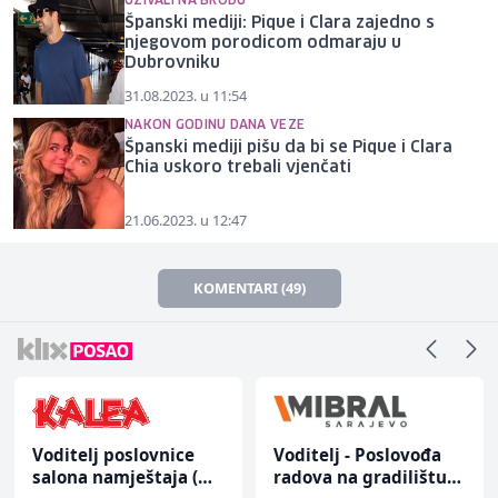
UŽIVALI NA BRODU
Španski mediji: Pique i Clara zajedno s
njegovom porodicom odmaraju u
Dubrovniku
31.08.2023. u 11:54
NAKON GODINU DANA VEZE
Španski mediji pišu da bi se Pique i Clara
Chia uskoro trebali vjenčati
21.06.2023. u 12:47
KOMENTARI (49)
Voditelj poslovnice
Voditelj - Poslovođa
salona namještaja (m/
radova na gradilištu