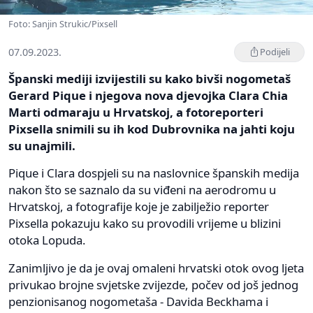
Foto: Sanjin Strukic/Pixsell
07.09.2023.
Podijeli
Španski mediji izvijestili su kako bivši nogometaš
Gerard Pique i njegova nova djevojka Clara Chia
Marti odmaraju u Hrvatskoj, a fotoreporteri
Pixsella snimili su ih kod Dubrovnika na jahti koju
su unajmili.
Pique i Clara dospjeli su na naslovnice španskih medija
nakon što se saznalo da su viđeni na aerodromu u
Hrvatskoj, a fotografije koje je zabilježio reporter
Pixsella pokazuju kako su provodili vrijeme u blizini
otoka Lopuda.
Zanimljivo je da je ovaj omaleni hrvatski otok ovog ljeta
privukao brojne svjetske zvijezde, počev od još jednog
penzionisanog nogometaša - Davida Beckhama i