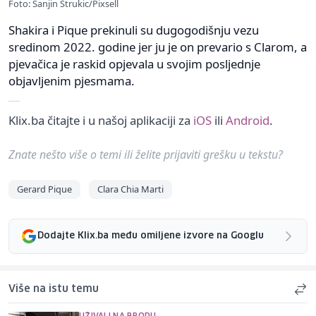
Foto: Sanjin Strukic/Pixsell
Shakira i Pique prekinuli su dugogodišnju vezu
sredinom 2022. godine jer ju je on prevario s Clarom, a
pjevačica je raskid opjevala u svojim posljednje
objavljenim pjesmama.
Klix.ba čitajte i u našoj aplikaciji za
iOS
ili
Android
.
Znate nešto više o temi ili želite prijaviti grešku u tekstu?
Gerard Pique
Clara Chia Marti
Dodajte Klix.ba među omiljene izvore na Googlu
Više na istu temu