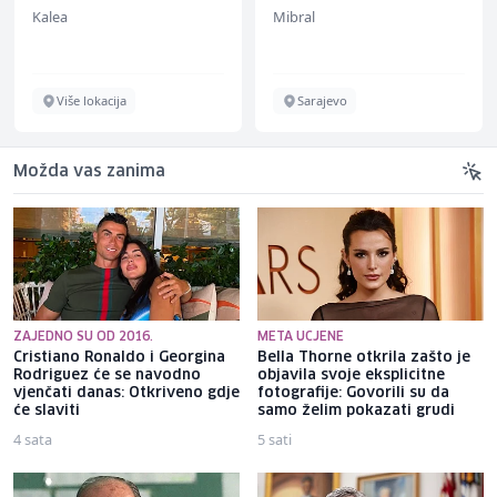
ž)
(m/ž)
Kalea
Mibral
Više lokacija
Sarajevo
Možda vas zanima
ZAJEDNO SU OD 2016.
META UCJENE
Cristiano Ronaldo i Georgina
Bella Thorne otkrila zašto je
Rodriguez će se navodno
objavila svoje eksplicitne
vjenčati danas: Otkriveno gdje
fotografije: Govorili su da
će slaviti
samo želim pokazati grudi
4 sata
5 sati