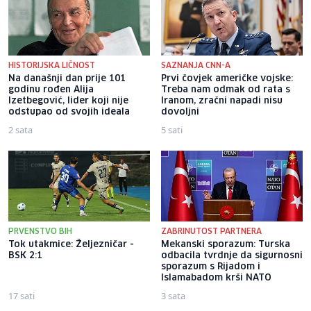
HISTORIJSKA LIČNOST
SAZNANJA CNN-A
Na današnji dan prije 101
Prvi čovjek američke vojske:
godinu rođen Alija
Treba nam odmak od rata s
Izetbegović, lider koji nije
Iranom, zračni napadi nisu
odstupao od svojih ideala
dovoljni
2 sata
5 sati
PRVENSTVO BIH
ZABRINUTOST PARTNERA
Tok utakmice: Željezničar -
Mekanski sporazum: Turska
BSK 2:1
odbacila tvrdnje da sigurnosni
sporazum s Rijadom i
Islamabadom krši NATO
17 sati
3 sata