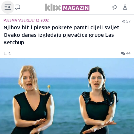
57
PJESMA "ASEREJE" IZ 2002.
Njihov hit i plesne pokrete pamti cijeli svijet:
Ovako danas izgledaju pjevačice grupe Las
Ketchup
L. R.
44