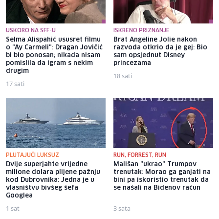
USKORO NA SFF-U
ISKRENO PRIZNANJE
Selma Alispahić ususret filmu
Brat Angeline Jolie nakon
o "Ay Carmeli": Dragan Jovičić
razvoda otkrio da je gej: Bio
bi bio ponosan; nikada nisam
sam opsjednut Disney
pomislila da igram s nekim
princezama
drugim
18 sati
17 sati
PLUTAJUĆI LUKSUZ
RUN, FORREST, RUN
Dvije superjahte vrijedne
Mališan "ukrao" Trumpov
milione dolara plijene pažnju
trenutak: Morao ga ganjati na
kod Dubrovnika: Jedna je u
bini pa iskoristio trenutak da
vlasništvu bivšeg šefa
se našali na Bidenov račun
Googlea
1 sat
3 sata