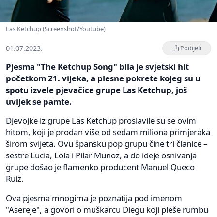
Las Ketchup (Screenshot/Youtube)
01.07.2023.
Podijeli
Pjesma "The Ketchup Song" bila je svjetski hit
početkom 21. vijeka, a plesne pokrete kojeg su u
spotu izvele pjevačice grupe Las Ketchup, još
uvijek se pamte.
Djevojke iz grupe Las Ketchup proslavile su se ovim
hitom, koji je prodan više od sedam miliona primjeraka
širom svijeta. Ovu špansku pop grupu čine tri članice –
sestre Lucia, Lola i Pilar Munoz, a do ideje osnivanja
grupe došao je flamenko producent Manuel Queco
Ruiz.
Ova pjesma mnogima je poznatija pod imenom
"Asereje", a govori o muškarcu Diegu koji pleše rumbu