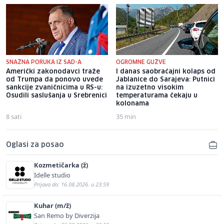
SNAŽNA PORUKA IZ SAD-A
OGROMNE GUŽVE
Američki zakonodavci traže
I danas saobraćajni kolaps od
od Trumpa da ponovo uvede
Jablanice do Sarajeva: Putnici
sankcije zvaničnicima u RS-u:
na izuzetno visokim
Osudili saslušanja u Srebrenici
temperaturama čekaju u
kolonama
8 sati
35 min
Oglasi za posao
Kozmetičarka (ž)
Idelle studio
Prijava do: 16.08.2026. u 23:59
Kuhar (m/ž)
San Remo by Diverzija