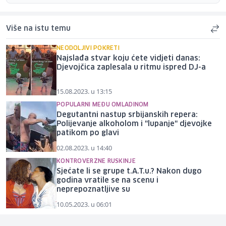
Više na istu temu
NEODOLJIVI POKRETI
Najslađa stvar koju ćete vidjeti danas:
Djevojčica zaplesala u ritmu ispred DJ-a
15.08.2023. u 13:15
POPULARNI MEĐU OMLADINOM
Degutantni nastup srbijanskih repera:
Polijevanje alkoholom i "lupanje" djevojke
patikom po glavi
02.08.2023. u 14:40
KONTROVERZNE RUSKINJE
Sjećate li se grupe t.A.T.u.? Nakon dugo
godina vratile se na scenu i
neprepoznatljive su
10.05.2023. u 06:01