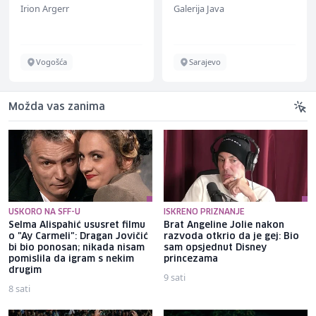
Irion Argerr
Galerija Java
Vogošća
Sarajevo
Možda vas zanima
USKORO NA SFF-U
ISKRENO PRIZNANJE
Selma Alispahić ususret filmu
Brat Angeline Jolie nakon
o "Ay Carmeli": Dragan Jovičić
razvoda otkrio da je gej: Bio
bi bio ponosan; nikada nisam
sam opsjednut Disney
pomislila da igram s nekim
princezama
drugim
9 sati
8 sati