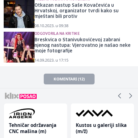
Otkazan nastup Saše Kovačevića u
Hrvatskoj, organizator tvrdi kako su
mještani bili protiv
08.10.2023. u 09:38
ODGOVORILA NA KRITIKE
Breskvica o Stanivukovićevoj zabrani
njenog nastupa: Vjerovatno je našao neke
moje fotografije
14.09.2023. u 17:15
KOMENTARI (12)
Tehničar održavanja
Kustos u galeriji slika
CNC mašina (m)
(m/ž)