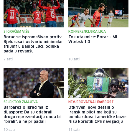
S IGRAČEM VIŠE
KONFERENCIJSKA LIGA
Borac se ispromašivao protiv
Tok utakmice: Borac - ML
Bjelorusa i ostvario minimalan
Vitebsk 1:0
trijumf u Banjoj Luci, odluka
pada u revanšu
7 sati
10 sati
SELEKTOR ZMAJEVA
NEVJEROVATNA HRABROST
Barbarez o igračima iz
Otkriveni novi detalji o
dijaspore: Da su odabrali
iranskim pilotima koji su
drugu reprezentaciju onda bi
bombardovali američke baze:
"birali", a ne pripadali
Nisu koristili GPS navigaciju
10 sati
11 sati