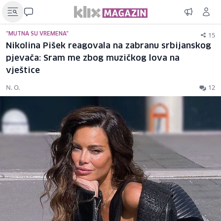
15
"MUTNA SU VREMENA"
Nikolina Pišek reagovala na zabranu srbijanskog
pjevača: Sram me zbog muzičkog lova na
vještice
N. O.
12