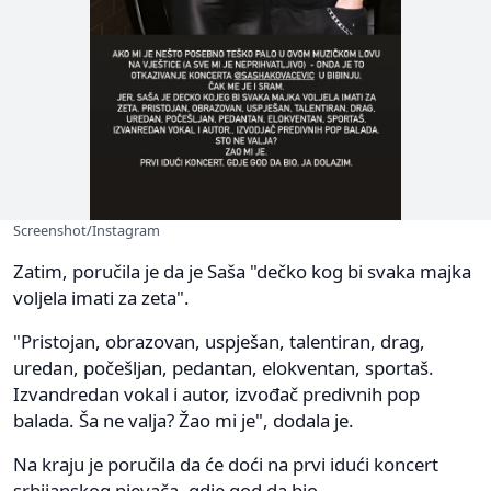
Screenshot/Instagram
Zatim, poručila je da je Saša "dečko kog bi svaka majka
voljela imati za zeta".
"Pristojan, obrazovan, uspješan, talentiran, drag,
uredan, počešljan, pedantan, elokventan, sportaš.
Izvandredan vokal i autor, izvođač predivnih pop
balada. Ša ne valja? Žao mi je", dodala je.
Na kraju je poručila da će doći na prvi idući koncert
srbijanskog pjevača, gdje god da bio.