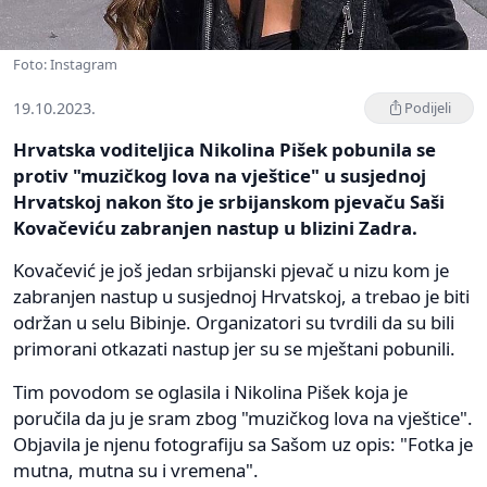
Foto: Instagram
19.10.2023.
Podijeli
Hrvatska voditeljica Nikolina Pišek pobunila se
protiv "muzičkog lova na vještice" u susjednoj
Hrvatskoj nakon što je srbijanskom pjevaču Saši
Kovačeviću zabranjen nastup u blizini Zadra.
Kovačević je još jedan srbijanski pjevač u nizu kom je
zabranjen nastup u susjednoj Hrvatskoj, a trebao je biti
održan u selu Bibinje. Organizatori su tvrdili da su bili
primorani otkazati nastup jer su se mještani pobunili.
Tim povodom se oglasila i Nikolina Pišek koja je
poručila da ju je sram zbog "muzičkog lova na vještice".
Objavila je njenu fotografiju sa Sašom uz opis: "Fotka je
mutna, mutna su i vremena".