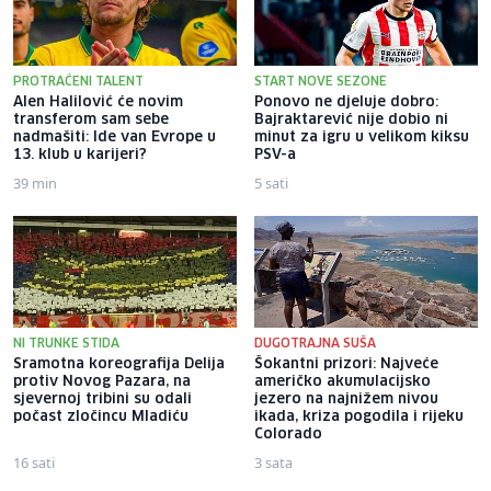
PROTRAĆENI TALENT
START NOVE SEZONE
Alen Halilović će novim
Ponovo ne djeluje dobro:
transferom sam sebe
Bajraktarević nije dobio ni
nadmašiti: Ide van Evrope u
minut za igru u velikom kiksu
13. klub u karijeri?
PSV-a
39 min
5 sati
NI TRUNKE STIDA
DUGOTRAJNA SUŠA
Sramotna koreografija Delija
Šokantni prizori: Najveće
protiv Novog Pazara, na
američko akumulacijsko
sjevernoj tribini su odali
jezero na najnižem nivou
počast zločincu Mladiću
ikada, kriza pogodila i rijeku
Colorado
16 sati
3 sata