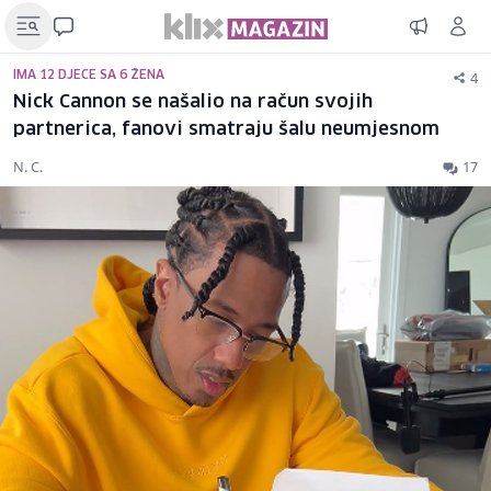
4
IMA 12 DJECE SA 6 ŽENA
Nick Cannon se našalio na račun svojih
partnerica, fanovi smatraju šalu neumjesnom
N. C.
17