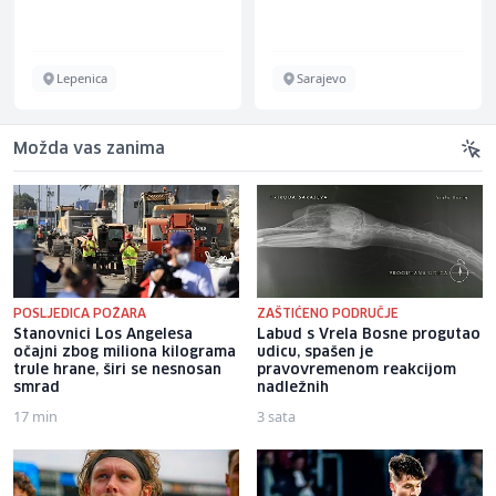
Lepenica
Sarajevo
Možda vas zanima
POSLJEDICA POŽARA
ZAŠTIĆENO PODRUČJE
Stanovnici Los Angelesa
Labud s Vrela Bosne progutao
očajni zbog miliona kilograma
udicu, spašen je
trule hrane, širi se nesnosan
pravovremenom reakcijom
smrad
nadležnih
17 min
3 sata