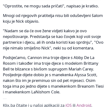
"Oprostite, ne mogu sada pričati", napisao je kratko.
Mnogi od njegovih pratitelja nisu bili oduševljeni šalom
koju je Nick objavio.
"Nadam se da će ove žene vidjeti kakvo je ovo
nepoštovanje. Predstavlja se kao čovjek koji voli svoje
partnerice i djecu, ali ih onda koristi kao sprdnju", "Ovo
nije nimalo smiješno Nick", neki su od komentara.
Podsjećamo, Cannon ima troje djece s Abby De La
Rosom i također ima troje djece s modelom Brittany
Bell te blizance s bivšom suprugom Mariah Carey.
Posljednje dijete dobio je s manekenka Alyssa Scott,
nakon što im je preminuo sin od pet mjeseci. Osim
toga ima po jedno dijete s manekenkom Breanom Tiesi
i manekenkom LaNishom Cole.
Klix.ba čitajte i u našoj aplikaciji za
iOS
ili
Android
.