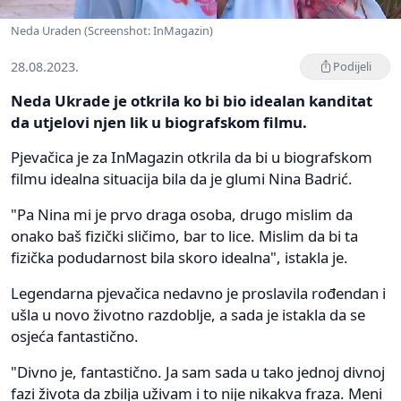
Neda Uraden (Screenshot: InMagazin)
28.08.2023.
Podijeli
Neda Ukrade je otkrila ko bi bio idealan kanditat
da utjelovi njen lik u biografskom filmu.
Pjevačica je za InMagazin otkrila da bi u biografskom
filmu idealna situacija bila da je glumi Nina Badrić.
"Pa Nina mi je prvo draga osoba, drugo mislim da
onako baš fizički sličimo, bar to lice. Mislim da bi ta
fizička podudarnost bila skoro idealna", istakla je.
Legendarna pjevačica nedavno je proslavila rođendan i
ušla u novo životno razdoblje, a sada je istakla da se
osjeća fantastično.
"Divno je, fantastično. Ja sam sada u tako jednoj divnoj
fazi života da zbilja uživam i to nije nikakva fraza. Meni