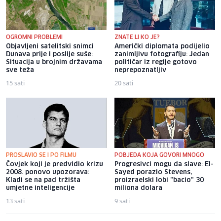
OGROMNI PROBLEMI
ZNATE LI KO JE?
Objavljeni satelitski snimci
Američki diplomata podijelio
Dunava prije i poslije suše:
zanimljivu fotografiju: Jedan
Situacija u brojnim državama
političar iz regije gotovo
sve teža
neprepoznatljiv
15 sati
20 sati
PROSLAVIO SE I PO FILMU
POBJEDA KOJA GOVORI MNOGO
Čovjek koji je predvidio krizu
Progresivci mogu da slave: El-
2008. ponovo upozorava:
Sayed porazio Stevens,
Kladi se na pad tržišta
proizraelski lobi "bacio" 30
umjetne inteligencije
miliona dolara
13 sati
9 sati