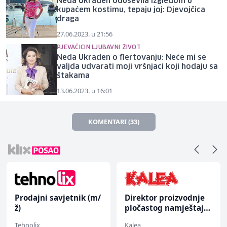
Neda Ukraden oduševila izgledom u
kupaćem kostimu, tepaju joj: Djevojčica
draga
27.06.2023. u 21:56
PJEVAČICIN LJUBAVNI ŽIVOT
Neda Ukraden o flertovanju: Neće mi se
valjda udvarati moji vršnjaci koji hodaju sa
štakama
13.06.2023. u 16:01
KOMENTARI (33)
Prodajni savjetnik (m/
Direktor proizvodnje
ž)
pločastog namještaja
(m/ž)
Tehnolix
Kalea