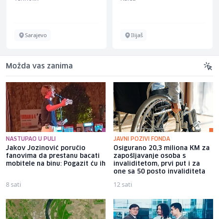
Sarajevo
Ilijaš
Možda vas zanima
NASTUPAO U PULI
JAVNI POZIVI FONDA
Jakov Jozinović poručio
Osigurano 20,3 miliona KM za
fanovima da prestanu bacati
zapošljavanje osoba s
mobitele na binu: Pogazit ću ih
invaliditetom, prvi put i za
one sa 50 posto invaliditeta
8 sati
12 sati