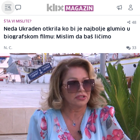
48
ŠTA VI MISLITE?
Neda Ukraden otkrila ko bi je najbolje glumio u
biografskom filmu: Mislim da baš ličimo
N. C.
33