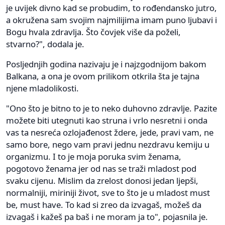
je uvijek divno kad se probudim, to rođendansko jutro,
a okružena sam svojim najmilijima imam puno ljubavi i
Bogu hvala zdravlja. Što čovjek više da poželi,
stvarno?", dodala je.
Posljednjih godina nazivaju je i najzgodnijom bakom
Balkana, a ona je ovom prilikom otkrila šta je tajna
njene mladolikosti.
"Ono što je bitno to je to neko duhovno zdravlje. Pazite
možete biti utegnuti kao struna i vrlo nesretni i onda
vas ta nesreća ozlojađenost ždere, jede, pravi vam, ne
samo bore, nego vam pravi jednu nezdravu kemiju u
organizmu. I to je moja poruka svim ženama,
pogotovo ženama jer od nas se traži mladost pod
svaku cijenu. Mislim da zrelost donosi jedan ljepši,
normalniji, miriniji život, sve to što je u mladost must
be, must have. To kad si zreo da izvagaš, možeš da
izvagaš i kažeš pa baš i ne moram ja to", pojasnila je.