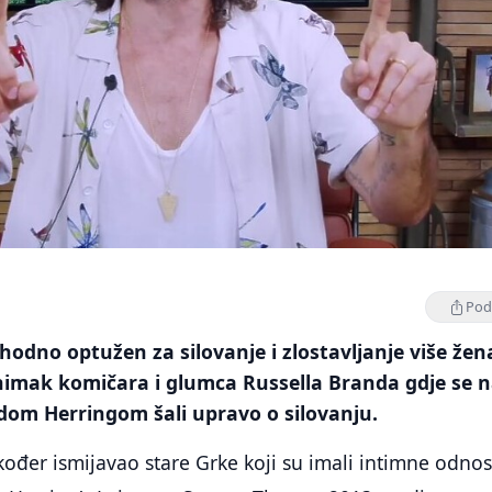
Podi
hodno optužen za silovanje i zlostavljanje više žen
 snimak komičara i glumca Russella Branda gdje se 
dom Herringom šali upravo o silovanju.
kođer ismijavao stare Grke koji su imali intimne odnos