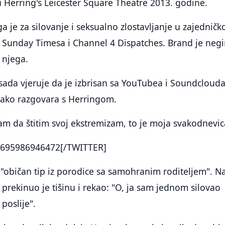
 Herring's Leicester Square Theatre 2013. godine.
a je za silovanje i seksualno zlostavljanje u zajedničk
, Sunday Timesa i Channel 4 Dispatches. Brand je neg
 njega.
 sada vjeruje da je izbrisan sa YouTubea i Soundclouda
kako razgovara s Herringom.
m da štitim svoj ekstremizam, to je moja svakodnevic
695986946472[/TWITTER]
o "običan tip iz porodice sa samohranim roditeljem". 
prekinuo je tišinu i rekao: "O, ja sam jednom silovao
poslije".