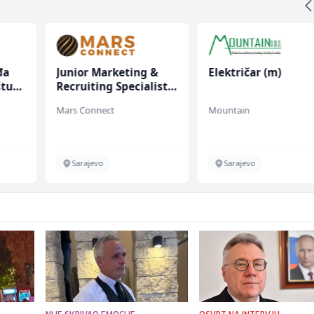
đa
Junior Marketing &
Električar (m)
štu
Recruiting Specialist
(m/ž)
Mars Connect
Mountain
Sarajevo
Sarajevo