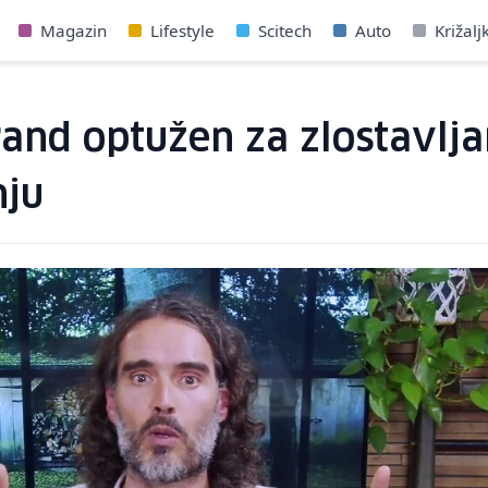
Magazin
Lifestyle
Scitech
Auto
Križalj
and optužen za zlostavljan
nju