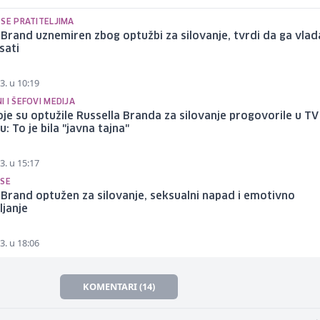
 SE PRATITELJIMA
 Brand uznemiren zbog optužbi za silovanje, tvrdi da ga vlada
sati
3. u 10:19
 I ŠEFOVI MEDIJA
je su optužile Russella Branda za silovanje progovorile u TV
u: To je bila "javna tajna"
3. u 15:17
 SE
 Brand optužen za silovanje, seksualni napad i emotivno
ljanje
3. u 18:06
KOMENTARI (14)