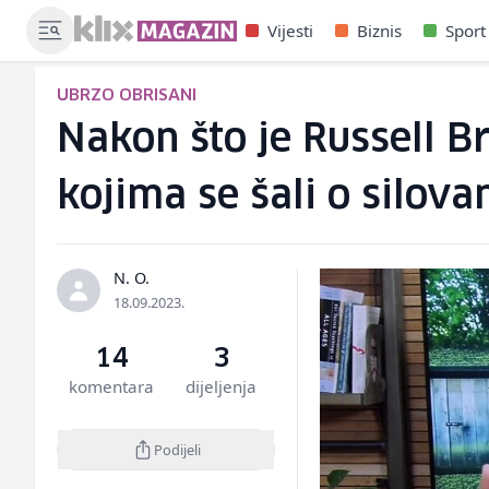
Vijesti
Biznis
Sport
UBRZO OBRISANI
Nakon što je Russell Br
kojima se šali o silova
N. O.
18.09.2023.
14
3
komentara
dijeljenja
Podijeli