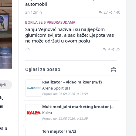
automobil
2h 12min
27
140
BORILA SE S PREDRASUDAMA
Sanju Vejnović nazivali su najljepšom
glumicom svijeta, a sad kaže: Ljepota vas
ne može održati u ovom poslu
3h
9
29
Oglasi za posao
Realizator – video mikser (m/ž)
jeli
Arena Sport BH
Prijava do: 03.09.2026. u 23:59
a,
na
Multimedijalni marketing kreator (m/
ž)
Kalea
Prijava do: 23.08.2026. u 23:59
e s
Ton majstor (m/ž)