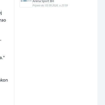
Arena Sport BH
Prijava do: 03.09.2026. u 23:59
oj
irao
,
a."
Nakon