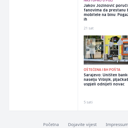
NASTUPAO U PULI
Jakov Jozinović poruč
fanovima da prestanu 
mobitele na binu: Pogaz
ih
21 sat
OŠTEĆENA I BH POŠTA
Sarajevo: Uništen ban
naselju Višnjik, pljačkaš
uspjeli odnijeti novac
5 sati
Dojavite vijest
Impressu
Početna