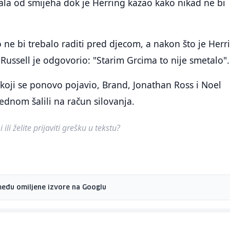
lala od smijeha dok je Herring kazao kako nikad ne bi
o ne bi trebalo raditi pred djecom, a nakon što je Herr
 Russell je odgovorio: "Starim Grcima to nije smetalo".
oji se ponovo pojavio, Brand, Jonathan Ross i Noel
jednom šalili na račun silovanja.
ili želite prijaviti grešku u tekstu?
među omiljene izvore na Googlu