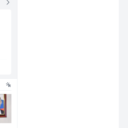
Monter centralnog
Prodavač u školskoj
grijanja (m)
kantini (ž)
Mountain
Slatko i Slano
Sarajevo
Više lokacija