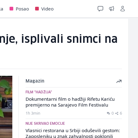
ka
Posao
Video
je, isplivali snimci na
Magazin
FILM "HADŽIJA"
Dokumentarni film o hadžiji Rifetu Kariću
premijerno na Sarajevo Film Festivalu
1h 3min
0
6
NIJE SKRIVAO EMOCIJE
Vlasnici restorana u Srbiji oduševili gestom:
Zaposleniku u znak zahvalnosti poklonili