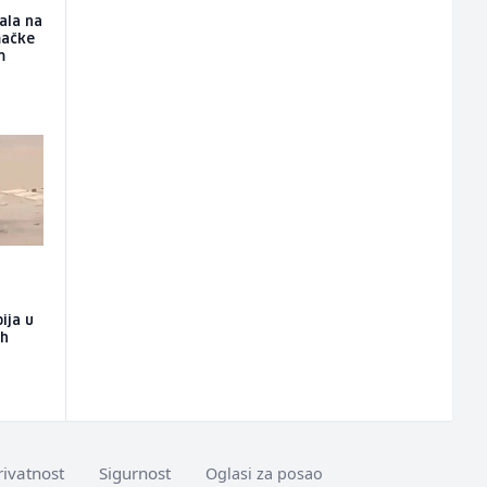
ala na
mačke
m
ija u
ih
rivatnost
Sigurnost
Oglasi za posao