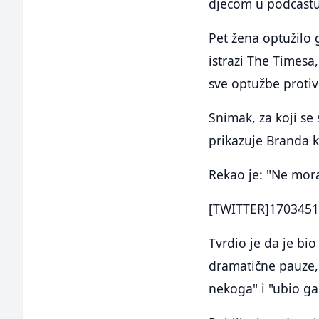
djecom u podcastu
Pet žena optužilo g
istrazi The Timesa
sve optužbe protiv
Snimak, za koji se
prikazuje Branda 
Rekao je: "Ne mora
[TWITTER]1703451
Tvrdio je da je bi
dramatične pauze, 
nekoga" i "ubio ga 