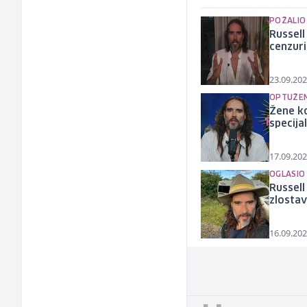
POŽALIO
Russell
cenzuri
23.09.202
OPTUŽENI
Žene ko
specijal
17.09.202
OGLASIO
Russell
zlostav
16.09.202