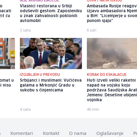
NIJE SKRIVAO EMOCIJE
OSVRT NA INTERVJU
io
Vlasnici restorana u Srbiji
Ambasada Rusije reagov
bacati
oduševili gestom: Zaposleniku
izjavu ambasadora Nje
it ću
u znak zahvalnosti poklonili
u BiH: "Licemjerje u svo
automobil
punom sjaju"
2 sata
6 sati
IZGUBLJEN U PREVODU
KORAK DO ESKALACIJE
komat u
Srbijanci i muslimani: Vučićeva
Huti izveli veliki raketni
i nisu
galama u Mrkonjić Gradu u
napad na vojsku koju
sukobu s činjenicama
podržava Saudijska Arab
Jemenu: Desetine ubijen
vojnika
4 sata
46 min
m
Komentari
Kontakt
O nama
Oglašavanje
P