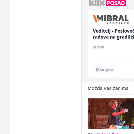
Kustos u galeriji slika
Voditelj - Poslovo
(m/ž)
radova na gradili
(m/ž)
Galerija Java
Mibral
Sarajevo
Sarajevo
Možda vas zanima