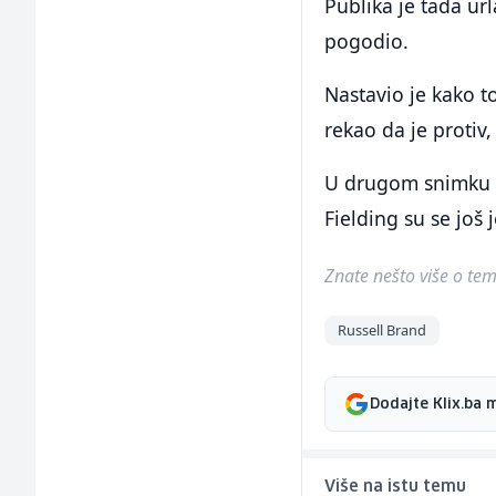
Publika je tada ur
pogodio.
Nastavio je kako t
rekao da je protiv,
U drugom snimku k
Fielding su se još 
Znate nešto više o temi 
Russell Brand
Dodajte Klix.ba 
Više na istu temu