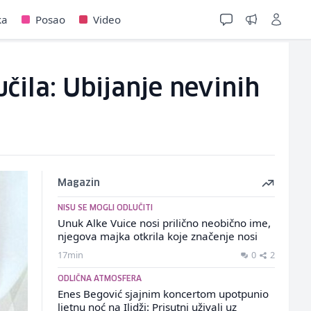
ka
Posao
Video
čila: Ubijanje nevinih
Magazin
NISU SE MOGLI ODLUČITI
Unuk Alke Vuice nosi prilično neobično ime,
njegova majka otkrila koje značenje nosi
17min
0
2
ODLIČNA ATMOSFERA
Enes Begović sjajnim koncertom upotpunio
ljetnu noć na Ilidži: Prisutni uživali uz