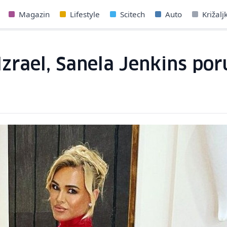
Magazin
Lifestyle
Scitech
Auto
Križalj
zrael, Sanela Jenkins poru