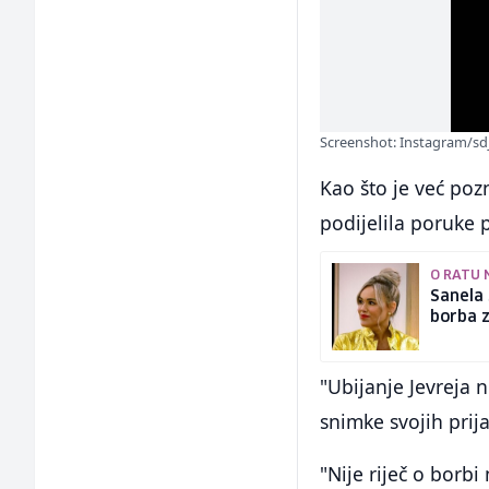
Screenshot: Instagram/sd
Kao što je već po
podijelila poruke 
O RATU 
Sanela 
borba z
"Ubijanje Jevreja n
snimke svojih prija
"Nije riječ o borb