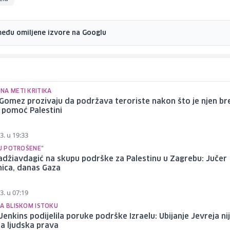
među omiljene izvore na Googlu
NA METI KRITIKA
Gomez prozivaju da podržava teroriste nakon što je njen b
 pomoć Palestini
3. u 19:33
SU POTROŠENE"
džiavdagić na skupu podrške za Palestinu u Zagrebu: Jučer
nica, danas Gaza
3. u 07:19
NA BLISKOM ISTOKU
Jenkins podijelila poruke podrške Izraelu: Ubijanje Jevreja ni
a ljudska prava