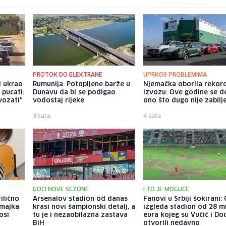
PROTOK DO ELEKTRANE
UPRKOS PROBLEMIMA
ji ukrao
Rumunija: Potopljene barže u
Njemačka oborila rekor
 pucati:
Dunavu da bi se podigao
izvozu: Ove godine se d
vozati"
vodostaj rijeke
ono što dugo nije zabil
3 sata
4 sata
UOČI NOVE SEZONE
I TO JE MOGUĆE
ilično
Arsenalov stadion od danas
Fanovi u Srbiji šokirani
 majka
krasi novi šampionski detalj, a
izgleda stadion od 28 m
osi
tu je i nezaobilazna zastava
eura kojeg su Vučić i Do
BiH
otvorili nedavno