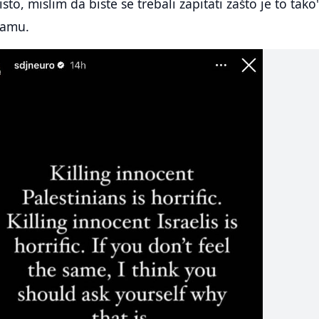
sto, mislim da biste se trebali zapitati zašto je to tako
ramu.