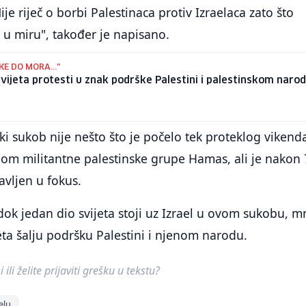
je riječ o borbi Palestinaca protiv Izraelaca zato što
 u miru", također je napisano.
KE DO MORA..."
vijeta protesti u znak podrške Palestini i palestinskom naro
ski sukob nije nešto što je počelo tek proteklog vikend
m militantne palestinske grupe Hamas, ali je nakon 
vljen u fokus.
k jedan dio svijeta stoji uz Izrael u ovom sukobu, m
eta šalju podršku Palestini i njenom narodu.
ili želite prijaviti grešku u tekstu?
elu