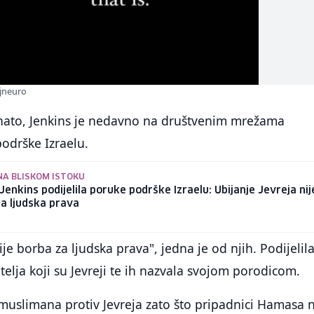
jneuro
znato, Jenkins je nedavno na društvenim mrežama
podrške Izraelu.
NA BLISKOM ISTOKU
Jenkins podijelila poruke podrške Izraelu: Ubijanje Jevreja nij
a ljudska prava
ije borba za ljudska prava", jedna je od njih. Podijelila 
telja koji su Jevreji te ih nazvala svojom porodicom.
i muslimana protiv Jevreja zato što pripadnici Hamasa 