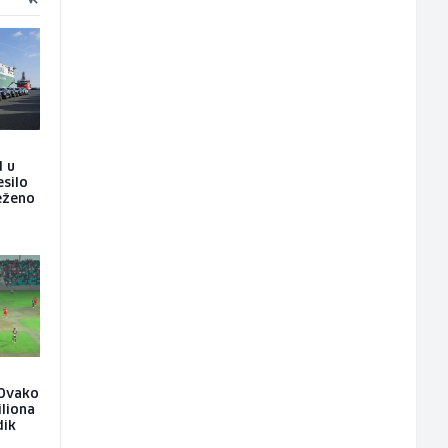
d u
esilo
ježeno
: Ovako
iliona
dik