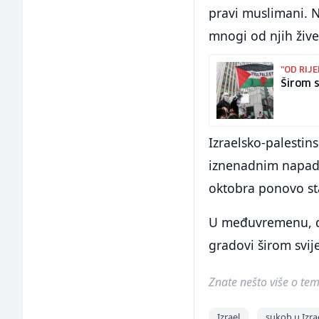
pravi muslimani. Ni
mnogi od njih žive
"OD RIJE
Širom s
Izraelsko-palestin
iznenadnim napado
oktobra ponovo sta
U međuvremenu, do
gradovi širom svij
Znate nešto više o temi 
Izrael
sukob u Izra