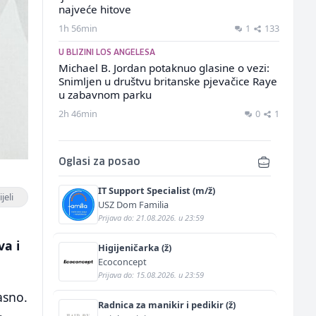
najveće hitove
1h 56min
1
133
U BLIZINI LOS ANGELESA
Michael B. Jordan potaknuo glasine o vezi:
Snimljen u društvu britanske pjevačice Raye
u zabavnom parku
2h 46min
0
1
Oglasi za posao
IT Support Specialist (m/ž)
jeli
USZ Dom Familia
Prijava do: 21.08.2026. u 23:59
va i
Higijeničarka (ž)
Ecoconcept
Prijava do: 15.08.2026. u 23:59
asno.
Radnica za manikir i pedikir (ž)