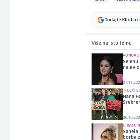
Dodajte Klix.ba 
Više na istu temu
PONOVO 
Selenu 
najavio
07.11.202
"RIJEČI 
Hana Ha
Srebre
26.10.202
O RATU 
Sanela 
borba z