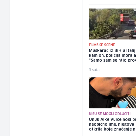
FILMSKE SCENE
Muškarac iz BiH u Itali
kamion, policija morala
"Samo sam se htio pro
3 sata
NISU SE MOGLI ODLUČITI
Unuk Alke Vuice nosi pr
neobično ime, njegova
otkrila koje značenje n