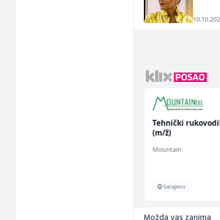
10.10.202
Kuhinjski pomoćnik
Tehnički rukovodi
(m/ž)
(m/ž)
Restoran Golf Klub
Mountain
Sarajevo
Sarajevo
Možda vas zanima