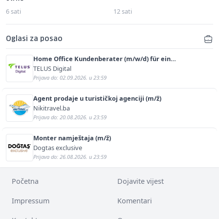
6 sati
12 sati
Oglasi za posao
Home Office Kundenberater (m/w/d) für ein
renommiertes Schuhunternehmen
TELUS Digital
Prijava do: 02.09.2026. u 23:59
Agent prodaje u turističkoj agenciji (m/ž)
Nikitravel.ba
Prijava do: 20.08.2026. u 23:59
Monter namještaja (m/ž)
Dogtas exclusive
Prijava do: 26.08.2026. u 23:59
Početna
Dojavite vijest
Impressum
Komentari