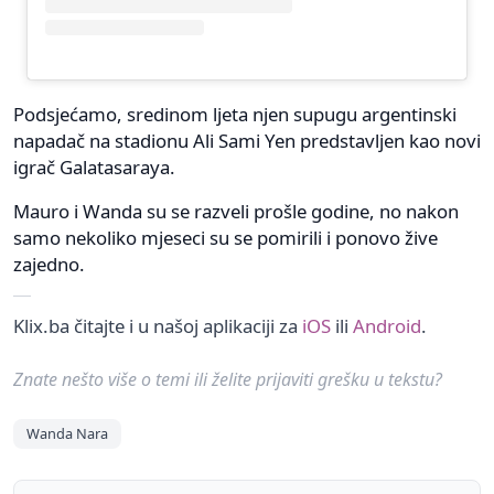
Podsjećamo, sredinom ljeta njen supugu argentinski
napadač na stadionu Ali Sami Yen predstavljen kao novi
igrač Galatasaraya.
Mauro i Wanda su se razveli prošle godine, no nakon
samo nekoliko mjeseci su se pomirili i ponovo žive
zajedno.
Klix.ba čitajte i u našoj aplikaciji za
iOS
ili
Android
.
Znate nešto više o temi ili želite prijaviti grešku u tekstu?
Wanda Nara