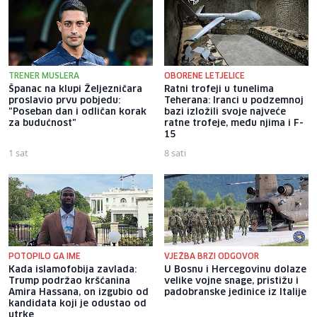
TRENER MUSLERA
OBORENE LETJELICE
Španac na klupi Željezničara
Ratni trofeji u tunelima
proslavio prvu pobjedu:
Teherana: Iranci u podzemnoj
"Poseban dan i odličan korak
bazi izložili svoje najveće
za budućnost"
ratne trofeje, među njima i F-
15
1 sat
8 sati
POTOPILO GA IME
VJEŽBA BRZI ODGOVOR
Kada islamofobija zavlada:
U Bosnu i Hercegovinu dolaze
Trump podržao kršćanina
velike vojne snage, pristižu i
Amira Hassana, on izgubio od
padobranske jedinice iz Italije
kandidata koji je odustao od
utrke