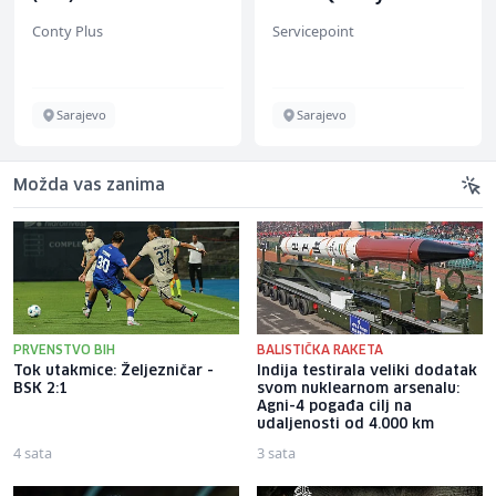
Management (m/w)
Conty Plus
Servicepoint
Sarajevo
Sarajevo
Možda vas zanima
PRVENSTVO BIH
BALISTIČKA RAKETA
Tok utakmice: Željezničar -
Indija testirala veliki dodatak
BSK 2:1
svom nuklearnom arsenalu:
Agni-4 pogađa cilj na
udaljenosti od 4.000 km
4 sata
3 sata