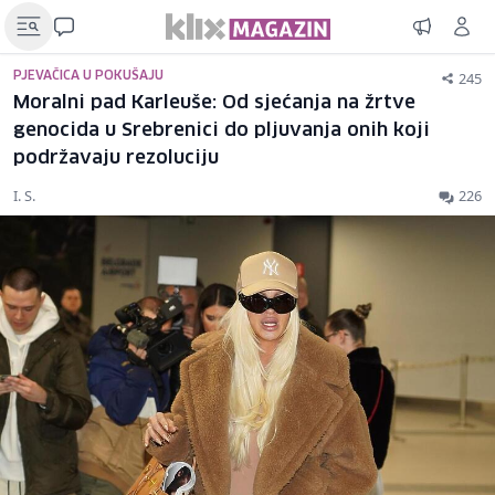
245
PJEVAČICA U POKUŠAJU
Moralni pad Karleuše: Od sjećanja na žrtve
genocida u Srebrenici do pljuvanja onih koji
podržavaju rezoluciju
I. S.
226