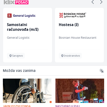
Samostalni
Hostesa (ž)
računovođa (m/ž)
General Logistic
Bosnian House Restaurant
Sarajevo
Inostranstvo
Možda vas zanima
JAVNI POZIVI FONDA
NASTUPAO U PULI