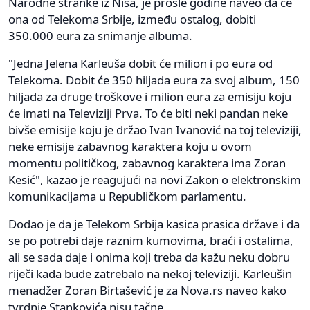
Narodne stranke iz Niša, je prošle godine naveo da će
ona od Telekoma Srbije, između ostalog, dobiti
350.000 eura za snimanje albuma.
"Jedna Jelena Karleuša dobit će milion i po eura od
Telekoma. Dobit će 350 hiljada eura za svoj album, 150
hiljada za druge troškove i milion eura za emisiju koju
će imati na Televiziji Prva. To će biti neki pandan neke
bivše emisije koju je držao Ivan Ivanović na toj televiziji,
neke emisije zabavnog karaktera koju u ovom
momentu političkog, zabavnog karaktera ima Zoran
Kesić", kazao je reagujući na novi Zakon o elektronskim
komunikacijama u Republičkom parlamentu.
Dodao je da je Telekom Srbija kasica prasica države i da
se po potrebi daje raznim kumovima, braći i ostalima,
ali se sada daje i onima koji treba da kažu neku dobru
riječi kada bude zatrebalo na nekoj televiziji. Karleušin
menadžer Zoran Birtašević je za Nova.rs naveo kako
tvrdnje Stankovića nisu tačne.