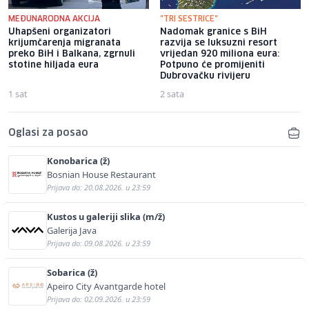
MEĐUNARODNA AKCIJA
"TRI SESTRICE"
Uhapšeni organizatori
Nadomak granice s BiH
krijumčarenja migranata
razvija se luksuzni resort
preko BiH i Balkana, zgrnuli
vrijedan 920 miliona eura:
stotine hiljada eura
Potpuno će promijeniti
Dubrovačku rivijeru
1 sat
2 sata
Oglasi za posao
Konobarica (ž)
Bosnian House Restaurant
Prijava do: 20.08.2026. u 23:59
Kustos u galeriji slika (m/ž)
Galerija Java
Prijava do: 09.08.2026. u 23:59
Sobarica (ž)
Apeiro City Avantgarde hotel
Prijava do: 02.09.2026. u 23:59