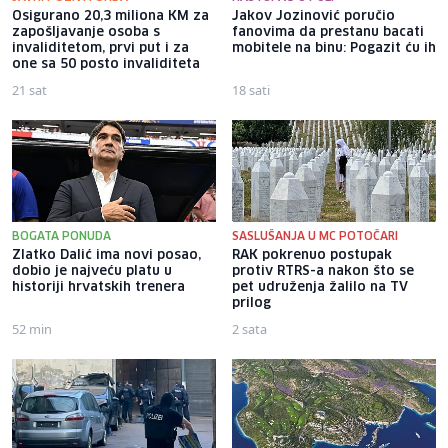
Osigurano 20,3 miliona KM za
Jakov Jozinović poručio
zapošljavanje osoba s
fanovima da prestanu bacati
invaliditetom, prvi put i za
mobitele na binu: Pogazit ću ih
one sa 50 posto invaliditeta
21 sat
18 sati
BOGATA PONUDA
SASLUŠANJA U MC POTOČARI
Zlatko Dalić ima novi posao,
RAK pokrenuo postupak
dobio je najveću platu u
protiv RTRS-a nakon što se
historiji hrvatskih trenera
pet udruženja žalilo na TV
prilog
52 min
2 sata