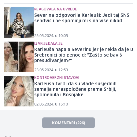
REAGOVALA NA UVREDE
Severina odgovorila Karleuši: Jedi taj SNS
sendvič i ne spominji mi sina više nikad
25.05.2024. u 10:05
IZVRIJEĐALA JE
Karleuša napala Severinu jer je rekla da je u
Srebrenici bio genocid: "Zašto se baviš
presuđivanjem?"
23.05.2024. u 12:53
KONTROVERZNI STAVOVI
Karleuša tvrdi da su vlade susjednih
zemalja neraspoložene prema Srbiji,
spomenula i Bošnjake
02.05.2024. u 15:10
KOMENTARI (226)