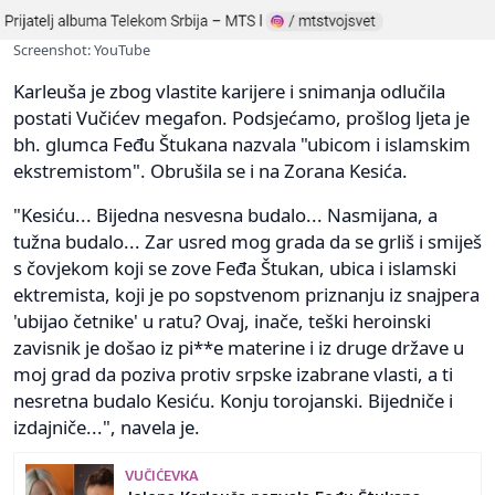
Screenshot: YouTube
Karleuša je zbog vlastite karijere i snimanja odlučila
postati Vučićev megafon. Podsjećamo, prošlog ljeta je
bh. glumca Feđu Štukana nazvala "ubicom i islamskim
ekstremistom". Obrušila se i na Zorana Kesića.
"Kesiću... Bijedna nesvesna budalo... Nasmijana, a
tužna budalo... Zar usred mog grada da se grliš i smiješ
s čovjekom koji se zove Feđa Štukan, ubica i islamski
ektremista, koji je po sopstvenom priznanju iz snajpera
'ubijao četnike' u ratu? Ovaj, inače, teški heroinski
zavisnik je došao iz pi**e materine i iz druge države u
moj grad da poziva protiv srpske izabrane vlasti, a ti
nesretna budalo Kesiću. Konju torojanski. Bijedniče i
izdajniče...", navela je.
VUČIĆEVKA