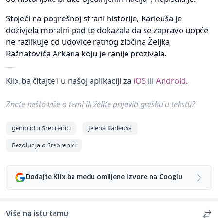
Stojeći na pogrešnoj strani historije, Karleuša je
doživjela moralni pad te dokazala da se zapravo uopće
ne razlikuje od udovice ratnog zločina Željka
Ražnatovića Arkana koju je ranije prozivala.
Klix.ba čitajte i u našoj aplikaciji za
iOS
ili
Android
.
Znate nešto više o temi ili želite prijaviti grešku u tekstu?
genocid u Srebrenici
Jelena Karleuša
Rezolucija o Srebrenici
Dodajte Klix.ba među omiljene izvore na Googlu
Više na istu temu