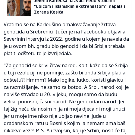
Jelena Karleuša nazvala Feđu Štukana
"ubicom i islamskim ekstremistom", napala i
Zorana Kesića
Vratimo se na Karleušino omalovažavanje žrtava
genocida u Srebrenici. Jučer je na Facebooku objavila
Severinin intervju iz 2022. godine u kojem je navela da
je u ovom bh. gradu bio genocid i da bi Srbija trebala
platiti odštetu te je izvrijeđala.
"Za genocid se krivi čitav narod. Ko ti kaže da se Srbija
u toj rezoluciji ne pominje, zašto bi onda Srbija platila
odštetu?! Hmmm? Malo logike, lutko, koristi glavicu i
za razmišljanje, ne samo za botox. A Srbi, narod koji je
najviše stradao u 20. vijeku, mogu samo da budu
veliki, ponosni, časni narod. Ne genocidan narod. Jer
taj žig neću da nosim ni ja ni moja djeca ni moji unuci
jer u moje ime niko nije ubijao nevine ljude u
građanskom ratu u Bosni s kojim ja nemam ama baš
nikakve veze! P. S. A i tvoj sin, koji je Srbin, nosit će taj