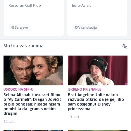
Restoran Golf Klub
Euro-Asfalt
Sarajevo
Više lokacija
Možda vas zanima
USKORO NA SFF-U
ISKRENO PRIZNANJE
Selma Alispahić ususret filmu
Brat Angeline Jolie nakon
o "Ay Carmeli": Dragan Jovičić
razvoda otkrio da je gej: Bio
bi bio ponosan; nikada nisam
sam opsjednut Disney
pomislila da igram s nekim
princezama
drugim
13 sati
12 sati