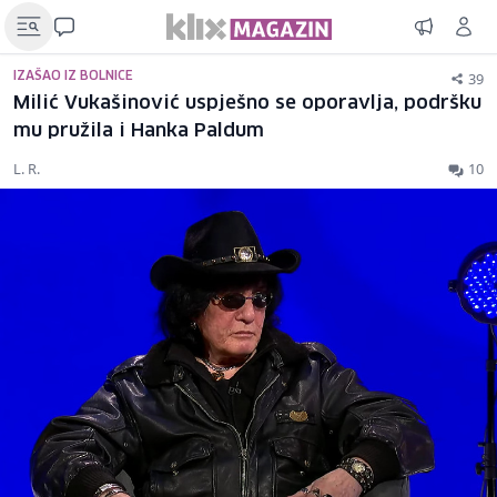
39
IZAŠAO IZ BOLNICE
Milić Vukašinović uspješno se oporavlja, podršku
mu pružila i Hanka Paldum
L. R.
10