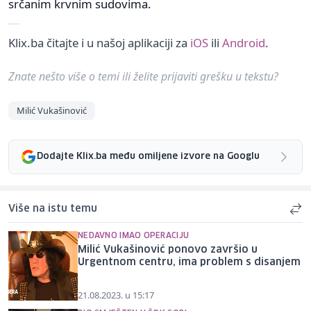
srčanim krvnim sudovima.
Klix.ba čitajte i u našoj aplikaciji za
iOS
ili
Android
.
Znate nešto više o temi ili želite prijaviti grešku u tekstu?
Milić Vukašinović
Dodajte Klix.ba među omiljene izvore na Googlu
Više na istu temu
NEDAVNO IMAO OPERACIJU
Milić Vukašinović ponovo završio u
Urgentnom centru, ima problem s disanjem
21.08.2023. u 15:17