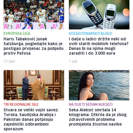
EVROPSKA LIGA
KOLEKCIONARSKO BLAGO
Haris Tabaković junak
I dalje u ladici držite neki od
Salzburga, pogledajte kako je
ovih starih mobilnih telefona?
postigao prvijenac za pobjedu
Danas bi na njima mogli
protiv Pafosa
zaraditi i do 3.000 eura
11 sati
1 sat
TRI REGIONALNE SILE
NA DIJETI SEDAM MJESECI
Stvara se veliki vojni savez:
Seka Aleksić smršala 14
Turska, Saudijska Arabija i
kilograma: Otkrila da je zbog
Pakistan danas potpisuju
zdravstvenih problema
zajednički odbrambeni
promijenila životne navike
sporazum