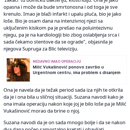
opasna i može da bude smrtonosna i od toga je sve
krenulo. Imao je blaži infarkt i upalu pluća, bio je jako
loše. Bio je osam dana na intenzivnoj njezi sa
uključenim kisikom pa je prešao na poluintezivnu
njegu, pa je na kardiologiji bio zbog oslabljenja srca i
sada čekamo stentove da se ograde", objasnila je
njegova Supruga za Blic televiziju.
NEDAVNO IMAO OPERACIJU
Milić Vukašinović ponovo završio u
Urgentnom centru, ima problem s disanjem
Ona je navela da je težak period sada iza njih te otkrila
da je i ona bila u sličnoj situaciji. Suzana navodi kako je
ona imala operaciju nakon koje joj je bilo loše pa je Milić
Vukašinović morao da brine o njoj.
Suzana navodi da je on sada mnogo bolje i da se nakon
dva dana počeo samostalno kretati i obavljati