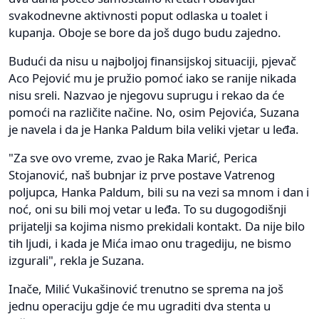
svakodnevne aktivnosti poput odlaska u toalet i
kupanja. Oboje se bore da još dugo budu zajedno.
Budući da nisu u najboljoj finansijskoj situaciji, pjevač
Aco Pejović mu je pružio pomoć iako se ranije nikada
nisu sreli. Nazvao je njegovu suprugu i rekao da će
pomoći na različite načine. No, osim Pejovića, Suzana
je navela i da je Hanka Paldum bila veliki vjetar u leđa.
"Za sve ovo vreme, zvao je Raka Marić, Perica
Stojanović, naš bubnjar iz prve postave Vatrenog
poljupca, Hanka Paldum, bili su na vezi sa mnom i dan i
noć, oni su bili moj vetar u leđa. To su dugogodišnji
prijatelji sa kojima nismo prekidali kontakt. Da nije bilo
tih ljudi, i kada je Mića imao onu tragediju, ne bismo
izgurali", rekla je Suzana.
Inače, Milić Vukašinović trenutno se sprema na još
jednu operaciju gdje će mu ugraditi dva stenta u