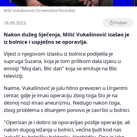
Milić Vukašinović (Screenshot/Youtube)
18.09.2023.
Podijeli
Nakon dužeg liječenja, Milić Vukašinović izašao je
iz bolnice i uspješno se oporavlja.
Vijest o njegovom izlasku iz bolnice podijelila je
supruga Suzana, koja je tom prilikom dala izjavu u
emisiji "Moj dan, Blic dan" koja se emituje na Blic
televiziji.
Naime, Vukašinović je julu hitno prevezen u Urgentni
centar, gdje je imao operaciju zbog toga što je na
desnoj nozi imao aneurizmu. Nedugo nakon toga,
zbog problema s disanjem ponovo je završio u bolnici.
"Operisan je i dobro se oporavljao poslije operacije, ali
nakon dugog ležanja u bolnici, većina ljudi kod nas
'zakači' tu bolničku bakteriju, klostridiju. Ona je jako