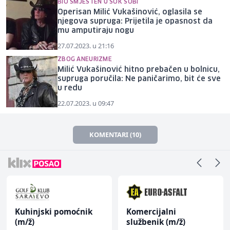
BIO SMJEŠTEN U ŠOK SOBI
Operisan Milić Vukašinović, oglasila se
njegova supruga: Prijetila je opasnost da
mu amputiraju nogu
27.07.2023. u 21:16
ZBOG ANEURIZME
Milić Vukašinović hitno prebačen u bolnicu,
supruga poručila: Ne paničarimo, bit će sve
u redu
22.07.2023. u 09:47
KOMENTARI (10)
Kuhinjski pomoćnik
Komercijalni
(m/ž)
službenik (m/ž)