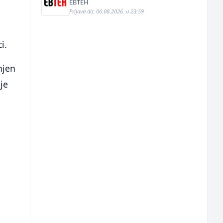
EBTEH
Prijava do: 06.08.2026. u 23:59
i.
 njen
 je