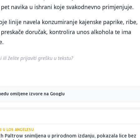
pet navika u ishrani koje svakodnevno primjenjuje.
voje linije navela konzumiranje kajenske paprike, ribe,
ne preskače doručak, kontrolira unos alkohola te ima
e.
ili želite prijaviti grešku u tekstu?
među omiljene izvore na Googlu
I U LOS ANGELESU
 Paltrow snimljena u prirodnom izdanju, pokazala lice bez