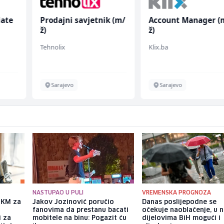
iate
Prodajni savjetnik (m/
Account Manager (
ž)
ž)
Tehnolix
Klix.ba
Sarajevo
Sarajevo
NASTUPAO U PULI
VREMENSKA PROGNOZA
a KM za
Jakov Jozinović poručio
Danas poslijepodne se
fanovima da prestanu bacati
očekuje naoblačenje, u 
i za
mobitele na binu: Pogazit ću
dijelovima BiH mogući i