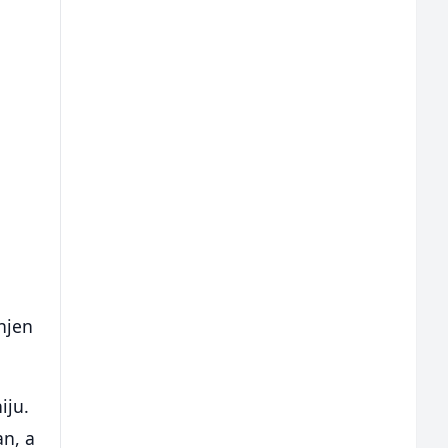
njen
iju.
an, a