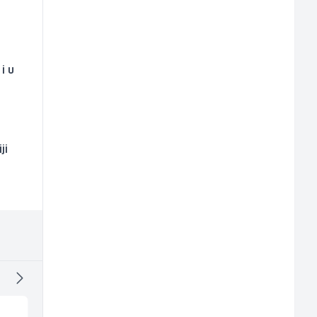
i u
ji