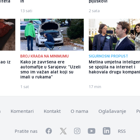
iteta
ih
pljuskovi
13 sati
2 sata
BROJ KRAĐA NA MINIMUMU
SIGURNOSNI PROPUST
kao iz
Kako je završena ere
Metina umjetna inteligen
o
automafije u Sarajevu: "Uzeli
se spojila na internet i
smo im važan alat koji su
hakovala drugu kompani
imali u rukama"
1 sat
17 min
m
Komentari
Kontakt
O nama
Oglašavanje
P
Facebook
YouTube
LinkedIn
Twitter
Instagram
RSS
Pratite nas