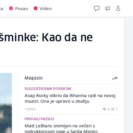
ka
Posao
Video
o šminke: Kao da ne
Magazin
DUGOOČEKIVANI POVRATAK
Asap Rocky otkrio da Rihanna radi na novoj
muzici: Ona je upravo u studiju
12min
0
1
PRIVUKLI PAŽNJU
Matt LeBlanc snimljen na večeri s
instruktoricom joge u Santa Monici,