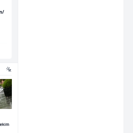
m/
Konobarica (ž)
Električar (m)
Bosnian House Restaurant
Mountain
Inostranstvo
Sarajevo
nekim