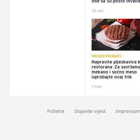
one sa 50 posto invalid
16 sati
VRIJEDI PROBATI
Napravite pljeskavice 
restorana: Za savršen
mekano i sočno meso
isprobajte ovaj trik
7 min
Dojavite vijest
Impressu
Početna