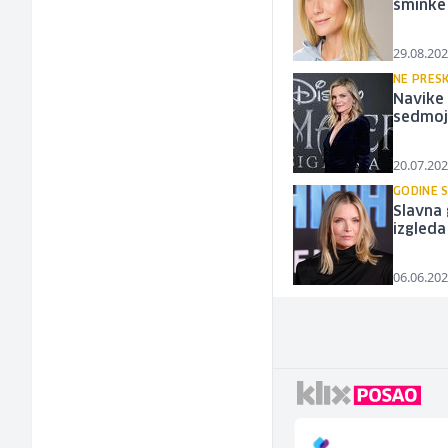
šminke 
29.08.202
NE PRES
Navike 
sedmoj 
20.07.202
GODINE 
Slavna 
izgleda
06.06.202