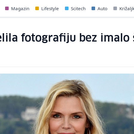
Magazin
Lifestyle
Scitech
Auto
Križalj
elila fotografiju bez imal