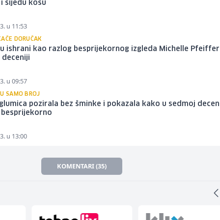
i sijedu kosu
3. u 11:53
KAČE DORUČAK
u ishrani kao razlog besprijekornog izgleda Michelle Pfeiffer 
deceniji
3. u 09:57
SU SAMO BROJ
glumica pozirala bez šminke i pokazala kako u sedmoj deceni
 besprijekorno
3. u 13:00
KOMENTARI (35)