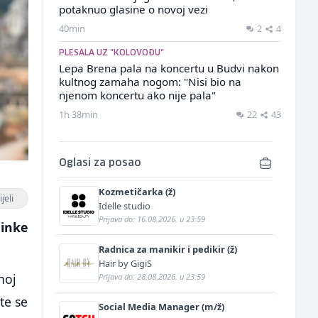
potaknuo glasine o novoj vezi
40min
2
4
PLESALA UZ "KOLOVOĐU"
Lepa Brena pala na koncertu u Budvi nakon
kultnog zamaha nogom: "Nisi bio na
njenom koncertu ako nije pala"
1h 38min
22
43
Oglasi za posao
Kozmetičarka (ž)
jeli
Idelle studio
Prijava do: 16.08.2026. u 23:59
minke
Radnica za manikir i pedikir (ž)
Hair by GigiS
noj
Prijava do: 28.08.2026. u 23:59
te se
Social Media Manager (m/ž)