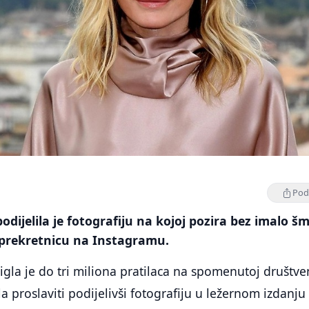
Podi
podijelila je fotografiju na kojoj pozira bez imalo š
a prekretnicu na Instagramu.
tigla je do tri miliona pratilaca na spomenutoj društve
la proslaviti podijelivši fotografiju u ležernom izdanju 