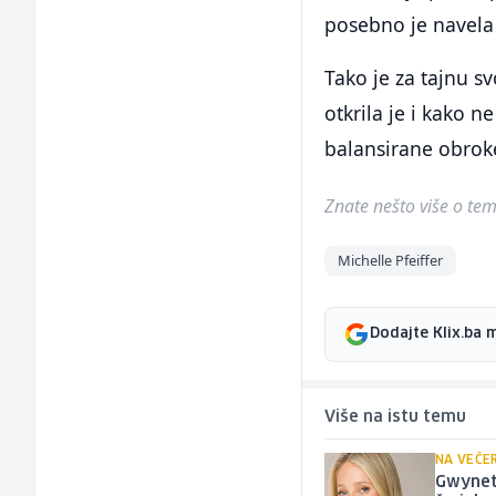
posebno je navela 
Tako je za tajnu s
otkrila je i kako 
balansirane obrok
Znate nešto više o temi 
Michelle Pfeiffer
Dodajte Klix.ba 
Više na istu temu
NA VEČER
Gwyneth