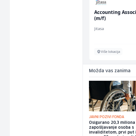
Komercijalni
Accounting Assoc
službenik (m/ž)
(m/f)
Euro-Asfalt
Jitasa
Više lokacija
Više lokacija
Možda vas zanima
JAVNI POZIVI FONDA
Osigurano 20,3 milion
zapošljavanje osoba s
invaliditetom, prvi put 