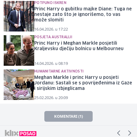
POTPUNO ISKREN
Princ Harry o gubitku majke Diane: Tuga ne
nestaje zato što je ignorišemo, to vas
može slomiti
16.04.2026. u 17:22
POSJETA AUSTRALIJI
Princ Harry i Meghan Markle posjetili
Kraljevsku dječiju bolnicu u Melbourneu
14.04.2026. u 08:19
HUMANITARNE AKTIVNOSTI
Meghan Markle i princ Harry u posjeti
Jordanu: Sastali se s povrijeđenima iz Gaze
i sirijskim izbjeglicama
25.02.2026. u 20:09
KOMENTARI (1)