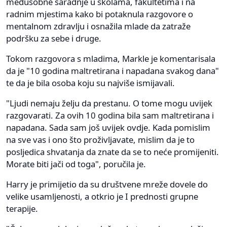
međusobne saradnje u školama, fakultetima i na
radnim mjestima kako bi potaknula razgovore o
mentalnom zdravlju i osnažila mlade da zatraže
podršku za sebe i druge.
Tokom razgovora s mladima, Markle je komentarisala
da je "10 godina maltretirana i napadana svakog dana"
te da je bila osoba koju su najviše ismijavali.
"Ljudi nemaju želju da prestanu. O tome mogu uvijek
razgovarati. Za ovih 10 godina bila sam maltretirana i
napadana. Sada sam još uvijek ovdje. Kada pomislim
na sve vas i ono što proživljavate, mislim da je to
posljedica shvatanja da znate da se to neće promijeniti.
Morate biti jači od toga", poručila je.
Harry je primijetio da su društvene mreže dovele do
velike usamljenosti, a otkrio je I prednosti grupne
terapije.