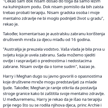
"Čekao sam dok nisam došao do toga da samo ležim
na kuhinjskom podu. Dok nisam pomislio da bih zaista
trebao probati terapiju. Nisam gradska osoba i moje
mentalno zdravlje ne bi moglo podnijeti život u gradu",
rekao je.
Također, komentarisao je australsku zabranu korištenja
društvenih mreža za djecu mlađu od 16 godina.
"Australija je preuzela vodstvo. Vaša vlada je bila prva u
svijetu koja je uvela zabranu. Sada možemo sjediti
ovdje i raspravljati o prednostima i nedostacima
zabrane. Nisam ovdje da o tome sudim", kazao je.
Harry i Meghan dugo su javno govorili o opasnostima
koje društvene mreže mogu predstavljati za mlade
ljude. Također, Meghan je ranije otkrila da postavlja
stroge granice kako bi zaštitila svoje mentalno zdravlje.
U međuvremenu, Harry je rekao da je išao na terapiju
prije nego što su se rodila njihova djeca, princ Archie i