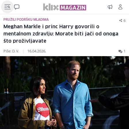
6
PRUŽILI PODRŠKU MLADIMA
Meghan Markle i princ Harry govorili o
mentalnom zdravlju: Morate biti jači od onoga
što proživljavate
Piše: D. V.
|
16.04.2026.
1