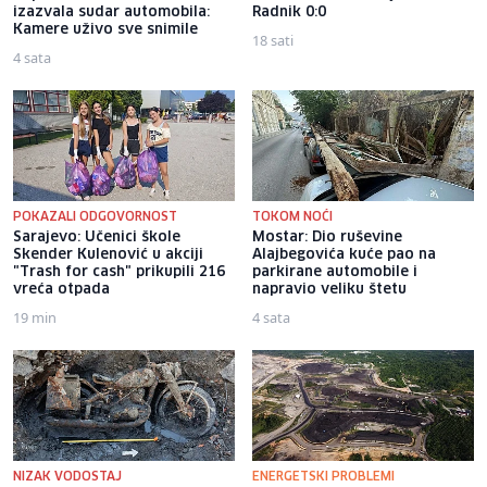
izazvala sudar automobila:
Radnik 0:0
Kamere uživo sve snimile
18 sati
4 sata
POKAZALI ODGOVORNOST
TOKOM NOĆI
Sarajevo: Učenici škole
Mostar: Dio ruševine
Skender Kulenović u akciji
Alajbegovića kuće pao na
"Trash for cash" prikupili 216
parkirane automobile i
vreća otpada
napravio veliku štetu
19 min
4 sata
NIZAK VODOSTAJ
ENERGETSKI PROBLEMI