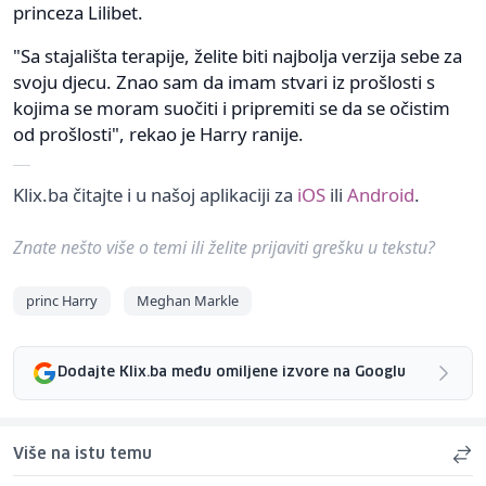
princeza Lilibet.
"Sa stajališta terapije, želite biti najbolja verzija sebe za
svoju djecu. Znao sam da imam stvari iz prošlosti s
kojima se moram suočiti i pripremiti se da se očistim
od prošlosti", rekao je Harry ranije.
Klix.ba čitajte i u našoj aplikaciji za
iOS
ili
Android
.
Znate nešto više o temi ili želite prijaviti grešku u tekstu?
princ Harry
Meghan Markle
Dodajte Klix.ba među omiljene izvore na Googlu
Više na istu temu